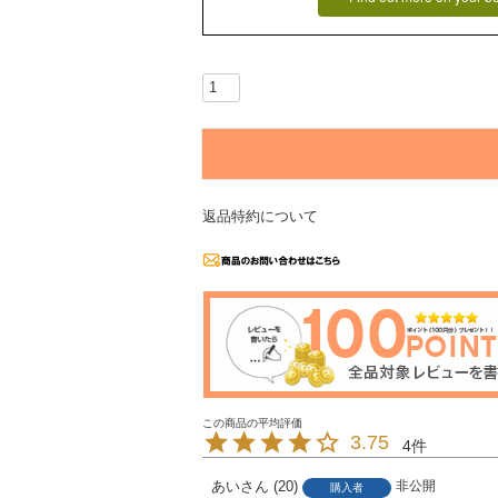
返品特約について
3.75
4
あい
20
非公開
購入者