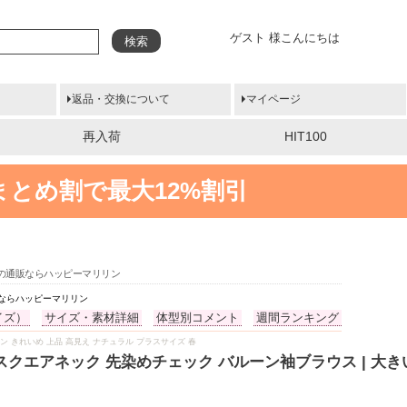
ゲスト 様こんにちは
検索
返品・交換について
マイページ
再入荷
HIT100
まとめ割で最大12%割引
イズの通販ならハッピーマリリン
販ならハッピーマリリン
イズ）
サイズ・素材詳細
体型別コメント
週間ランキング
ゃり リン きれいめ 上品 高見え ナチュラル プラスサイズ 春
 スクエアネック 先染めチェック バルーン袖ブラウス | 大