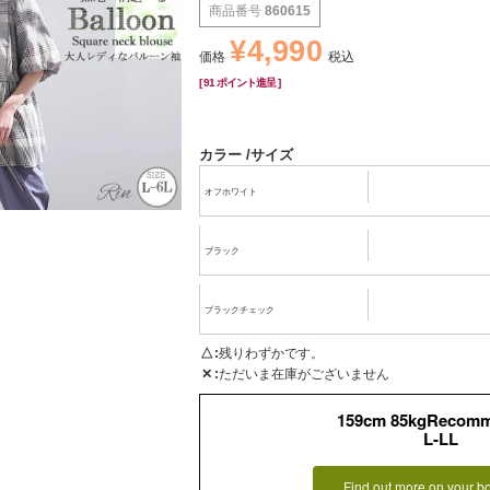
商品番号
860615
¥
4,990
価格
税込
[
91
ポイント進呈 ]
カラー
サイズ
オフホワイト
ブラック
ブラックチェック
△
残りわずかです。
✕
ただいま在庫がございません
159cm 85kgRecom
L-LL
Find out more on your b