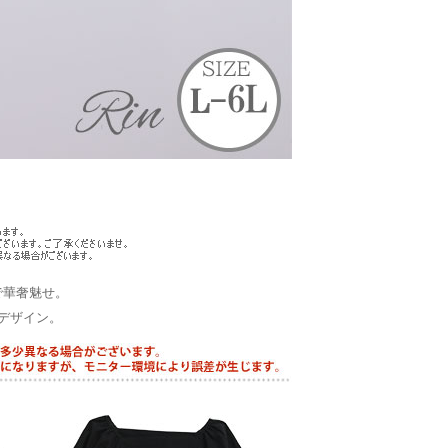
で華奢魅せ。
デザイン。