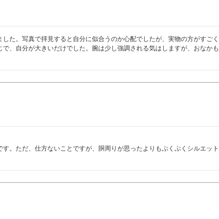
ました。写真で拝見すると自分に似合うのか心配でしたが、実物の方がすご
じで、自分が大きいだけでした。腕は少し強調される気はしますが、おなか
です。ただ、仕方ないことですが、胴周りが思ったよりもぷくぷくシルエッ