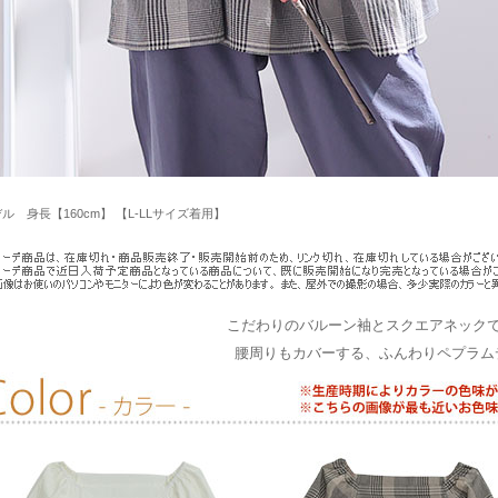
ル 身長【160cm】 【L-LLサイズ着用】
こだわりのバルーン袖とスクエアネック
腰周りもカバーする、ふんわりペプラム