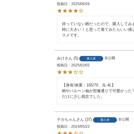
投稿日
2025/06/26
持っていない柄だったので、購入してみ
時に大きい！と思って着てみたらいい感
スメです。
みけ
5
非公開
購入者
投稿日
2025/02/02
【身長/体重：165/70、3L-4L】

柄やバルーン袖が想像通りで可愛かった
だけに少し残念でした。
デカちゃん
37
非公開
購入者
投稿日
2024/05/22