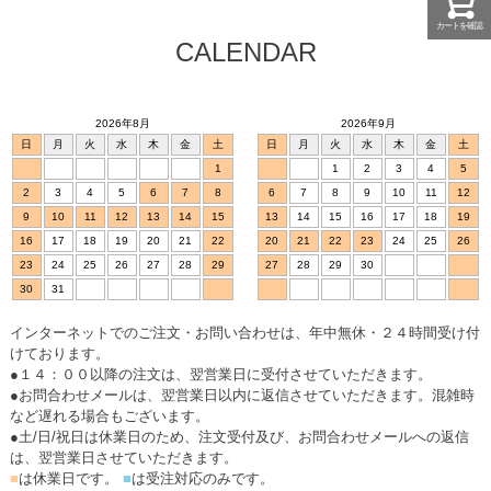
カートを確認
CALENDAR
2026年8月
2026年9月
日
月
火
水
木
金
土
日
月
火
水
木
金
土
1
1
2
3
4
5
2
3
4
5
6
7
8
6
7
8
9
10
11
12
9
10
11
12
13
14
15
13
14
15
16
17
18
19
16
17
18
19
20
21
22
20
21
22
23
24
25
26
23
24
25
26
27
28
29
27
28
29
30
30
31
インターネットでのご注文・お問い合わせは、年中無休・２４時間受け付
けております。
●１４：００以降の注文は、翌営業日に受付させていただきます。
●お問合わせメールは、翌営業日以内に返信させていただきます。混雑時
など遅れる場合もございます。
●土/日/祝日は休業日のため、注文受付及び、お問合わせメールへの返信
は、翌営業日させていただきます。
■
は休業日です。
■
は受注対応のみです。