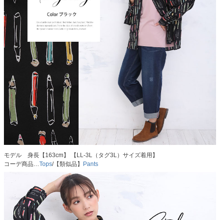
モデル 身長【163cm】 【LL-3L（タグ3L）サイズ着用】
コーデ商品…
Tops
/【類似品】
Pants