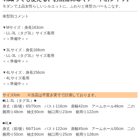
モダンで上品女性らしいシルエットに。ふわりと体型カバーもこなす。
体型別コメント
▼Mサイズ：身長163cm
・LL-3L（タグ3L）サイズ着用
＜＜準備中＞＞
▼3Lサイズ：身長168cm
・LL-3L（タグ3L）サイズ着用
＜＜準備中＞＞
▼4Lサイズ：身長156cm
・4Lサイズ着用
＜＜準備中＞＞
サイズ/cm ※当店は平置き実寸で計測しております。
■LL-3L（タグ3L）■
身丈（前/後）65/70cm バスト116cm 肩幅42cm アームホール48cm 二の
腕周り48cm 袖丈60cm 袖口周り23cm 裾周り122cm
■4L■
身丈（前/後）66/71cm バスト122cm 肩幅45cm アームホール50cm 二の
腕周り50cm 袖丈60cm 袖口周り25cm 裾周り128cm