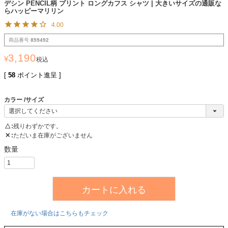
デシン PENCIL柄 プリント ロングカフス シャツ | 大きいサイズの通販な
らハッピーマリリン
4.00
商品番号
859492
3,190
¥
税込
[
58
ポイント進呈 ]
カラー
サイズ
△
残りわずかです。
✕
ただいま在庫がございません
カートに入れる
在庫がない場合はこちらもチェック