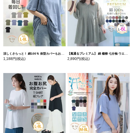
涼しくさらっと！ 綿100％ 体型カバーもお洒落も叶える 風合いコットン ゆるシルエット ドルマン | 大きいサイズの通販ならハッピーマリリン
【風通るプレミアム】 綿 楊柳 七分袖 ウエストギャザー ブラウス | 大きいサイズの通販ならハッピーマリリン
1,188円
(税込)
2,890円
(税込)