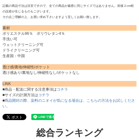
記載の商品寸法は目安ですので、全ての商品が厳密に同じサイズではありません。前後２cm程
の誤差が生じるものもございます。
その点ご理解の上、お買い求め下さいますよう宜しくお願い致します。
素材
ポリエステル96％ ポリウレタン4％
手洗い可
ウェットクリーニング可
ドライクリーニング可
生産国：中国
透け感/裏地/伸縮性/ポケット
透け感あり/裏地なし/伸縮性なし/ポケットなし
LINK
■商品・配送に関する注意事項は
コチラ
■サイズの計測方法は
コチラ
■
商品開封の際、染料のニオイが気になる場合は、こちらの方法をお試しくださ
い。
総合ランキング