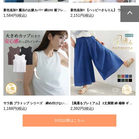
新色追加!! 魔法のお腹カバー 綿100 裾フレア Tシャツ | 大きいサイズの通販ならハッピーマリリン
新色追加!! 【ハッピーさらりん】 ウエストタック入り スッキリ魅せ コクーントップス | 大きいサイズの通販ならハッピーマリリン
1,584円
(税込)
2,151円
(税込)
ページトッ
ページトッ
プへ
プへ
サラ肌 ブラトップ シリーズ 締め付けない リブ タンクトップ | 大きいサイズの通販ならハッピーマリリン
【風通るプレミアム】 2丈展開 綿 楊柳 ギャザー フレア スカンツ 【ウェストゴム】 | 大きいサイズの通販ならハッピーマリリン
1,188円
(税込)
2,392円
(税込)
10位以降はこちら