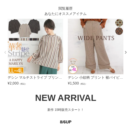
閲覧履歴
あなたにオススメアイテム
デシン マルチストライプ プリント プチハイ 七分袖 プルオーバー
デシン 小紋柄 プリント 裾パイピング ワイドパンツ | 大きいサイズの通販ならハッピーマリリン
¥
2,000
¥
1,500
¥
（税込）
（税込）
NEW ARRIVAL
新作
15時販売スタート！
8/6UP