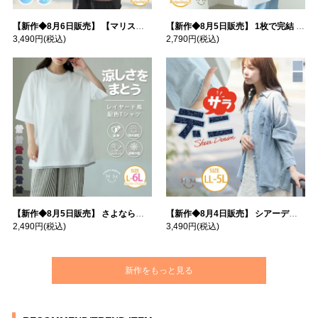
【新作◆8月6日販売】 【マリスポーツ】 運動初心者さんのための フード付き パーカー | 大きいサイズの通販ならハッピーマリリン
【新作◆8月5日販売】 1枚で完結 袖口＆バック フハク使い トップス | 大きいサイズの通販ならハッピーマリリン
3,490円
(税込)
2,790円
(税込)
【新作◆8月5日販売】 さよなら猛暑 涼しさを着る 遮熱 接触冷感 吸水・速乾 五分袖 コンフォートメッシュ 配色レイヤード 風ゆる Tシャツ | 大きいサイズの通販ならハッピーマリリン
【新作◆8月4日販売】 シアーデニムで お洒落に肌隠し | 大きいサイズの通販ならハッピーマリリン
2,490円
(税込)
3,490円
(税込)
新作をもっと見る