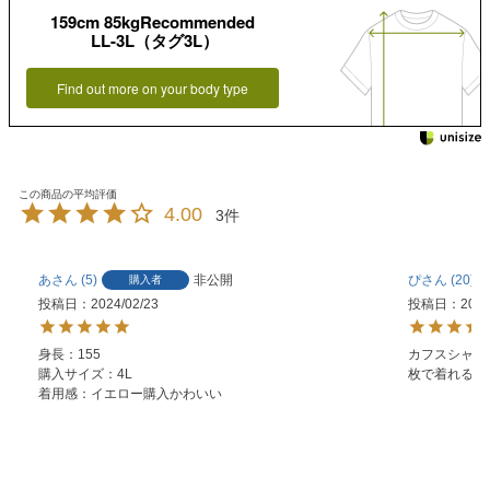
159cm 85kgRecommended
LL-3L（タグ3L）
Find out more on your body type
4.00
3
あ
5
非公開
ぴ
20
購入者
投稿日
2024/02/23
投稿日
2023
身長：155

カフスシャツ
購入サイズ：4L

枚で着れるの
着用感：イエロー購入かわいい