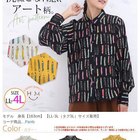
モデル 身長【163cm】 【LL-3L（タグ3L）サイズ着用】
コーデ商品…
Pants