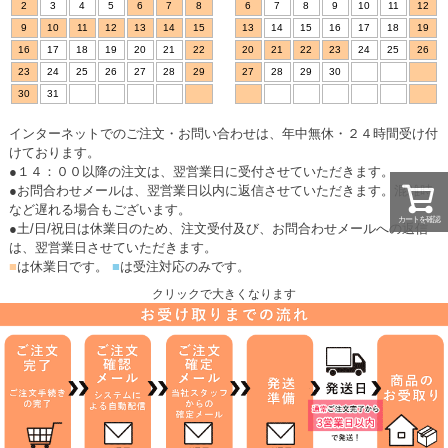
2
3
4
5
6
7
8
6
7
8
9
10
11
12
9
10
11
12
13
14
15
13
14
15
16
17
18
19
16
17
18
19
20
21
22
20
21
22
23
24
25
26
23
24
25
26
27
28
29
27
28
29
30
30
31
インターネットでのご注文・お問い合わせは、年中無休・２４時間受け付
けております。
●１４：００以降の注文は、翌営業日に受付させていただきます。
●お問合わせメールは、翌営業日以内に返信させていただきます。混雑時
など遅れる場合もございます。
カートを確認
●土/日/祝日は休業日のため、注文受付及び、お問合わせメールへの返信
は、翌営業日させていただきます。
■
は休業日です。
■
は受注対応のみです。
クリックで大きくなります