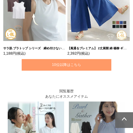
サラ肌 ブラトップ シリーズ 締め付けない リブ タンクトップ | 大きいサイズの通販ならハッピーマリリン
【風通るプレミアム】 2丈展開 綿 楊柳 ギャザー フレア スカンツ 【ウェストゴム】 | 大きいサイズの通販ならハッピーマリリン
1,188円
(税込)
2,392円
(税込)
10位以降はこちら
閲覧履歴
あなたにオススメアイテム
ページトッ
ページトッ