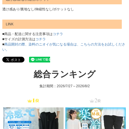
透け感あり/裏地なし/伸縮性なし/ポケットなし
LINK
■商品・配送に関する注意事項は
コチラ
■サイズの計測方法は
コチラ
■
商品開封の際、染料のニオイが気になる場合は、こちらの方法をお試しくださ
い。
総合ランキング
集計期間：2026/7/27～2026/8/2