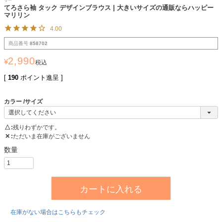
リー
てろさら袖 タック デザインブラウス | 大きいサイズの通販ならハッピー
マリリン
4.00
商品番号
858702
2,990
¥
税込
[
190
ポイント進呈 ]
カラー
サイズ
△
残りわずかです。
✕
ただいま在庫がございません
カートに入れる
在庫がない場合はこちらもチェック