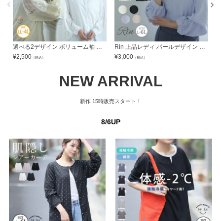
プへ
プへ
選べる2デザイン ボリューム袖 レースブラウス | 大きいサイズの通販ならハッピーマリリン
Rin 上品レディ パールデザイン 袖2way ギャザー 美人 ポーラ リボンブラウス | 大きいサイズの通販ならハッピーマリリン
¥
2,500
¥
3,000
¥
（税込）
（税込）
NEW ARRIVAL
新作
15時販売スタート！
8/6UP