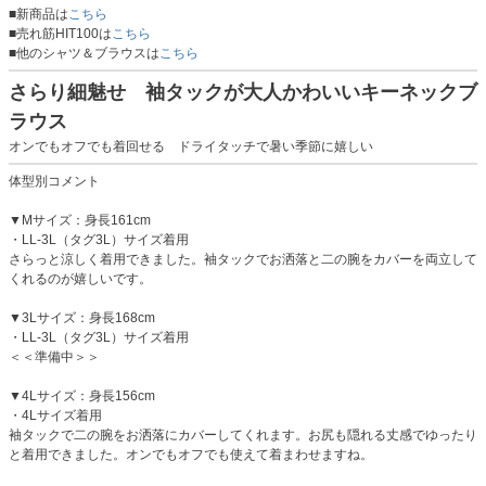
■新商品は
こちら
■売れ筋HIT100は
こちら
■他のシャツ＆ブラウスは
こちら
さらり細魅せ 袖タックが大人かわいいキーネックブ
ラウス
オンでもオフでも着回せる ドライタッチで暑い季節に嬉しい
体型別コメント
▼Mサイズ：身長161cm
・LL-3L（タグ3L）サイズ着用
さらっと涼しく着用できました。袖タックでお洒落と二の腕をカバーを両立して
くれるのが嬉しいです。
▼3Lサイズ：身長168cm
・LL-3L（タグ3L）サイズ着用
＜＜準備中＞＞
▼4Lサイズ：身長156cm
・4Lサイズ着用
袖タックで二の腕をお洒落にカバーしてくれます。お尻も隠れる丈感でゆったり
と着用できました。オンでもオフでも使えて着まわせますね。