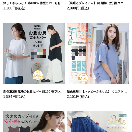
涼しくさらっと！ 綿100％ 体型カバーもお洒落も叶える 風合いコットン ゆるシルエット ドルマン | 大きいサイズの通販ならハッピーマリリン
【風通るプレミアム】 綿 楊柳 七分袖 ウエストギャザー ブラウス | 大きいサイズの通販ならハッピーマリリン
1,188円
(税込)
2,890円
(税込)
新色追加!! 魔法のお腹カバー 綿100 裾フレア Tシャツ | 大きいサイズの通販ならハッピーマリリン
新色追加!! 【ハッピーさらりん】 ウエストタック入り スッキリ魅せ コクーントップス | 大きいサイズの通販ならハッピーマリリン
1,584円
(税込)
2,151円
(税込)