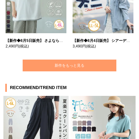
【新作◆8月5日販売】 さよなら猛暑 涼しさを着る 遮熱 接触冷感 吸水・速乾 五分袖 コンフォートメッシュ 配色レイヤード 風ゆる Tシャツ | 大きいサイズの通販ならハッピーマリリン
【新作◆8月4日販売】 シアーデニムで お洒落に肌隠し | 大きいサイズの通販ならハッピーマリリン
2,490円
(税込)
3,490円
(税込)
新作をもっと見る
RECOMMEND/TREND ITEM