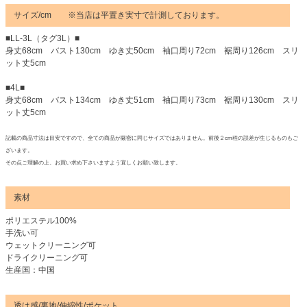
サイズ/cm ※当店は平置き実寸で計測しております。
■LL-3L（タグ3L）■
身丈68cm バスト130cm ゆき丈50cm 袖口周り72cm 裾周り126cm スリ
ット丈5cm
■4L■
身丈68cm バスト134cm ゆき丈51cm 袖口周り73cm 裾周り130cm スリ
ット丈5cm
記載の商品寸法は目安ですので、全ての商品が厳密に同じサイズではありません。前後２cm程の誤差が生じるものもご
ざいます。
その点ご理解の上、お買い求め下さいますよう宜しくお願い致します。
素材
ポリエステル100%
手洗い可
ウェットクリーニング可
ドライクリーニング可
生産国：中国
透け感/裏地/伸縮性/ポケット