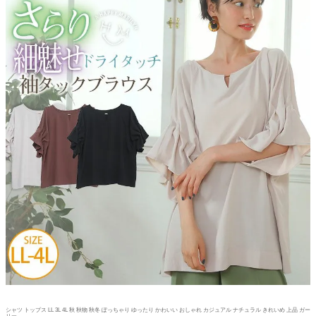
シャツ トップス LL 3L 4L 秋 秋物 秋冬 ぽっちゃり ゆったり かわいい おしゃれ カジュアル ナチュラル きれいめ 上品 ガー