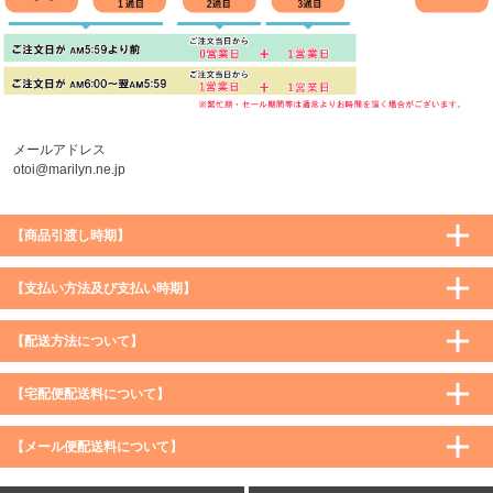
メールアドレス
otoi@marilyn.ne.jp
【商品引渡し時期】
【支払い方法及び支払い時期】
【配送方法について】
【宅配便配送料について】
購入価格 ／ 地域
通常
沖縄・離島など一部地域
【メール便配送料について】
5,900円（税込）未満
590円（税込）
1,200円（税込）