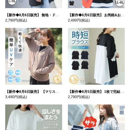
【新作◆8月6日販売】 無地・ドット柄から選べる 忍ばせ 活躍 シアー カーデ | 大きいサイズの通販ならハッピーマリリン
【新作◆8月6日販売】 お気軽&お手軽 選べるデザイン 接触冷感 レイヤード風 コットン トップス | 大きいサイズの通販ならハッピーマリリン
2,790円
(税込)
2,490円
(税込)
【新作◆8月6日販売】 【マリスポーツ】 運動初心者さんのための フード付き パーカー | 大きいサイズの通販ならハッピーマリリン
【新作◆8月5日販売】 1枚で完結 袖口＆バック フハク使い トップス | 大きいサイズの通販ならハッピーマリリン
3,490円
(税込)
2,790円
(税込)