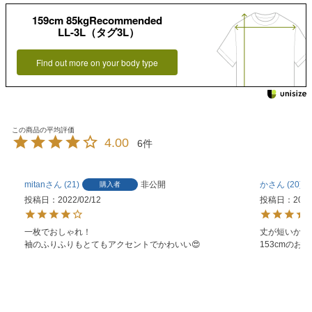
159cm 85kgRecommended
LL-3L（タグ3L）
Find out more on your body type
4.00
6
mitan
21
非公開
か
20
購入者
投稿日
2022/02/12
投稿日
2021
一枚でおしゃれ！

丈が短いかな
袖のふりふりもとてもアクセントでかわいい😍
153cmの