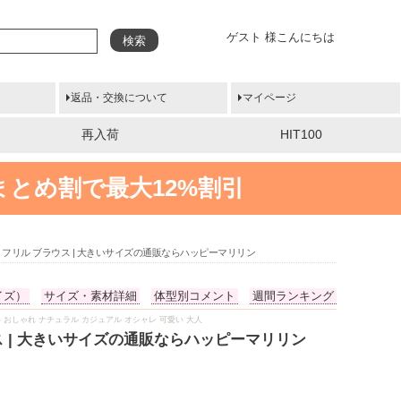
ゲスト 様こんにちは
検索
返品・交換について
マイページ
再入荷
HIT100
まとめ割で最大12%割引
 フリル ブラウス | 大きいサイズの通販ならハッピーマリリン
イズ）
サイズ・素材詳細
体型別コメント
週間ランキング
わいい おしゃれ ナチュラル カジュアル オシャレ 可愛い 大人
ス | 大きいサイズの通販ならハッピーマリリン