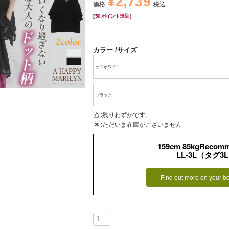
¥
2,739
価格
税込
[
50
ポイント進呈 ]
カラー
サイズ
オフホワイト
ブラック
△
残りわずかです。
✕
ただいま在庫がございません
159cm 85kgRecom
LL-3L（タグ3
Find out more on your b