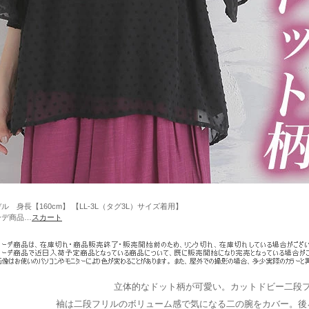
ル 身長【160cm】 【LL-3L（タグ3L）サイズ着用】
ーデ商品…
スカート
立体的なドット柄が可愛い。カットドビー二段
袖は二段フリルのボリューム感で気になる二の腕をカバー。後