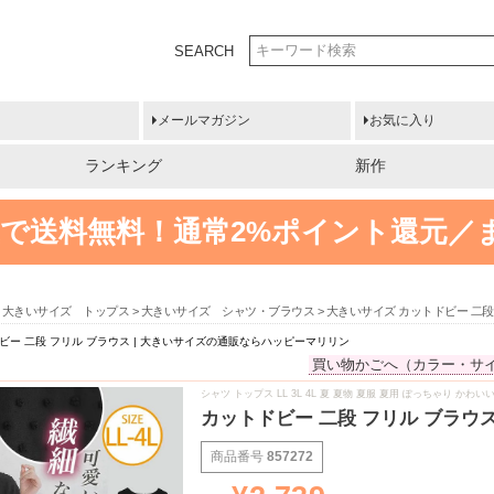
SEARCH
メールマガジン
お気に入り
ランキング
新作
円以上で送料無料！
通常2%ポイント還元／
大きいサイズ トップス
大きいサイズ シャツ・ブラウス
大きいサイズ カットドビー 二段
ビー 二段 フリル ブラウス | 大きいサイズの通販ならハッピーマリリン
買い物かごへ（カラー・サ
シャツ トップス LL 3L 4L 夏 夏物 夏服 夏用 ぽっちゃり か
カットドビー 二段 フリル ブラウ
商品番号
857272