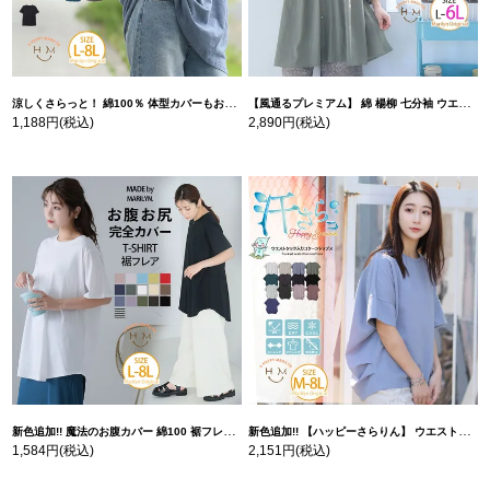
涼しくさらっと！ 綿100％ 体型カバーもお洒落も叶える 風合いコットン ゆるシルエット ドルマン | 大きいサイズの通販ならハッピーマリリン
【風通るプレミアム】 綿 楊柳 七分袖 ウエストギャザー ブラウス | 大きいサイズの通販ならハッピーマリリン
1,188円
(税込)
2,890円
(税込)
新色追加!! 魔法のお腹カバー 綿100 裾フレア Tシャツ | 大きいサイズの通販ならハッピーマリリン
新色追加!! 【ハッピーさらりん】 ウエストタック入り スッキリ魅せ コクーントップス | 大きいサイズの通販ならハッピーマリリン
1,584円
(税込)
2,151円
(税込)