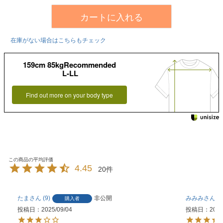
カートに入れる
在庫がない場合はこちらもチェック
159cm 85kgRecommended
L-LL
Find out more on your body type
4.45
20
たま
9
非公開
みみみ
1
購入者
投稿日
2025/09/04
投稿日
2025