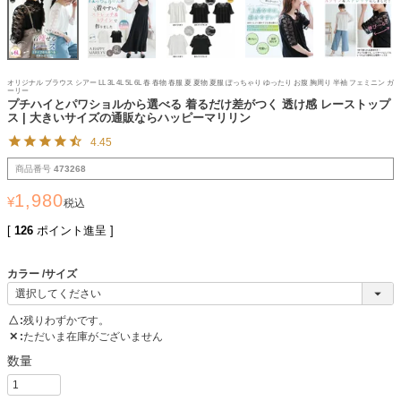
オリジナル ブラウス シアー LL 3L 4L 5L 6L 春 春物 春服 夏 夏物 夏服 ぽっちゃり ゆったり お腹 胸周り 半袖 フェミニン ガ
ーリー
プチハイとパワショルから選べる 着るだけ差がつく 透け感 レーストップ
ス | 大きいサイズの通販ならハッピーマリリン
4.45
商品番号
473268
1,980
¥
税込
[
126
ポイント進呈 ]
カラー
サイズ
△
残りわずかです。
✕
ただいま在庫がございません