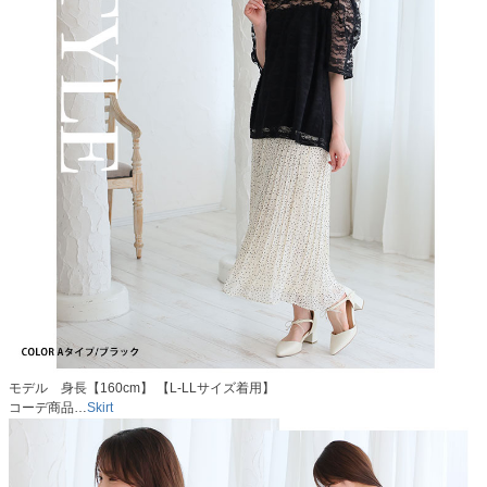
モデル 身長【160cm】 【L-LLサイズ着用】
コーデ商品…
Skirt