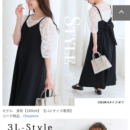
ページトッ
ページトッ
プへ
プへ
モデル 身長【160cm】 【L-LLサイズ着用】
コーデ商品…
Onepiece