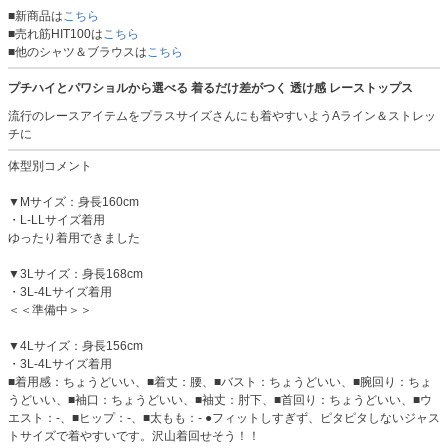
■新商品は
こちら
■売れ筋HIT100は
こちら
■他のシャツ＆ブラウスは
こちら
プチハイとパワショルから選べる 着るだけ差がつく 透け感 レーストップス
流行のレースアイテムをプラスサイズさんにも着やすいようAライン＆ストレッ
チに
体型別コメント
▼Mサイズ：身長160cm
・L-LLサイズ着用
ゆったり着用できました
▼3Lサイズ：身長168cm
・3L-4Lサイズ着用
＜＜準備中＞＞
▼4Lサイズ：身長156cm
・3L-4Lサイズ着用
■着用感：ちょうどいい、■着丈：腰、■バスト：ちょうどいい、■腕回り：ちょ
うどいい、■袖口：ちょうどいい、■袖丈：肘下、■首回り：ちょうどいい、■ウ
エスト：-、■ヒップ：-、■太もも：- ●フィットしすぎず、ピタピタしないジャス
トサイズで着やすいです。沢山着回せそう！！