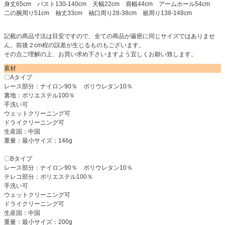
身丈65cm バスト130-140cm 天幅22cm 肩幅44cm アームホール54cm
二の腕周り51cm 袖丈33cm 袖口周り28-38cm 裾周り138-148cm
記載の商品寸法は目安ですので、全ての商品が厳密に同じサイズではありませ
ん。前後２cm程の誤差が生じるものもございます。
その点ご理解の上、お買い求め下さいますよう宜しくお願い致します。
素材
〇Aタイプ
レース部分：ナイロン90％ ポリウレタン10％
裏地：ポリエステル100％
手洗い可
ウェットクリーニング可
ドライクリーニング可
生産国：中国
重量：最小サイズ：146g
〇Bタイプ
レース部分：ナイロン90％ ポリウレタン10％
テレコ部分：ポリエステル100％
手洗い可
ウェットクリーニング可
ドライクリーニング可
生産国：中国
重量：最小サイズ：200g