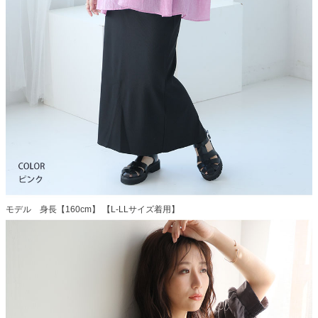
モデル 身長【160cm】 【L-LLサイズ着用】