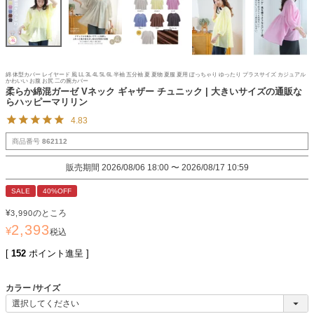
綿 体型カバー レイヤード 風 LL 3L 4L 5L 6L 半袖 五分袖 夏 夏物 夏服 夏用 ぽっちゃり ゆったり プラスサイズ カジュアル
かわいい お腹 お尻 二の腕カバー
柔らか綿混ガーゼ Vネック ギャザー チュニック | 大きいサイズの通販な
らハッピーマリリン
4.83
商品番号
862112
販売期間
2026/08/06 18:00
〜
2026/08/17 10:59
SALE
40%OFF
¥
のところ
3,990
2,393
¥
税込
[
152
ポイント進呈 ]
カラー
サイズ