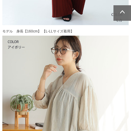
ページトッ
ページトッ
プへ
プへ
モデル 身長【160cm】 【L-LLサイズ着用】