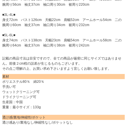
腕周り56cm 袖丈37cm 袖口周り30cm 裾周り220cm
■3L-4L■
身丈72cm バスト126cm 天幅22cm 肩幅52cm アームホール54cm 二の
腕周り60cm 袖丈37cm 袖口周り34cm 裾周り232cm
■5L-6L■
身丈74cm バスト138cm 天幅23cm 肩幅54cm アームホール58cm 二の
腕周り64cm 袖丈37cm 袖口周り38cm 裾周り242cm
記載の商品寸法は目安ですので、全ての商品が厳密に同じサイズではありませ
ん。前後２cm程の誤差が生じるものもございます。
その点ご理解の上、お買い求め下さいますよう宜しくお願い致します。
素材
ポリエステル80％ 綿20％
手洗い可
ウェットクリーニング可
ドライクリーニング可
生産国：中国
重量：最小サイズ：133g
透け感/裏地/伸縮性/ポケット
透け感あり/裏地なし/伸縮性なし/ポケットなし