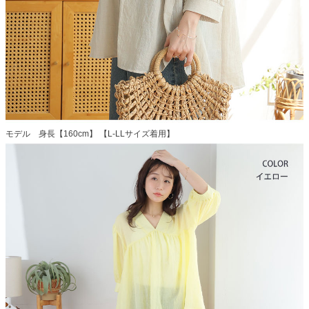
モデル 身長【160cm】 【L-LLサイズ着用】