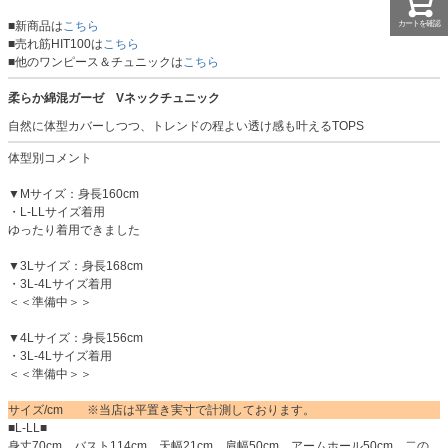
■新商品は
こちら
カートを確認
■売れ筋HIT100は
こちら
■他のワンピース＆チュニックは
こちら
柔らか綿混ガーゼ Vネックチュニック
自然に体型カバーしつつ、トレンドの程よい透け感も叶えるTOPS
体型別コメント
▼Mサイズ：身長160cm
・L-LLサイズ着用
ゆったり着用できました
▼3Lサイズ：身長168cm
・3L-4Lサイズ着用
＜＜準備中＞＞
▼4Lサイズ：身長156cm
・3L-4Lサイズ着用
＜＜準備中＞＞
サイズ/cm ※当店は平置き実寸で計測しております。
■L-LL■
身丈70cm バスト114cm 天幅21cm 肩幅50cm アームホール50cm 二の