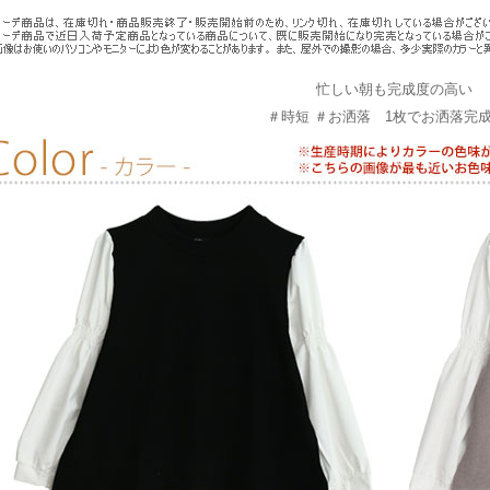
忙しい朝も完成度の高い
＃時短 ＃お洒落 1枚でお洒落完