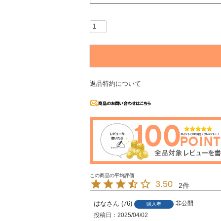
返品特約について
3.50
2
はな
76
非公開
購入者
投稿日
2025/04/02