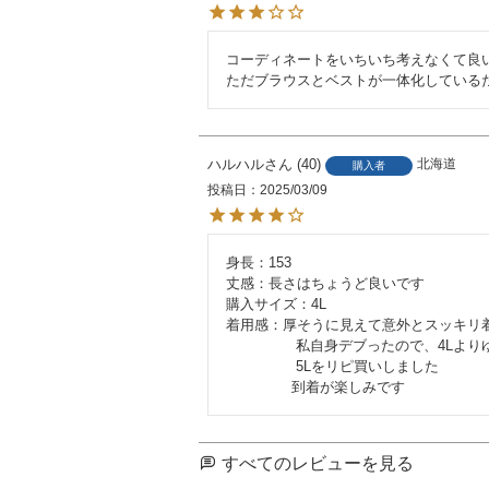
コーディネートをいちいち考えなくて良い
ただブラウスとベストが一体化している
ハルハル
40
北海道
購入者
投稿日
2025/03/09
身長：153

丈感：長さはちょうど良いです

購入サイズ：4L

着用感：厚そうに見えて意外とスッキリ着
                私自身デブったので、4Lよりゆったり着たくて、

                5Lをリピ買いしました

               到着が楽しみです
すべてのレビューを見る