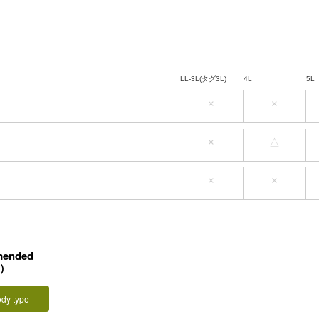
LL-3L(タグ3L)
4L
5L
×
×
LL-3L(タグ3L)
4L
5L
×
△
LL-3L(タグ3L)
4L
5L
×
×
mended
L）
ody type