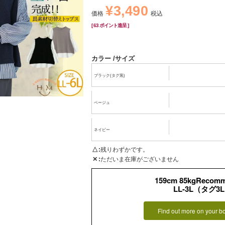
¥
3,490
価格
税込
[
63
ポイント進呈 ]
カラー
サイズ
ブラック(タグ黒)
ベージュ
ネイビー
△
残りわずかです。
✕
ただいま在庫がございません
159cm 85kgRecom
LL-3L（タグ3
Find out more on your b