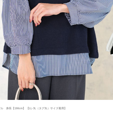
ル 身長【166cm】 【LL-3L（タグ3L）サイズ着用】