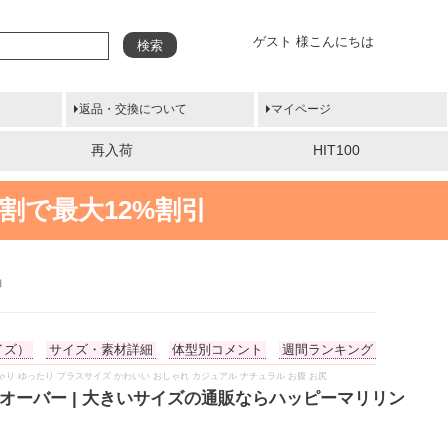
ゲスト 様こんにちは
検索
返品・交換について
マイページ
再入荷
HIT100
割で最大12%割引
袖
イズ）
サイズ・素材詳細
体型別コメント
週間ランキング
 ぽっちゃり ゆったり プラスサイズ かわいい おしゃれ カジュアル ナチュラル お腹 お尻
オーバー | 大きいサイズの通販ならハッピーマリリン