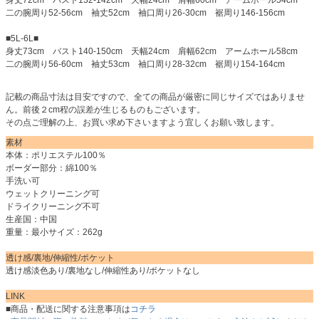
身丈72cm バスト132-142cm 天幅24cm 肩幅60cm アームホール54cm
二の腕周り52-56cm 袖丈52cm 袖口周り26-30cm 裾周り146-156cm
■5L-6L■
身丈73cm バスト140-150cm 天幅24cm 肩幅62cm アームホール58cm
二の腕周り56-60cm 袖丈53cm 袖口周り28-32cm 裾周り154-164cm
記載の商品寸法は目安ですので、全ての商品が厳密に同じサイズではありませ
ん。前後２cm程の誤差が生じるものもございます。
その点ご理解の上、お買い求め下さいますよう宜しくお願い致します。
素材
本体：ポリエステル100％
ボーダー部分：綿100％
手洗い可
ウェットクリーニング可
ドライクリーニング不可
生産国：中国
重量：最小サイズ：262g
透け感/裏地/伸縮性/ポケット
透け感淡色あり/裏地なし/伸縮性あり/ポケットなし
LINK
■商品・配送に関する注意事項は
コチラ