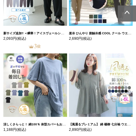
ページトッ
ページトッ
プへ
プへ
新サイズ追加!! ＜瞬寒！アイスヴェールシリーズ＞ 美脚 ジョガーパンツ 【ウェストゴム】 【ストレッチ】 | 大きいサイズの通販ならハッピーマリリン
楽冷 ひんやり 接触冷感 COOL クール ウエストゴム 楽ちん ストレッチ 美脚 レギパン 【ストレッチ】 | 大きいサイズの通販ならハッピーマリリン
2,093円
(税込)
2,690円
(税込)
涼しくさらっと！ 綿100％ 体型カバーもお洒落も叶える 風合いコットン ゆるシルエット ドルマン | 大きいサイズの通販ならハッピーマリリン
【風通るプレミアム】 綿 楊柳 七分袖 ウエストギャザー ブラウス | 大きいサイズの通販ならハッピーマリリン
1,188円
(税込)
2,890円
(税込)