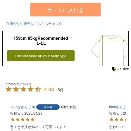
カートに入れる
在庫がない場合はこちらもチェック
159cm 85kgRecommended
L-LL
Find out more on your body type
4.33
3
りいな
18
40代
女性
himi
9
購入者
投稿日
2025/04/28
投稿日
2025
色々と小技が効いてて可愛いです！

かわいい！体