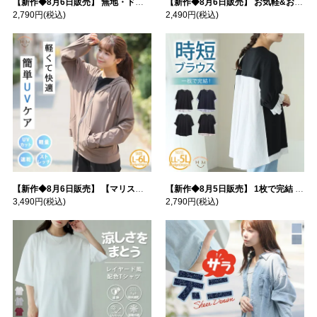
【新作◆8月6日販売】 無地・ドット柄から選べる 忍ばせ 活躍 シアー カーデ | 大きいサイズの通販ならハッピーマリリン
【新作◆8月6日販売】 お気軽&お手軽 選べるデザイン 接触冷感 レイヤード風 コットン トップス | 大きいサイズの通販ならハッピーマリリン
2,790円
(税込)
2,490円
(税込)
【新作◆8月6日販売】 【マリスポーツ】 運動初心者さんのための フード付き パーカー | 大きいサイズの通販ならハッピーマリリン
【新作◆8月5日販売】 1枚で完結 袖口＆バック フハク使い トップス | 大きいサイズの通販ならハッピーマリリン
3,490円
(税込)
2,790円
(税込)