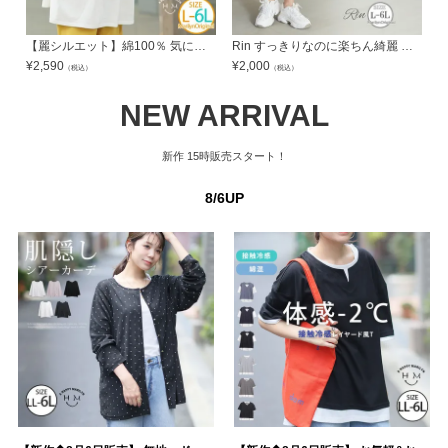
【麗シルエット】綿100％ 気になるヒップをふわっと隠す バックギャザー チュニック | 大きいサイズの通販ならハッピーマリリン
Rin すっきりなのに楽ちん綺麗 足元美人な ストレッチ ジョガーパンツ【ストレッチ】【ウェストゴム】 | 大きいサイズの通販ならハッピーマリリン
¥
2,590
¥
2,000
¥
（税込）
（税込）
NEW ARRIVAL
新作
15時販売スタート！
8/6UP