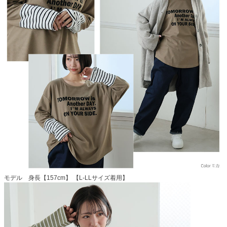
モデル 身長【157cm】 【L-LLサイズ着用】