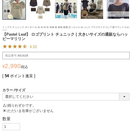
トップス チュニック ボーダー LL 3L 4L 5L 6L 長袖 春 春物 春服 ぽっちゃり ゆったり プラスサイズ ロンT 裾ラウンド かわ
いい
【Pastel Leaf】 ロゴプリント チュニック | 大きいサイズの通販ならハッ
ピーマリリン
4.33
商品番号
861628
2,990
¥
税込
[
54
ポイント進呈 ]
カラー
サイズ
△
残りわずかです。
✕
ただいま在庫がございません