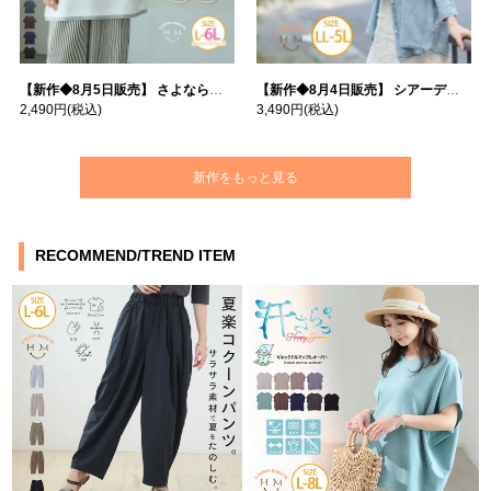
【新作◆8月5日販売】 さよなら猛暑 涼しさを着る 遮熱 接触冷感 吸水・速乾 五分袖 コンフォートメッシュ 配色レイヤード 風ゆる Tシャツ | 大きいサイズの通販ならハッピーマリリン
【新作◆8月4日販売】 シアーデニムで お洒落に肌隠し | 大きいサイズの通販ならハッピーマリリン
2,490円
(税込)
3,490円
(税込)
新作をもっと見る
RECOMMEND/TREND ITEM