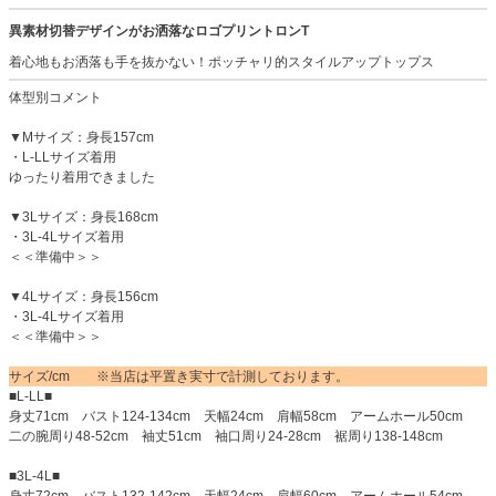
異素材切替デザインがお洒落なロゴプリントロンT
着心地もお洒落も手を抜かない！ポッチャリ的スタイルアップトップス
体型別コメント
▼Mサイズ：身長157cm
・L-LLサイズ着用
ゆったり着用できました
▼3Lサイズ：身長168cm
・3L-4Lサイズ着用
＜＜準備中＞＞
▼4Lサイズ：身長156cm
・3L-4Lサイズ着用
＜＜準備中＞＞
サイズ/cm ※当店は平置き実寸で計測しております。
■L-LL■
身丈71cm バスト124-134cm 天幅24cm 肩幅58cm アームホール50cm
二の腕周り48-52cm 袖丈51cm 袖口周り24-28cm 裾周り138-148cm
■3L-4L■