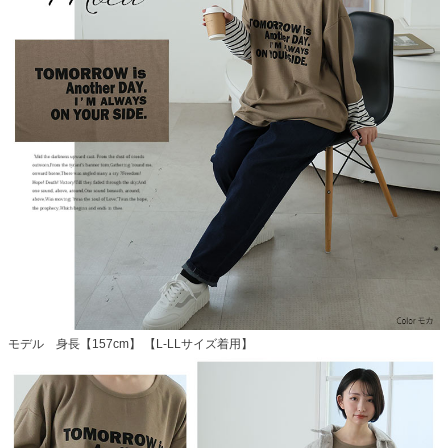
モデル 身長【157cm】 【L-LLサイズ着用】