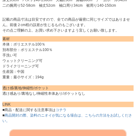
二の腕周り52-58cm 袖丈52cm 袖口周り34cm 裾周り140-150cm
記載の商品寸法は目安ですので、全ての商品が厳密に同じサイズではありませ
ん。前後２cm程の誤差が生じるものもございます。
その点ご理解の上、お買い求め下さいますよう宜しくお願い致します。
素材
本体：ポリエステル100％
別布部分：ポリエステル100％
手洗い可
ウェットクリーニング可
ドライクリーニング可
生産国：中国
重量：最小サイズ：194g
透け感/裏地/伸縮性/ポケット
透け感あり/裏地なし/伸縮性本体あり/ポケットなし
LINK
■商品・配送に関する注意事項は
コチラ
■
商品開封の際、染料のニオイが気になる場合は、こちらの方法をお試しくださ
い。