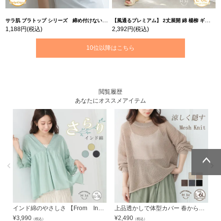
サラ肌 ブラトップ シリーズ 締め付けない リブ タンクトップ | 大きいサイズの通販ならハッピーマリリン
【風通るプレミアム】 2丈展開 綿 楊柳 ギャザー フレア スカンツ 【ウェストゴム】 | 大きいサイズの通販ならハッピーマリリン
1,188円
(税込)
2,392円
(税込)
10位以降はこちら
閲覧履歴
あなたにオススメアイテム
ページトッ
ページトッ
プへ
プへ
インド綿のやさしさ 【From India】 Vネック ブラウス | 大きいサイズの通販ならハッピーマリリン
上品透かしで体型カバー 春から夏まで長く使える レイヤード 透かし編み ニット | 大きいサイズの通販ならハッピーマリリン
¥
3,990
¥
2,490
¥
（税込）
（税込）