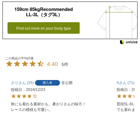
159cm 85kgRecommended
LL-3L（タグ3L）
Find out more on your body type
4.40
5
さり
25
非公開
S
71
購入者
投稿日
2024/12/23
投稿日
2024
秋にも着れる素材かも。暑がりさんの味方！

普段5L-6
レースの模様も可愛い。
でも着れまし