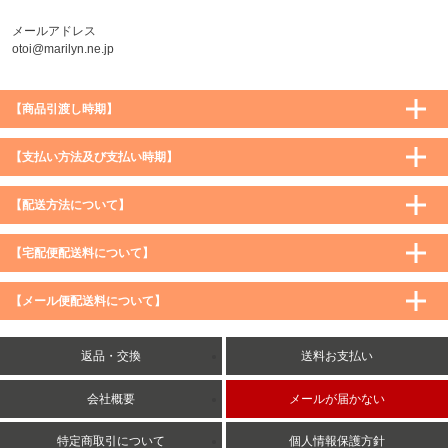
メールアドレス
otoi@marilyn.ne.jp
【商品引渡し時期】
【支払い方法及び支払い時期】
【配送方法について】
【宅配便配送料について】
購入価格 ／ 地域
通常
沖縄・離島など一部地域
【メール便配送料について】
5,900円（税込）未満
590円（税込）
1,200円（税込）
5,900円（税込）以上
購入価格 ／ 地域
全国一律
送料無料
返品・交換
送料お支払い
8,500円（税込）以上
無料
5,900円（税込）未満
260円（税込）
5,900円（税込）以上
送料無料
会社概要
メールが届かない
特定商取引について
個人情報保護方針