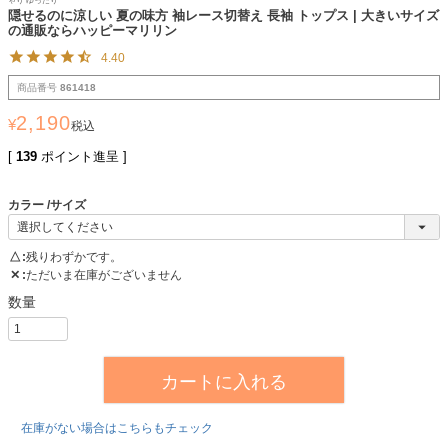
ゃり ゆったり
隠せるのに涼しい 夏の味方 袖レース切替え 長袖 トップス | 大きいサイズ
の通販ならハッピーマリリン
4.40
商品番号
861418
2,190
¥
税込
[
139
ポイント進呈 ]
カラー
サイズ
△
残りわずかです。
✕
ただいま在庫がございません
カートに入れる
在庫がない場合はこちらもチェック