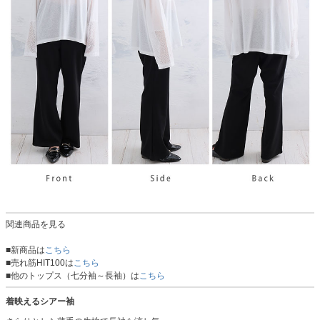
関連商品を見る
■新商品は
こちら
■売れ筋HIT100は
こちら
■他のトップス（七分袖～長袖）は
こちら
着映えるシアー袖