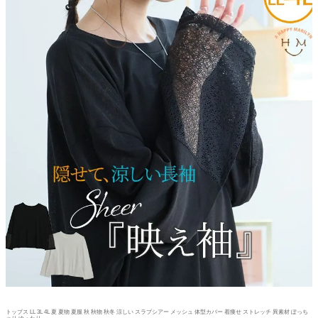
トップス LL 3L 4L 夏 夏物 夏服 秋 秋物 秋冬 涼しい スラブシアー メッシュ 体型カバー 着痩せ ストレッチ 異素材 ぽっち