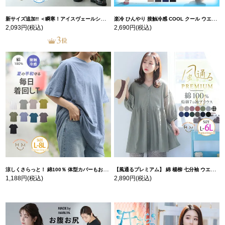
新サイズ追加!! ＜瞬寒！アイスヴェールシリーズ＞ 美脚 ジョガーパンツ 【ウェストゴム】 【ストレッチ】 | 大きいサイズの通販ならハッピーマリリン
楽冷 ひんやり 接触冷感 COOL クール ウエストゴム 楽ちん ストレッチ 美脚 レギパン 【ストレッチ】 | 大きいサイズの通販ならハッピーマリリン
2,093円
(税込)
2,690円
(税込)
涼しくさらっと！ 綿100％ 体型カバーもお洒落も叶える 風合いコットン ゆるシルエット ドルマン | 大きいサイズの通販ならハッピーマリリン
【風通るプレミアム】 綿 楊柳 七分袖 ウエストギャザー ブラウス | 大きいサイズの通販ならハッピーマリリン
1,188円
(税込)
2,890円
(税込)