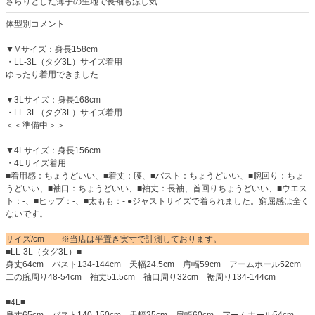
さらりとした薄手の生地で長袖も涼し気
体型別コメント
▼Mサイズ：身長158cm
・LL-3L（タグ3L）サイズ着用
ゆったり着用できました
▼3Lサイズ：身長168cm
・LL-3L（タグ3L）サイズ着用
＜＜準備中＞＞
▼4Lサイズ：身長156cm
・4Lサイズ着用
■着用感：ちょうどいい、■着丈：腰、■バスト：ちょうどいい、■腕回り：ちょ
うどいい、■袖口：ちょうどいい、■袖丈：長袖、首回りちょうどいい、■ウエス
ト：-、■ヒップ：-、■太もも：- ●ジャストサイズで着られました。窮屈感は全く
ないです。
サイズ/cm ※当店は平置き実寸で計測しております。
■LL-3L（タグ3L）■
身丈64cm バスト134-144cm 天幅24.5cm 肩幅59cm アームホール52cm
二の腕周り48-54cm 袖丈51.5cm 袖口周り32cm 裾周り134-144cm
■4L■
身丈65cm バスト140-150cm 天幅25cm 肩幅60cm アームホール54cm