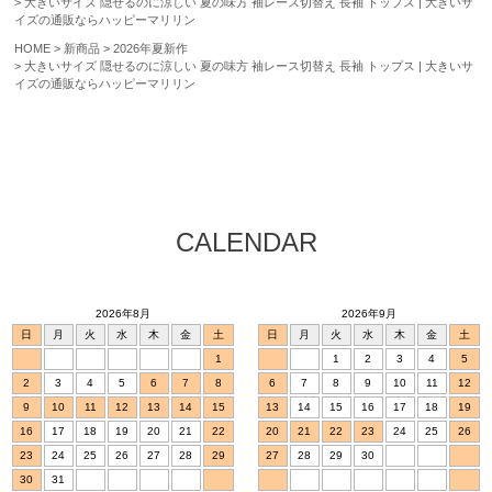
大きいサイズ 隠せるのに涼しい 夏の味方 袖レース切替え 長袖 トップス | 大きいサ
イズの通販ならハッピーマリリン
HOME
新商品
2026年夏新作
大きいサイズ 隠せるのに涼しい 夏の味方 袖レース切替え 長袖 トップス | 大きいサ
イズの通販ならハッピーマリリン
CALENDAR
2026年8月
2026年9月
日
月
火
水
木
金
土
日
月
火
水
木
金
土
1
1
2
3
4
5
2
3
4
5
6
7
8
6
7
8
9
10
11
12
9
10
11
12
13
14
15
13
14
15
16
17
18
19
16
17
18
19
20
21
22
20
21
22
23
24
25
26
23
24
25
26
27
28
29
27
28
29
30
30
31