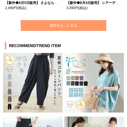
【新作◆8月5日販売】 さよなら猛暑 涼しさを着る 遮熱 接触冷感 吸水・速乾 五分袖 コンフォートメッシュ 配色レイヤード 風ゆる Tシャツ | 大きいサイズの通販ならハッピーマリリン
【新作◆8月4日販売】 シアーデニムで お洒落に肌隠し | 大きいサイズの通販ならハッピーマリリン
2,490円
(税込)
3,490円
(税込)
新作をもっと見る
RECOMMEND/TREND ITEM