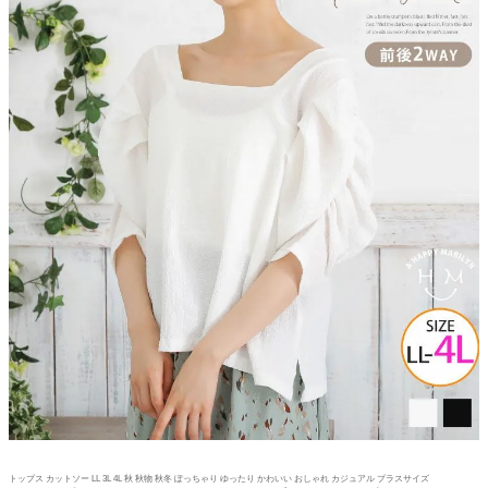
トップス カットソー LL 3L 4L 秋 秋物 秋冬 ぽっちゃり ゆったり かわいい おしゃれ カジュアル プラスサイズ