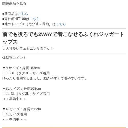
関連商品を見る
■新商品は
こちら
■売れ筋HIT100は
こちら
■他のトップス（七分袖～長袖）は
こちら
前でも後ろでも2WAYで着こなせるふくれジャガート
ップス
大人可愛いフェミニンな着こなし
体型別コメント
▼Mサイズ：身長163cm
・LL-3L（タグ3L）サイズ着用
ゆったり着用でしました。動きやすくて着やすいです。
▼3Lサイズ：身長168cm
・LL-3L（タグ3L）サイズ着用
＜＜準備中＞＞
▼4Lサイズ：身長156cm
・4Lサイズ着用
＜＜準備中＞＞