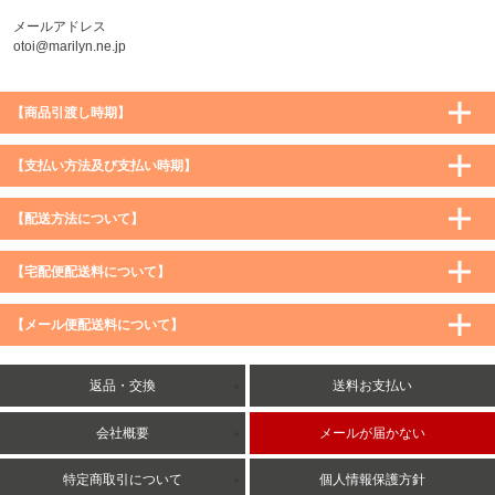
メールアドレス
otoi@marilyn.ne.jp
【商品引渡し時期】
【支払い方法及び支払い時期】
【配送方法について】
【宅配便配送料について】
購入価格 ／ 地域
通常
沖縄・離島など一部地域
【メール便配送料について】
5,900円（税込）未満
590円（税込）
1,200円（税込）
5,900円（税込）以上
購入価格 ／ 地域
全国一律
送料無料
返品・交換
送料お支払い
8,500円（税込）以上
無料
5,900円（税込）未満
260円（税込）
5,900円（税込）以上
送料無料
会社概要
メールが届かない
特定商取引について
個人情報保護方針