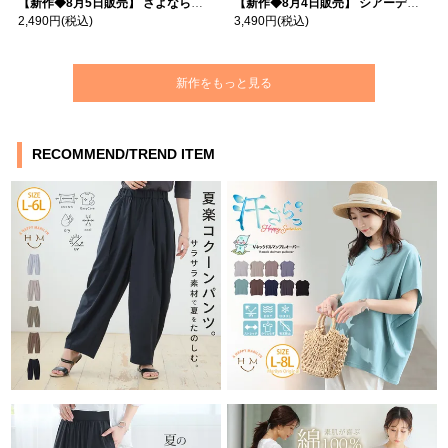
【新作◆8月5日販売】 さよなら猛暑 涼しさを着る 遮熱 接触冷感 吸水・速乾 五分袖 コンフォートメッシュ 配色レイヤード 風ゆる Tシャツ | 大きいサイズの通販ならハッピーマリリン
【新作◆8月4日販売】 シアーデニムで お洒落に肌隠し | 大きいサイズの通販ならハッピーマリリン
2,490円
(税込)
3,490円
(税込)
新作をもっと見る
RECOMMEND/TREND ITEM