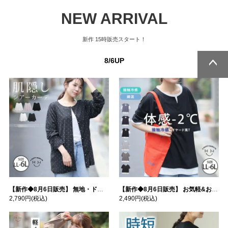
NEW ARRIVAL
新作
15時販売スタート！
8/6UP
ページトッ
ページトッ
プへ
プへ
【新作◆8月6日販売】 無地・ドット柄から選べる 忍ばせ 活躍 シアー カーデ | 大きいサイズの通販ならハッピーマリリン
【新作◆8月6日販売】 お気軽&お手軽 選べるデザイン 接触冷感 レイヤード風 コットン トップス | 大きいサイズの通販ならハッピーマリリン
2,790円
(税込)
2,490円
(税込)