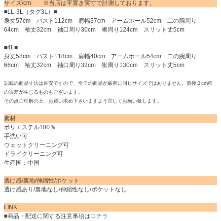
サイズ/cm ※当店は平置き実寸で計測しております。
■LL-3L（タグ3L）■
身丈57cm バスト112cm 肩幅37cm アームホール52cm 二の腕周り
64cm 袖丈32cm 袖口周り30cm 裾周り124cm スリット丈5cm
■4L■
身丈58cm バスト118cm 肩幅40cm アームホール54cm 二の腕周り
66cm 袖丈32cm 袖口周り32cm 裾周り130cm スリット丈5cm
記載の商品寸法は目安ですので、全ての商品が厳密に同じサイズではありません。前後２cm程
の誤差が生じるものもございます。
その点ご理解の上、お買い求め下さいますよう宜しくお願い致します。
素材
ポリエステル100％
手洗い可
ウェットクリーニング可
ドライクリーニング可
生産国：中国
透け感/裏地/伸縮性/ポケット
透け感あり/裏地なし/伸縮性なし/ポケットなし
LINK
■商品・配送に関する注意事項は
コチラ