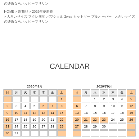
の通販ならハッピーマリリン
HOME
新商品
2026年夏新作
大きいサイズ フクレ無地 パワショル 2way カットソー プルオーバー | 大きいサイズ
の通販ならハッピーマリリン
CALENDAR
2026年8月
2026年9月
日
月
火
水
木
金
土
日
月
火
水
木
金
土
1
1
2
3
4
5
2
3
4
5
6
7
8
6
7
8
9
10
11
12
9
10
11
12
13
14
15
13
14
15
16
17
18
19
16
17
18
19
20
21
22
20
21
22
23
24
25
26
23
24
25
26
27
28
29
27
28
29
30
30
31