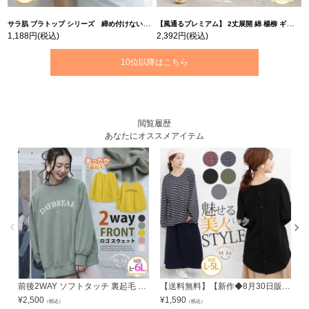
サラ肌 ブラトップ シリーズ 締め付けない リブ タンクトップ | 大きいサイズの通販ならハッピーマリリン
【風通るプレミアム】 2丈展開 綿 楊柳 ギャザー フレア スカンツ 【ウェストゴム】 | 大きいサイズの通販ならハッピーマリリン
1,188円
(税込)
2,392円
(税込)
10位以降はこちら
閲覧履歴
あなたにオススメアイテム
前後2WAY ソフトタッチ 裏起毛 カーデ プルオーバー | 大きいサイズの通販ならハッピーマリリン
【送料無料】【新作◆8月30日販売】 無地 と ボーダー から選べる バック釦 長袖 カットソー プルオーバー
¥
2,500
¥
1,590
¥
（税込）
（税込）