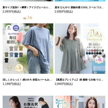
新サイズ追加!! ＜瞬寒！アイスヴェールシリーズ＞ 美脚 ジョガーパンツ 【ウェストゴム】 【ストレッチ】 | 大きいサイズの通販ならハッピーマリリン
楽冷 ひんやり 接触冷感 COOL クール ウエストゴム 楽ちん ストレッチ 美脚 レギパン 【ストレッチ】 | 大きいサイズの通販ならハッピーマリリン
2,093円
(税込)
2,690円
(税込)
涼しくさらっと！ 綿100％ 体型カバーもお洒落も叶える 風合いコットン ゆるシルエット ドルマン | 大きいサイズの通販ならハッピーマリリン
【風通るプレミアム】 綿 楊柳 七分袖 ウエストギャザー ブラウス | 大きいサイズの通販ならハッピーマリリン
1,188円
(税込)
2,890円
(税込)