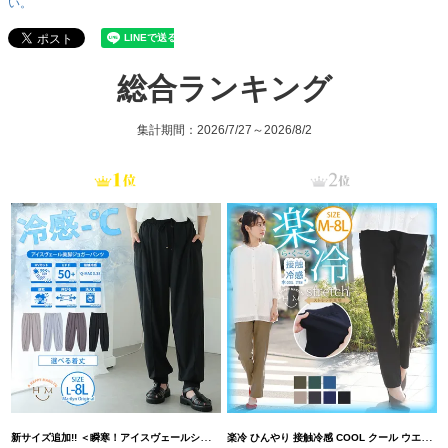
い。
総合ランキング
集計期間：2026/7/27～2026/8/2
新サイズ追加!! ＜瞬寒！アイスヴェールシリーズ＞ 美脚 ジョガーパンツ 【ウェストゴム】 【ストレッチ】 | 大きいサイズの通販ならハッピーマリリン
楽冷 ひんやり 接触冷感 COOL クール ウエストゴム 楽ちん ストレッチ 美脚 レギパン 【ストレッチ】 | 大きいサイズの通販ならハッピーマリリン