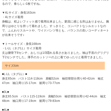
るので、春らしい1枚ですね。
▼4Lサイズ：身長163cm
・4Lサイズ着用
身幅は、程よいフィット感で着用出来ました。窮屈に感じる所はありません。腕
周りはゆとりを持って着れました。すっきりと、コンパクトなシルエットなの
で、ふんわりスカートや、ワイドパンツ等とも、バランスの良いコーディネート
が出来そうです♪
▼トールサイズ：身長168cm
・L-LL（タグLL）サイズ着用
丈は腰骨下8センチ、おしりは1/3隠れる長さがありました。袖は手首のグリグリ
下2センチでした。薄手のカットソーの上に着てゆったりと着用できました。
サイズ/cm
■L-LL（タグLL）■
身丈65cm バスト114-118cm 肩幅52cm 袖切替部分周り40-42cm 袖丈
47cm 袖口周り15-17cm 裾周り73-77cm
■3L■
身丈65.5cm バスト115-119cm 肩幅53cm 袖切替部分周り42-44cm 袖丈
48cm 袖口周り17-19cm 裾周り79-83cm
■4L■