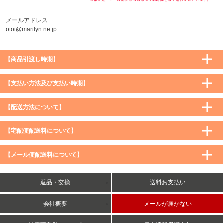
メールアドレス
otoi@marilyn.ne.jp
【商品引渡し時期】
【支払い方法及び支払い時期】
【配送方法について】
【宅配便配送料について】
購入価格 ／ 地域
通常
沖縄・離島など一部地域
【メール便配送料について】
5,900円（税込）未満
590円（税込）
1,200円（税込）
5,900円（税込）以上
購入価格 ／ 地域
全国一律
送料無料
返品・交換
送料お支払い
8,500円（税込）以上
無料
5,900円（税込）未満
260円（税込）
5,900円（税込）以上
送料無料
会社概要
メールが届かない