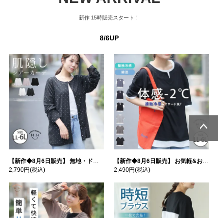
新作
15時販売スタート！
8/6UP
ページトッ
ページトッ
プへ
プへ
【新作◆8月6日販売】 無地・ドット柄から選べる 忍ばせ 活躍 シアー カーデ | 大きいサイズの通販ならハッピーマリリン
【新作◆8月6日販売】 お気軽&お手軽 選べるデザイン 接触冷感 レイヤード風 コットン トップス | 大きいサイズの通販ならハッピーマリリン
2,790円
(税込)
2,490円
(税込)