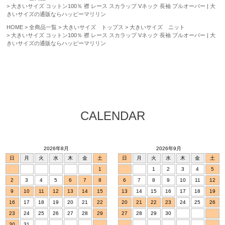
大きいサイズ コットン100％ 襟 レース スカラップ Vネック 長袖 プルオーバー | 大
きいサイズの通販ならハッピーマリリン
HOME
全商品一覧
大きいサイズ トップス
大きいサイズ ニット
大きいサイズ コットン100％ 襟 レース スカラップ Vネック 長袖 プルオーバー | 大
きいサイズの通販ならハッピーマリリン
CALENDAR
2026年8月
2026年9月
日
月
火
水
木
金
土
日
月
火
水
木
金
土
1
1
2
3
4
5
2
3
4
5
6
7
8
6
7
8
9
10
11
12
9
10
11
12
13
14
15
13
14
15
16
17
18
19
16
17
18
19
20
21
22
20
21
22
23
24
25
26
23
24
25
26
27
28
29
27
28
29
30
30
31