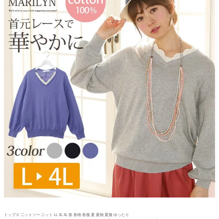
トップス 二ットソー ニット LL 3L 4L 春 春物 春服 夏 夏物 夏服 ゆったり