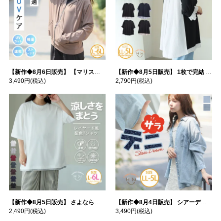
【新作◆8月6日販売】 【マリスポーツ】 運動初心者さんのための フード付き パーカー | 大きいサイズの通販ならハッピーマリリン
【新作◆8月5日販売】 1枚で完結 袖口＆バック フハク使い トップス | 大きいサイズの通販ならハッピーマリリン
3,490円
(税込)
2,790円
(税込)
【新作◆8月5日販売】 さよなら猛暑 涼しさを着る 遮熱 接触冷感 吸水・速乾 五分袖 コンフォートメッシュ 配色レイヤード 風ゆる Tシャツ | 大きいサイズの通販ならハッピーマリリン
【新作◆8月4日販売】 シアーデニムで お洒落に肌隠し | 大きいサイズの通販ならハッピーマリリン
2,490円
(税込)
3,490円
(税込)