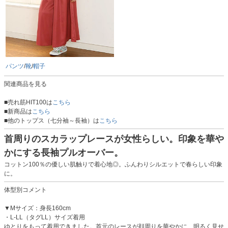
パンツ
/
靴
/
帽子
関連商品を見る
■売れ筋HIT100は
こちら
■新商品は
こちら
■他のトップス（七分袖～長袖）は
こちら
首周りのスカラップレースが女性らしい。印象を華や
かにする長袖プルオーバー。
コットン100％の優しい肌触りで着心地◎。ふんわりシルエットで春らしい印象
に。
体型別コメント
▼Mサイズ：身長160cm
・L-LL（タグLL）サイズ着用
ゆとりをもって着用できました。首元のレースが顔周りを華やかに、明るく見せ