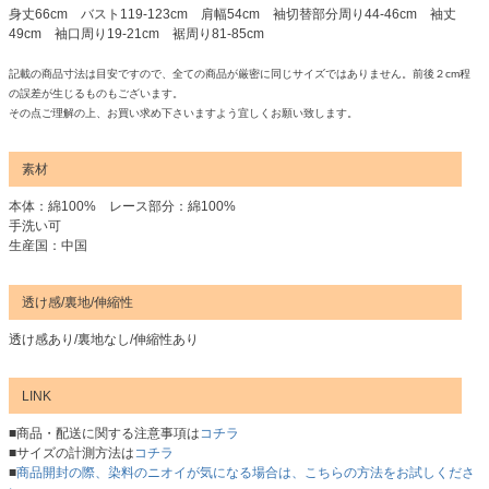
身丈66cm バスト119-123cm 肩幅54cm 袖切替部分周り44-46cm 袖丈
49cm 袖口周り19-21cm 裾周り81-85cm
記載の商品寸法は目安ですので、全ての商品が厳密に同じサイズではありません。前後２cm程
の誤差が生じるものもございます。
その点ご理解の上、お買い求め下さいますよう宜しくお願い致します。
素材
本体：綿100% レース部分：綿100%
手洗い可
生産国：中国
透け感/裏地/伸縮性
透け感あり/裏地なし/伸縮性あり
LINK
■商品・配送に関する注意事項は
コチラ
■サイズの計測方法は
コチラ
■
商品開封の際、染料のニオイが気になる場合は、こちらの方法をお試しくださ