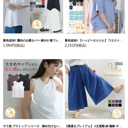
新色追加!! 魔法のお腹カバー 綿100 裾フレア Tシャツ | 大きいサイズの通販ならハッピーマリリン
新色追加!! 【ハッピーさらりん】 ウエストタック入り スッキリ魅せ コクーントップス | 大きいサイズの通販ならハッピーマリリン
1,584円
(税込)
2,151円
(税込)
サラ肌 ブラトップ シリーズ 締め付けない リブ タンクトップ | 大きいサイズの通販ならハッピーマリリン
【風通るプレミアム】 2丈展開 綿 楊柳 ギャザー フレア スカンツ 【ウェストゴム】 | 大きいサイズの通販ならハッピーマリリン