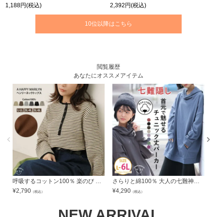
1,188円
(税込)
2,392円
(税込)
10位以降はこちら
閲覧履歴
あなたにオススメアイテム
呼吸するコットン100％ 楽のび ワッフルシリーズ ヘンリーネックT | 大きいサイズの通販ならハッピーマリリン
さらりと綿100％ 大人の七難神隠し こなれネックのコットンパーカー | 大きいサイズの通販ならハッピーマリリン
¥
2,790
¥
4,290
¥
（税込）
（税込）
NEW ARRIVAL