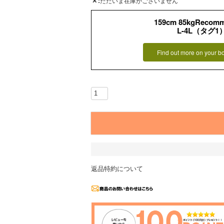
✕
ただいま在庫がございません
159cm 85kgRecom
L-4L（タグ1
Find out more on your b
返品特約について