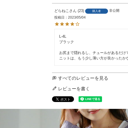
どらねこ
23
非公開
購入者
投稿日
2023/05/04
L-4L

ブラック 

お尻まで隠れるし、チュールがあるだけで
すべてのレビューを見る
レビューを書く