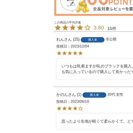
3.80
15
れん
25
非公開
購入者
投稿日
2023/12/04
いつもは8L着ますが6Lのブラックを購
も気に入っているので購入して良かった
かのん
1
30代
女性
購入者
投稿日
2023/06/10
思ったより生地が軽くて柔らかくて、と