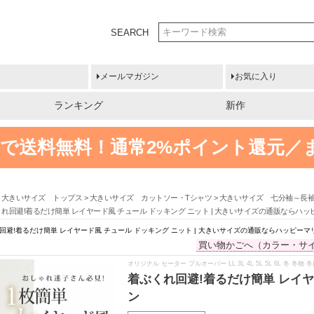
SEARCH
メールマガジン
お気に入り
ランキング
新作
円以上で送料無料！
通常2%ポイント還元／
大きいサイズ トップス
大きいサイズ カットソー・Tシャツ
大きいサイズ 七分袖～長
れ回避!着るだけ簡単 レイヤード風 チュール ドッキング ニット | 大きいサイズの通販ならハ
回避!着るだけ簡単 レイヤード風 チュール ドッキング ニット | 大きいサイズの通販ならハッピーマ
買い物かごへ（カラー・サ
オリジナル セーター プルオーバー LL 3L 4L 5L 5L 6L 冬 
着ぶくれ回避!着るだけ簡単 レイヤ
ン