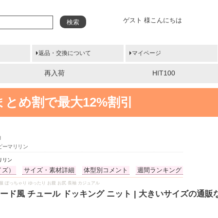
ゲスト 様こんにちは
検索
返品・交換について
マイページ
再入荷
HIT100
まとめ割で最大12%割引
袖
ッピーマリリン
リリン
イズ）
サイズ・素材詳細
体型別コメント
週間ランキング
冬物 冬服 ぽっちゃり ゆったり お腹 お尻 長袖 カジュアル
ード風 チュール ドッキング ニット | 大きいサイズの通