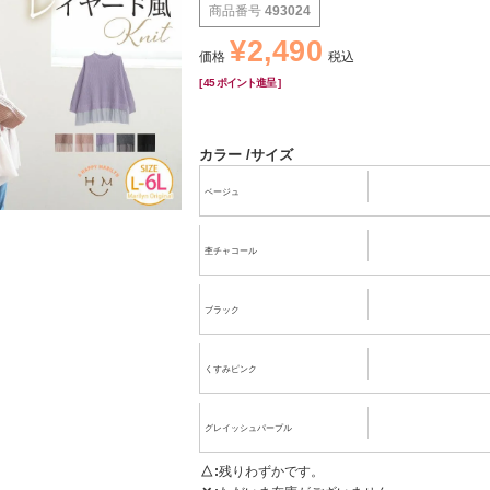
商品番号
493024
¥
2,490
価格
税込
[
45
ポイント進呈 ]
カラー
サイズ
ベージュ
杢チャコール
ブラック
くすみピンク
グレイッシュパープル
△
残りわずかです。