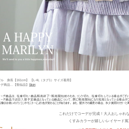
ル 身長【161cm】 【L-4L（タグ1）サイズ着用】
ーデ商品…【類似品】
Skirt
これだけでコーデが完成！大人おしゃれ
くすみカラーが嬉しいレイヤード風T