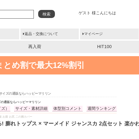
ゲスト 様こんにちは
検索
返品・交換について
マイページ
再入荷
HIT100
まとめ割で最大12%割引
大きいサイズの通販ならハッピーマリリン
サイズの通販ならハッピーマリリン
イズ）
サイズ・素材詳細
体型別コメント
週間ランキング
物 春服 お腹 お尻 二の腕カバー
! 膨れトップス × マーメイド ジャンスカ 2点セット 楽かわ