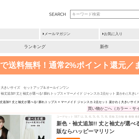
SEARCH
メールマガジン
お気に入り
ランキング
新作
円以上で送料無料！
通常2%ポイント還元／
大きいサイズ セットアップ＆オールインワン
袖丈追加!! 丈と袖丈が選べる! 膨れトップス × マーメイド ジャンスカ 2点セット 楽かわ | 
追加!! 丈と袖丈が選べる! 膨れトップス × マーメイド ジャンスカ 2点セット 楽かわ | 大きい
買い物かごへ（カラー・サ
コーデセット SET LL 3L 4L 5L 6L 7L 8L 長袖 五分袖 春 春
新色・袖丈追加!! 丈と袖丈が選べる
販ならハッピーマリリン