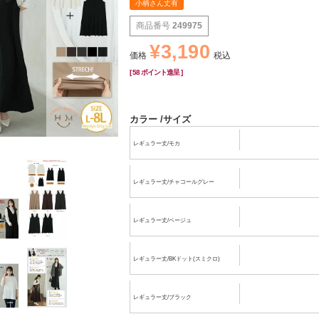
小柄さん丈有
商品番号
249975
¥
3,190
価格
税込
[
58
ポイント進呈 ]
カラー
サイズ
レギュラー丈/モカ
レギュラー丈/チャコールグレー
レギュラー丈/ベージュ
レギュラー丈/BKドット(スミクロ)
レギュラー丈/ブラック