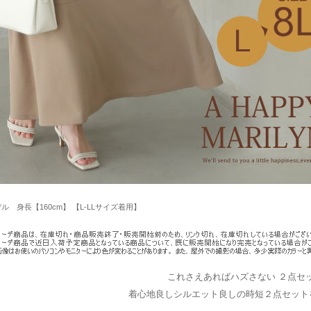
ル 身長【160cm】 【L-LLサイズ着用】
これさえあればハズさない ２点セ
着心地良しシルエット良しの時短２点セット