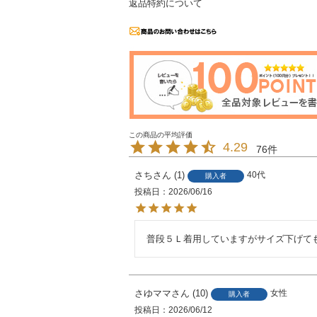
返品特約について
4.29
76
さち
1
40代
購入者
投稿日
2026/06/16
普段５Ｌ着用していますがサイズ下げて
さゆママ
10
女性
購入者
投稿日
2026/06/12