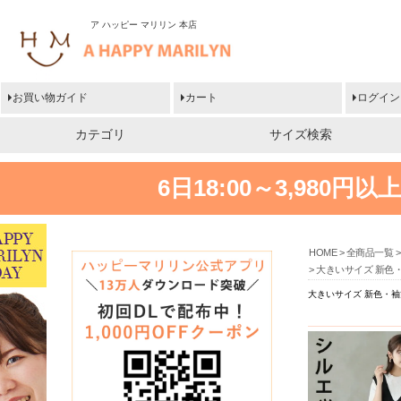
ア ハッピー マリリン 本店
お買い物ガイド
カート
ログイン
カテゴリ
サイズ検索
6日18:00～3,980
HOME
全商品一覧
大きいサイズ 新色・
大きいサイズ 新色・袖丈