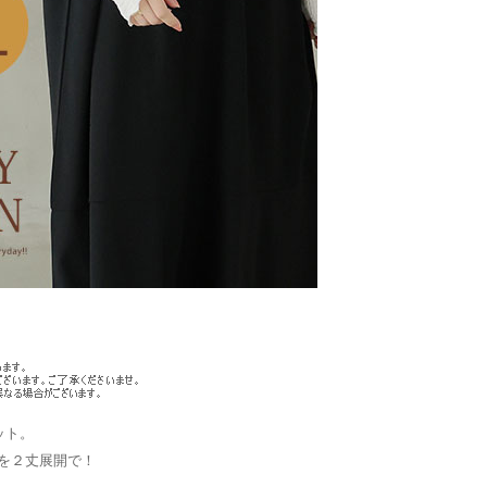
ット。
を２丈展開で！