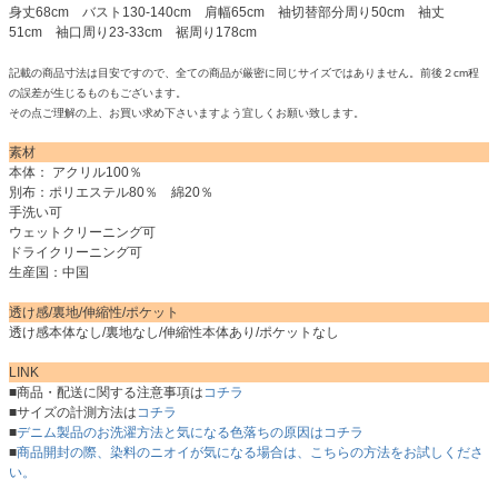
身丈68cm バスト130-140cm 肩幅65cm 袖切替部分周り50cm 袖丈
51cm 袖口周り23-33cm 裾周り178cm
記載の商品寸法は目安ですので、全ての商品が厳密に同じサイズではありません。前後２cm程
の誤差が生じるものもございます。
その点ご理解の上、お買い求め下さいますよう宜しくお願い致します。
素材
本体： アクリル100％
別布：ポリエステル80％ 綿20％
手洗い可
ウェットクリーニング可
ドライクリーニング可
生産国：中国
透け感/裏地/伸縮性/ポケット
透け感本体なし/裏地なし/伸縮性本体あり/ポケットなし
LINK
■商品・配送に関する注意事項は
コチラ
■サイズの計測方法は
コチラ
■
デニム製品のお洗濯方法と気になる色落ちの原因はコチラ
■
商品開封の際、染料のニオイが気になる場合は、こちらの方法をお試しくださ
い。