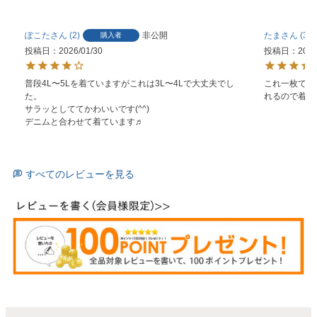
ぽこた
2
非公開
たま
3
購入者
投稿日
2026/01/30
投稿日
2023
普段4L〜5Lを着ていますがこれは3L〜4Lで大丈夫でし
これ一枚でお
た。

れるので着回
サラッとしててかわいいです(^^)

デニムと合わせて着ています♬
すべてのレビューを見る