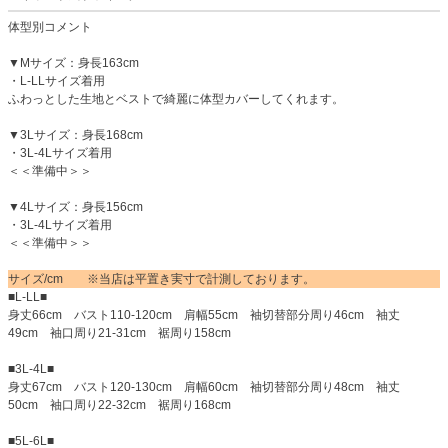
体型別コメント
▼Mサイズ：身長163cm
・L-LLサイズ着用
ふわっとした生地とベストで綺麗に体型カバーしてくれます。
▼3Lサイズ：身長168cm
・3L-4Lサイズ着用
＜＜準備中＞＞
▼4Lサイズ：身長156cm
・3L-4Lサイズ着用
＜＜準備中＞＞
サイズ/cm ※当店は平置き実寸で計測しております。
■L-LL■
身丈66cm バスト110-120cm 肩幅55cm 袖切替部分周り46cm 袖丈
49cm 袖口周り21-31cm 裾周り158cm
■3L-4L■
身丈67cm バスト120-130cm 肩幅60cm 袖切替部分周り48cm 袖丈
50cm 袖口周り22-32cm 裾周り168cm
■5L-6L■