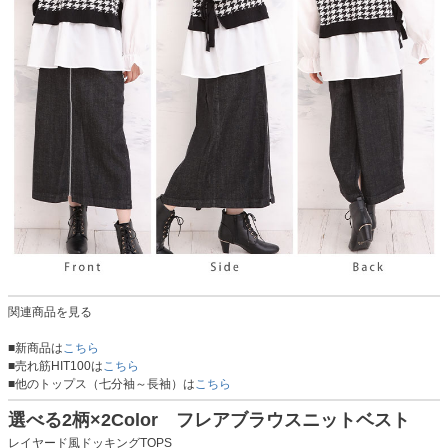
関連商品を見る
■新商品は
こちら
■売れ筋HIT100は
こちら
■他のトップス（七分袖～長袖）は
こちら
選べる2柄×2Color フレアブラウスニットベスト
レイヤード風ドッキングTOPS