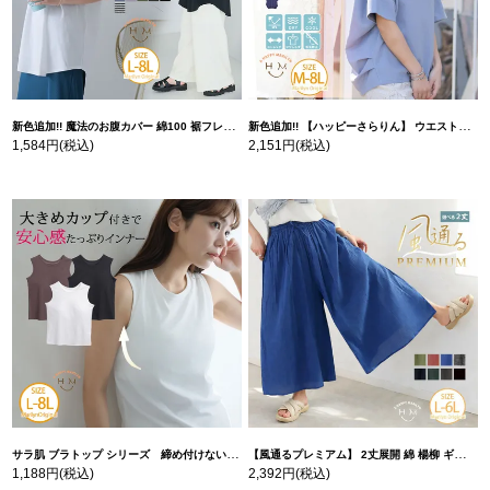
新色追加!! 魔法のお腹カバー 綿100 裾フレア Tシャツ | 大きいサイズの通販ならハッピーマリリン
新色追加!! 【ハッピーさらりん】 ウエストタック入り スッキリ魅せ コクーントップス | 大きいサイズの通販ならハッピーマリリン
1,584円
(税込)
2,151円
(税込)
サラ肌 ブラトップ シリーズ 締め付けない リブ タンクトップ | 大きいサイズの通販ならハッピーマリリン
【風通るプレミアム】 2丈展開 綿 楊柳 ギャザー フレア スカンツ 【ウェストゴム】 | 大きいサイズの通販ならハッピーマリリン
1,188円
(税込)
2,392円
(税込)