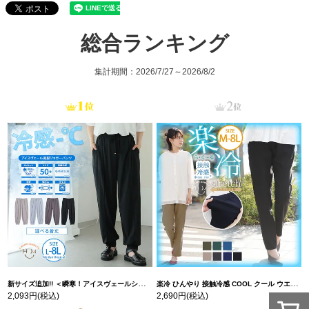
総合ランキング
集計期間：2026/7/27～2026/8/2
新サイズ追加!! ＜瞬寒！アイスヴェールシリーズ＞ 美脚 ジョガーパンツ 【ウェストゴム】 【ストレッチ】 | 大きいサイズの通販ならハッピーマリリン
楽冷 ひんやり 接触冷感 COOL クール ウエストゴム 楽ちん ストレッチ 美脚 レギパン 【ストレッチ】 | 大きいサイズの通販ならハッピーマリリン
2,093円
(税込)
2,690円
(税込)