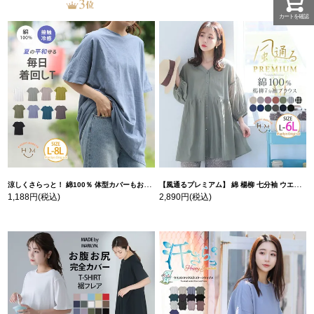
カートを確認
涼しくさらっと！ 綿100％ 体型カバーもお洒落も叶える 風合いコットン ゆるシルエット ドルマン | 大きいサイズの通販ならハッピーマリリン
【風通るプレミアム】 綿 楊柳 七分袖 ウエストギャザー ブラウス | 大きいサイズの通販ならハッピーマリリン
1,188円
(税込)
2,890円
(税込)