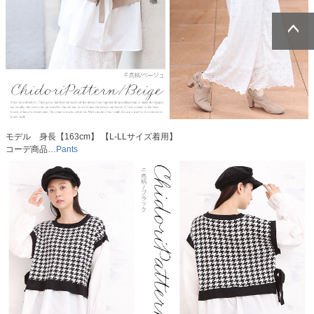
ページトッ
ページトッ
プへ
プへ
モデル 身長【163cm】 【L-LLサイズ着用】
コーデ商品…
Pants