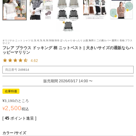
オリジナル ニット シャツ LL 3L 4L 5L 6L 秋 秋物 秋冬 ぽっちゃり ゆったり お腹 胸周り 二の腕カバー 腰周り 長袖 プラス
サイズ
フレア ブラウス ドッキング 柄 ニットベスト | 大きいサイズの通販ならハ
ッピーマリリン
4.62
商品番号
249814
販売期間
2026/03/17 14:00
〜
在庫特価
¥
のところ
3,190
2,500
¥
税込
[
45
ポイント進呈 ]
カラー
サイズ