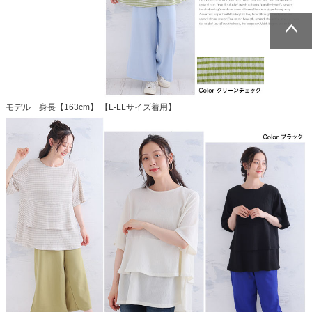
ページトッ
ページトッ
プへ
プへ
モデル 身長【163cm】 【L-LLサイズ着用】