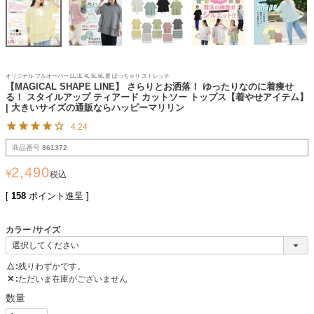
オリジナル プルオーバー LL 3L 4L 5L 6L 夏 ぽっちゃり ストレッチ
【MAGICAL SHAPE LINE】 さらりとお洒落！ ゆったりなのに着痩せ
る！ スタイルアップ ティアード カットソー トップス【着やせアイテム】
| 大きいサイズの通販ならハッピーマリリン
4.24
商品番号
861372
2,490
¥
税込
[
158
ポイント進呈 ]
カラー
サイズ
△
残りわずかです。
✕
ただいま在庫がございません