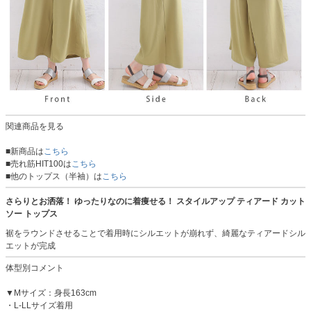
関連商品を見る
■新商品は
こちら
■売れ筋HIT100は
こちら
■他のトップス（半袖）は
こちら
さらりとお洒落！ ゆったりなのに着痩せる！ スタイルアップ ティアード カット
ソー トップス
裾をラウンドさせることで着用時にシルエットが崩れず、綺麗なティアードシル
エットが完成
体型別コメント
▼Mサイズ：身長163cm
・L-LLサイズ着用