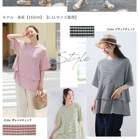
モデル 身長【163cm】 【L-LLサイズ着用】