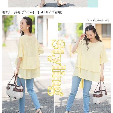
モデル 身長【163cm】 【L-LLサイズ着用】