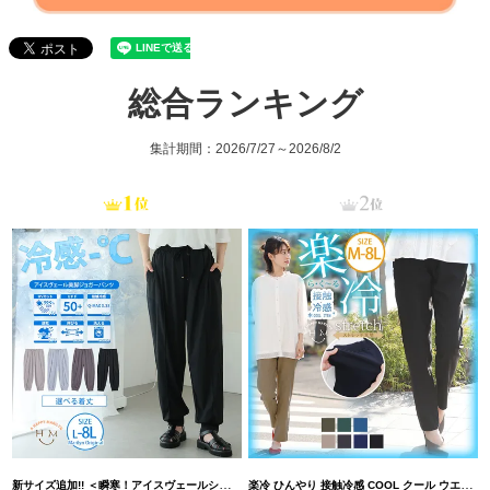
総合ランキング
集計期間：2026/7/27～2026/8/2
新サイズ追加!! ＜瞬寒！アイスヴェールシリーズ＞ 美脚 ジョガーパンツ 【ウェストゴム】 【ストレッチ】 | 大きいサイズの通販ならハッピーマリリン
楽冷 ひんやり 接触冷感 COOL クール ウエストゴム 楽ちん ストレッチ 美脚 レギパン 【ストレッチ】 | 大きいサイズの通販ならハッピーマリリン