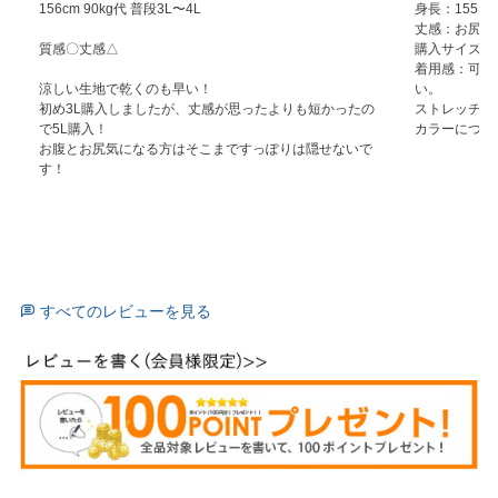
156cm 90kg代 普段3L〜4L

身長：155

丈感：お尻の
質感〇丈感△

購入サイズ：3L
着用感：可愛
涼しい生地で乾くのも早い！

い。

初め3L購入しましたが、丈感が思ったよりも短かったの
ストレッチ感
で5L購入！

カラーについ
お腹とお尻気になる方はそこまですっぽりは隠せないで
す！
すべてのレビューを見る