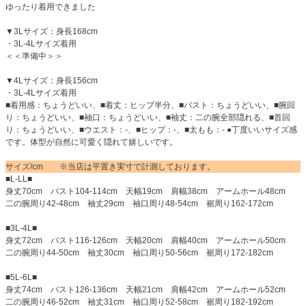
ゆったり着用できました
▼3Lサイズ：身長168cm
・3L-4Lサイズ着用
＜＜準備中＞＞
▼4Lサイズ：身長156cm
・3L-4Lサイズ着用
■着用感：ちょうどいい、■着丈：ヒップ半分、■バスト：ちょうどいい、■腕回
り：ちょうどいい、■袖口：ちょうどいい、■袖丈：二の腕全部隠れる、■首回
り：ちょうどいい、■ウエスト：-、■ヒップ：-、■太もも：- ●丁度いいサイズ感
です。体型が自然に可愛く隠れて嬉しいです。
サイズ/cm ※当店は平置き実寸で計測しております。
■L-LL■
身丈70cm バスト104-114cm 天幅19cm 肩幅38cm アームホール48cm
二の腕周り42-48cm 袖丈29cm 袖口周り48-54cm 裾周り162-172cm
■3L-4L■
身丈72cm バスト116-126cm 天幅20cm 肩幅40cm アームホール50cm
二の腕周り44-50cm 袖丈30cm 袖口周り50-56cm 裾周り172-182cm
■5L-6L■
身丈74cm バスト126-136cm 天幅21cm 肩幅42cm アームホール52cm
二の腕周り46-52cm 袖丈31cm 袖口周り52-58cm 裾周り182-192cm