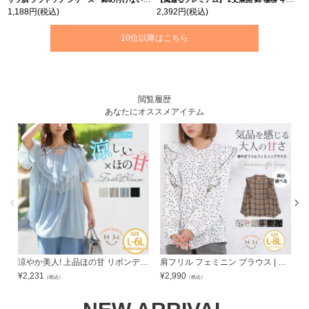
1,188円
(税込)
2,392円
(税込)
10位以降はこちら
閲覧履歴
あなたにオススメアイテム
涼やか美人! 上品ほの甘 リボンデザイン ラッフルフリル 楊柳ブラウス シアー 体型カバー 着痩せ | 大きいサイズの通販ならハッピーマリリン
肩フリル フェミニン ブラウス | 大きいサイズの通販ならハッピーマリリン
¥
2,231
¥
2,990
¥
（税込）
（税込）