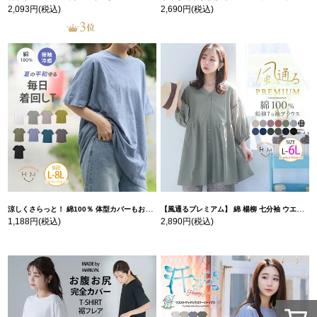
2,093円
(税込)
2,690円
(税込)
涼しくさらっと！ 綿100％ 体型カバーもお洒落も叶える 風合いコットン ゆるシルエット ドルマン | 大きいサイズの通販ならハッピーマリリン
【風通るプレミアム】 綿 楊柳 七分袖 ウエストギャザー ブラウス | 大きいサイズの通販ならハッピーマリリン
1,188円
(税込)
2,890円
(税込)