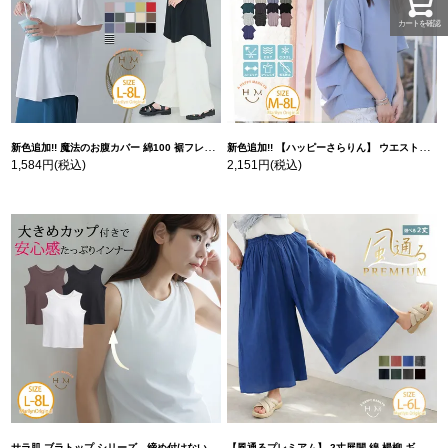
カートを確認
新色追加!! 魔法のお腹カバー 綿100 裾フレア Tシャツ | 大きいサイズの通販ならハッピーマリリン
新色追加!! 【ハッピーさらりん】 ウエストタック入り スッキリ魅せ コクーントップス | 大きいサイズの通販ならハッピーマリリン
1,584円
(税込)
2,151円
(税込)
サラ肌 ブラトップ シリーズ 締め付けない リブ タンクトップ | 大きいサイズの通販ならハッピーマリリン
【風通るプレミアム】 2丈展開 綿 楊柳 ギャザー フレア スカンツ 【ウェストゴム】 | 大きいサイズの通販ならハッピーマリリン