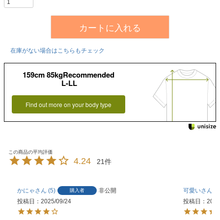
カートに入れる
在庫がない場合はこちらもチェック
159cm 85kgRecommended
L-LL
Find out more on your body type
4.24
21
かにゃ
5
非公開
可愛い
1
購入者
投稿日
2025/09/24
投稿日
2025