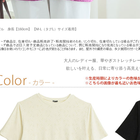
ル 身長【160cm】 【M-L（タグL）サイズ着用】
大人のレディー服、華やぎストレッチレ
欲しいを叶える、日常に寄り添う高見え