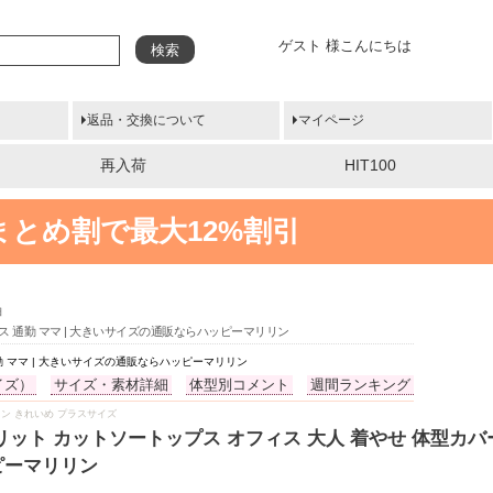
ゲスト 様こんにちは
検索
返品・交換について
マイページ
再入荷
HIT100
まとめ割で最大12%割引
袖
ネス 通勤 ママ | 大きいサイズの通販ならハッピーマリリン
勤 ママ | 大きいサイズの通販ならハッピーマリリン
イズ）
サイズ・素材詳細
体型別コメント
週間ランキング
 リン きれいめ プラスサイズ
リット カットソートップス オフィス 大人 着やせ 体型カバー
ピーマリリン