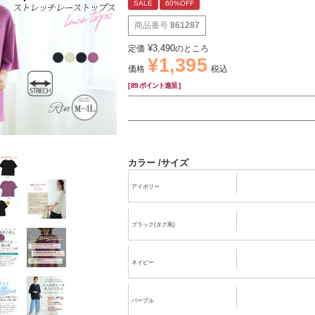
SALE
60%OFF
商品番号
861287
¥
3,490
定価
のところ
¥
1,395
価格
税込
[
89
ポイント進呈 ]
カラー
サイズ
アイボリー
ブラック(タグ黒)
ネイビー
パープル