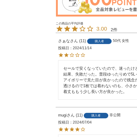
3.00
2
さぁな
11
50代
女性
購入者
投稿日
2024/11/14
セールで安くなっていたので、迷ったけど
結果、失敗だった。普段ゆったりめで5L
アイボリーで見た目が良かったので残念だ
透けるので1枚では着れないのも、小さか
着丈ももう少し長い方が良かった。
mugi
11
非公開
購入者
投稿日
2024/07/04