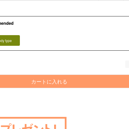
mended
ody type
カートに入れる