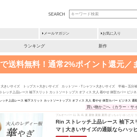
SEARCH
メールマガジン
お気に入り
ランキング
新作
円以上で送料無料！
通常2%ポイント還元／
大きいサイズ トップス
大きいサイズ カットソー・Tシャツ
大きいサイズ 半袖～五分
 ストレッチ上品レース 袖下スリット カットソートップス オフィス 大人 着やせ 体型カバー ビジ
ストレッチ上品レース 袖下スリット カットソートップス オフィス 大人 着やせ 体型カバー ビジネス 通
買い物かごへ（カラー・サ
プルオーバー LL 3L 4L 夏 夏物 夏服 夏用 ぽっちゃり ゆったり
Rin ストレッチ上品レース 袖下ス
マ | 大きいサイズの通販ならハッ