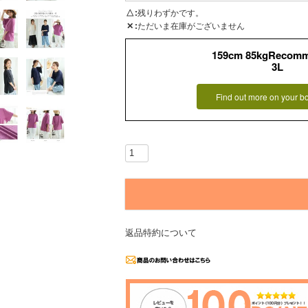
△
残りわずかです。
✕
ただいま在庫がございません
159cm 85kgRecom
3L
Find out more on your b
返品特約について