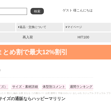
ゲスト 様こんにちは
検索
返品・交換について
マイページ
再入荷
HIT100
まとめ割で最大12%割引
袖
イズ）
サイズ・素材詳細
体型別コメント
週間ランキング
ちゃり ゆったり 透かし編み お腹 太もも 二の腕カバー お尻 腰周り 半袖 かわいい おしゃれ カジュアル ナチュラル プ
いサイズの通販ならハッピーマリリン