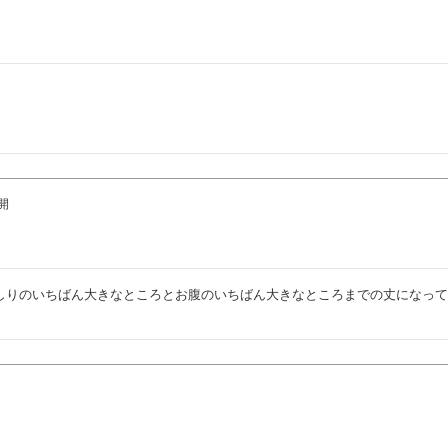
開
しりのいちばん大きなところとお腹のいちばん大きなところまでの丈になっ