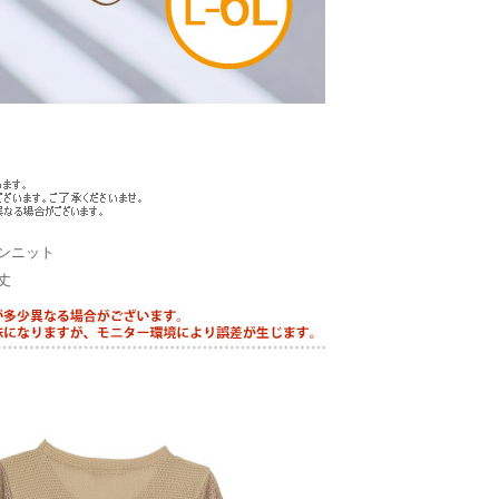
ンニット
丈