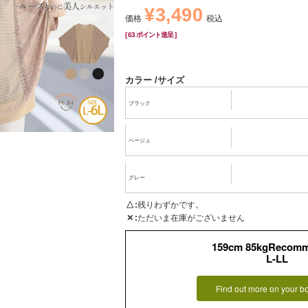
¥
3,490
価格
税込
[
63
ポイント進呈 ]
カラー
サイズ
ブラック
ベージュ
グレー
△
残りわずかです。
✕
ただいま在庫がございません
159cm 85kgRecom
L-LL
Find out more on your b