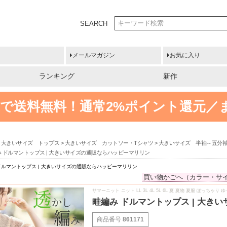
SEARCH
メールマガジン
お気に入り
ランキング
新作
円以上で送料無料！
通常2%ポイント還元／
大きいサイズ トップス
大きいサイズ カットソー・Tシャツ
大きいサイズ 半袖～五分
み ドルマントップス | 大きいサイズの通販ならハッピーマリリン
ドルマントップス | 大きいサイズの通販ならハッピーマリリン
買い物かごへ（カラー・サ
サマーニット ニット LL 3L 4L 5L 6L 夏 夏物 夏服 ぽっ
畦編み ドルマントップス | 大き
商品番号
861171