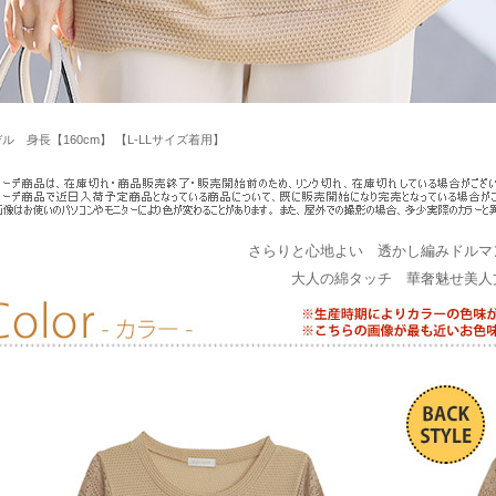
ル 身長【160cm】 【L-LLサイズ着用】
さらりと心地よい 透かし編みドルマ
大人の綿タッチ 華奢魅せ美人