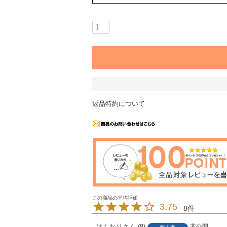
返品特約について
3.75
8
はんなり
8
非公開