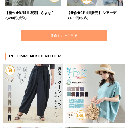
【新作◆8月5日販売】 さよなら猛暑 涼しさを着る 遮熱 接触冷感 吸水・速乾 五分袖 コンフォートメッシュ 配色レイヤード 風ゆる Tシャツ | 大きいサイズの通販ならハッピーマリリン
【新作◆8月4日販売】 シアーデニムで お洒落に肌隠し | 大きいサイズの通販ならハッピーマリリン
2,490円
(税込)
3,490円
(税込)
新作をもっと見る
RECOMMEND/TREND ITEM