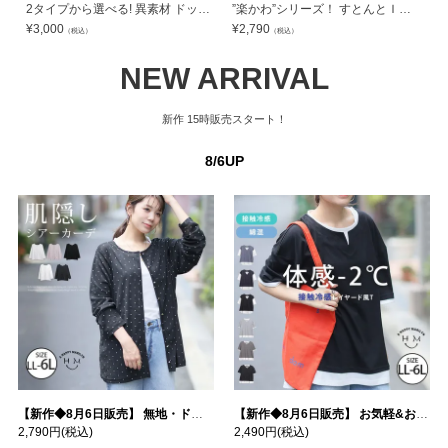
2タイプから選べる! 異素材 ドッキング アームウォーマー付き チェックシャツ | 大きいサイズの通販ならハッピーマリリン
”楽かわ”シリーズ！ すとんとＩラインで着痩せ ポケット付き Vジャンスカ | 大きいサイズの通販ならハッピーマリリン
¥
3,000
¥
2,790
¥
（税込）
（税込）
NEW ARRIVAL
新作
15時販売スタート！
8/6UP
【新作◆8月6日販売】 無地・ドット柄から選べる 忍ばせ 活躍 シアー カーデ | 大きいサイズの通販ならハッピーマリリン
【新作◆8月6日販売】 お気軽&お手軽 選べるデザイン 接触冷感 レイヤード風 コットン トップス | 大きいサイズの通販ならハッピーマリリン
2,790円
(税込)
2,490円
(税込)