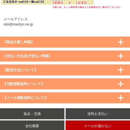
メールアドレス
otoi@marilyn.ne.jp
【商品引渡し時期】
【支払い方法及び支払い時期】
【配送方法について】
【宅配便配送料について】
購入価格 ／ 地域
通常
沖縄・離島など一部地域
【メール便配送料について】
5,900円（税込）未満
590円（税込）
1,200円（税込）
5,900円（税込）以上
購入価格 ／ 地域
全国一律
送料無料
返品・交換
送料お支払い
8,500円（税込）以上
無料
5,900円（税込）未満
260円（税込）
5,900円（税込）以上
送料無料
会社概要
メールが届かない