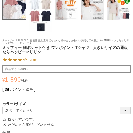
カットソー LL 3L 4L 5L 6L 夏 夏物 夏服 夏用 ぽっちゃり ゆったり かわいい 胸周り 二の腕カバー MIFFY うさこちゃん デ
ィックブルーナ キャラクター
ミッフィー 胸ポケット付き ワンポイント Tシャツ | 大きいサイズの通販
ならハッピーマリリン
4.00
商品番号
859225
1,590
¥
税込
[
29
ポイント進呈 ]
カラー
サイズ
△
残りわずかです。
✕
ただいま在庫がございません