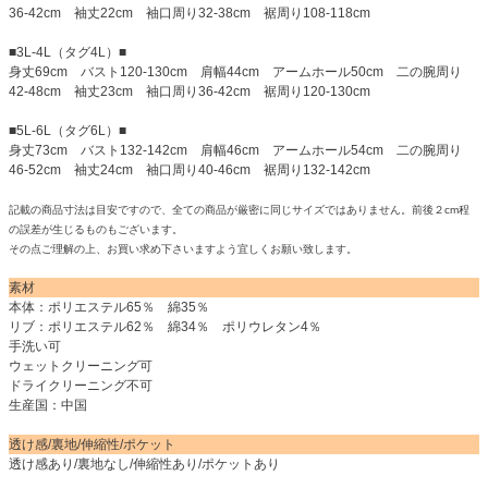
36-42cm 袖丈22cm 袖口周り32-38cm 裾周り108-118cm
■3L-4L（タグ4L）■
身丈69cm バスト120-130cm 肩幅44cm アームホール50cm 二の腕周り
42-48cm 袖丈23cm 袖口周り36-42cm 裾周り120-130cm
■5L-6L（タグ6L）■
身丈73cm バスト132-142cm 肩幅46cm アームホール54cm 二の腕周り
46-52cm 袖丈24cm 袖口周り40-46cm 裾周り132-142cm
記載の商品寸法は目安ですので、全ての商品が厳密に同じサイズではありません。前後２cm程
の誤差が生じるものもございます。
その点ご理解の上、お買い求め下さいますよう宜しくお願い致します。
素材
本体：ポリエステル65％ 綿35％
リブ：ポリエステル62％ 綿34％ ポリウレタン4％
手洗い可
ウェットクリーニング可
ドライクリーニング不可
生産国：中国
透け感/裏地/伸縮性/ポケット
透け感あり/裏地なし/伸縮性あり/ポケットあり