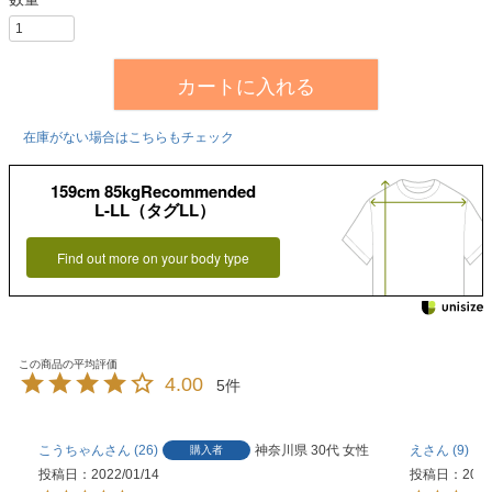
カートに入れる
在庫がない場合はこちらもチェック
159cm 85kgRecommended
L-LL（タグLL）
Find out more on your body type
4.00
5
こうちゃん
26
神奈川県
30代
女性
え
9
購入者
投稿日
2022/01/14
投稿日
2021