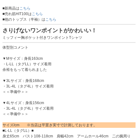
■新商品は
こちら
■売れ筋HIT100は
こちら
■他のトップス（半袖）は
こちら
さりげないワンポイントがかわいい！
ミッフィー胸ポケット付きワンポイントTシャツ
体型別コメント
▼Mサイズ：身長163cm
・L-LL（タグLL）サイズ着用
余裕をもって着られました
▼3Lサイズ：身長168cm
・3L-4L（タグ4L）サイズ着用
＜＜準備中＞＞
▼4Lサイズ：身長156cm
・3L-4L（タグ4L）サイズ着用
＜＜準備中＞＞
サイズ/cm ※当店は平置き実寸で計測しております。
■L-LL（タグLL）■
身丈65cm バスト108-118cm 肩幅42cm アームホール46cm 二の腕周り