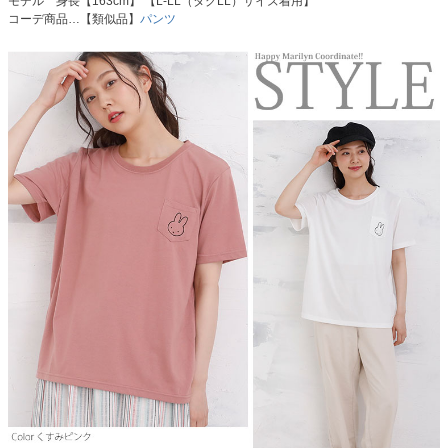
モデル 身長【163cm】 【L-LL（タグLL）サイズ着用】
コーデ商品…【類似品】
パンツ