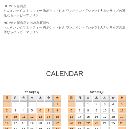
HOME
全商品
大きいサイズ ミッフィー 胸ポケット付き ワンポイント Tシャツ | 大きいサイズの通
販ならハッピーマリリン
HOME
新商品
2026年夏新作
大きいサイズ ミッフィー 胸ポケット付き ワンポイント Tシャツ | 大きいサイズの通
販ならハッピーマリリン
CALENDAR
2026年8月
2026年9月
日
月
火
水
木
金
土
日
月
火
水
木
金
土
1
1
2
3
4
5
2
3
4
5
6
7
8
6
7
8
9
10
11
12
9
10
11
12
13
14
15
13
14
15
16
17
18
19
16
17
18
19
20
21
22
20
21
22
23
24
25
26