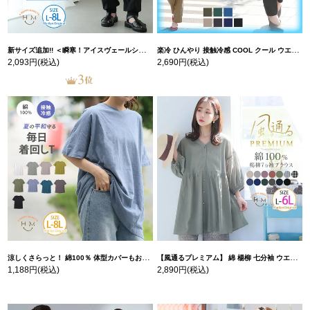
新サイズ追加!! ＜瞬寒！アイスヴェールシリーズ＞ 美脚 ジョガーパンツ 【ウェストゴム】 【ストレッチ】 | 大きいサイズの通販ならハッピーマリリン
楽冷 ひんやり 接触冷感 COOL クール ウエストゴム 楽ちん ストレッチ 美脚 レギパン 【ストレッチ】 | 大きいサイズの通販ならハッピーマリリン
2,093円
(税込)
2,690円
(税込)
涼しくさらっと！ 綿100％ 体型カバーもお洒落も叶える 風合いコットン ゆるシルエット ドルマン | 大きいサイズの通販ならハッピーマリリン
【風通るプレミアム】 綿 楊柳 七分袖 ウエストギャザー ブラウス | 大きいサイズの通販ならハッピーマリリン
1,188円
(税込)
2,890円
(税込)