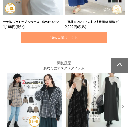
サラ肌 ブラトップ シリーズ 締め付けない リブ タンクトップ | 大きいサイズの通販ならハッピーマリリン
【風通るプレミアム】 2丈展開 綿 楊柳 ギャザー フレア スカンツ 【ウェストゴム】 | 大きいサイズの通販ならハッピーマリリン
1,188円
(税込)
2,392円
(税込)
10位以降はこちら
閲覧履歴
あなたにオススメアイテム
ページトッ
ページトッ
プへ
プへ