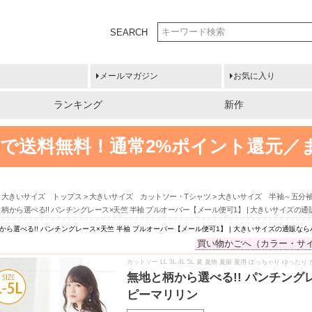
SEARCH
メールマガジン
お気に入り
ランキング
新作
円以上で送料無料！
通常2%ポイント還元／
大きいサイズ トップス
大きいサイズ カットソー・Tシャツ
大きいサイズ 半袖～五分
柄から選べる!! パンチングレース×天竺 半袖 プルオーバー【メール便可1】 | 大きいサイズの
から選べる!! パンチングレース×天竺 半袖 プルオーバー【メール便可1】 | 大きいサイズの通販な
買い物かごへ（カラー・サ
カットソー LL 3L 4L 5L 夏 夏物 夏服 夏用 ぽっちゃり ゆっ
無地と柄から選べる!! パンチング
ピーマリリン