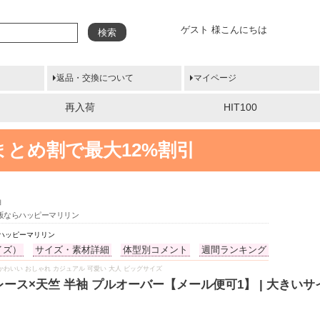
ゲスト 様こんにちは
検索
返品・交換について
マイページ
再入荷
HIT100
まとめ割で最大12%割引
袖
通販ならハッピーマリリン
らハッピーマリリン
イズ）
サイズ・素材詳細
体型別コメント
週間ランキング
たり かわいい おしゃれ カジュアル 可愛い 大人 ビッグサイズ
レース×天竺 半袖 プルオーバー【メール便可1】 | 大きい