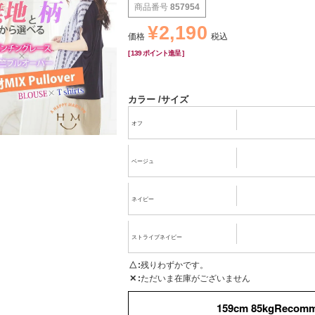
商品番号
857954
¥
2,190
価格
税込
[
139
ポイント進呈 ]
カラー
サイズ
オフ
ベージュ
ネイビー
ストライプネイビー
△
残りわずかです。
✕
ただいま在庫がございません
159cm 85kgRecom