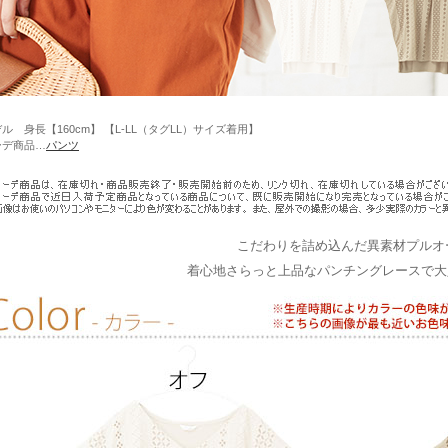
ル 身長【160cm】 【L-LL（タグLL）サイズ着用】
ーデ商品…
パンツ
こだわりを詰め込んだ異素材プルオ
着心地さらっと上品なパンチングレースで大