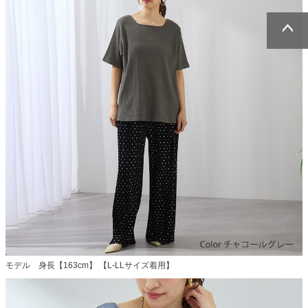
ページトッ
ページトッ
プへ
プへ
モデル 身長【163cm】 【L-LLサイズ着用】