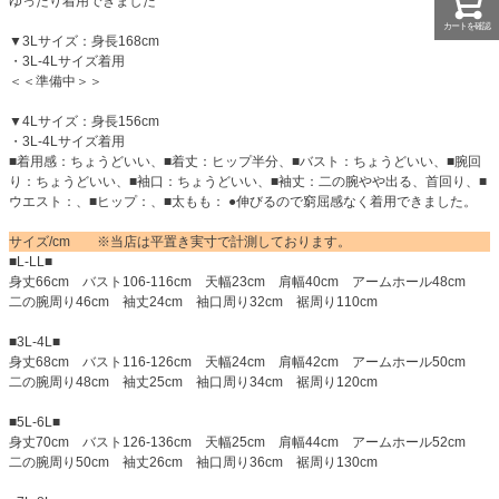
ゆったり着用できました
カートを確認
▼3Lサイズ：身長168cm
・3L-4Lサイズ着用
＜＜準備中＞＞
▼4Lサイズ：身長156cm
・3L-4Lサイズ着用
■着用感：ちょうどいい、■着丈：ヒップ半分、■バスト：ちょうどいい、■腕回
り：ちょうどいい、■袖口：ちょうどいい、■袖丈：二の腕やや出る、首回り、■
ウエスト：、■ヒップ：、■太もも： ●伸びるので窮屈感なく着用できました。
サイズ/cm ※当店は平置き実寸で計測しております。
■L-LL■
身丈66cm バスト106-116cm 天幅23cm 肩幅40cm アームホール48cm
二の腕周り46cm 袖丈24cm 袖口周り32cm 裾周り110cm
■3L-4L■
身丈68cm バスト116-126cm 天幅24cm 肩幅42cm アームホール50cm
二の腕周り48cm 袖丈25cm 袖口周り34cm 裾周り120cm
■5L-6L■
身丈70cm バスト126-136cm 天幅25cm 肩幅44cm アームホール52cm
二の腕周り50cm 袖丈26cm 袖口周り36cm 裾周り130cm