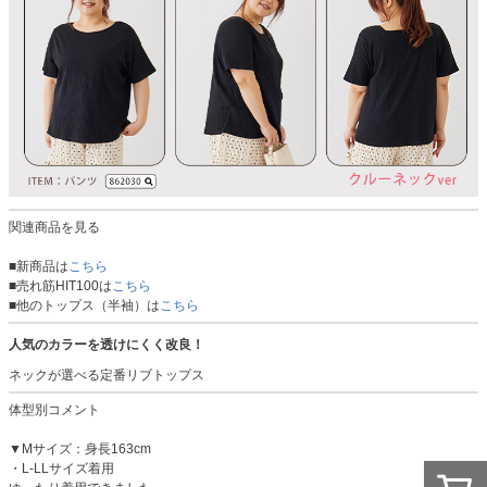
関連商品を見る
■新商品は
こちら
■売れ筋HIT100は
こちら
■他のトップス（半袖）は
こちら
人気のカラーを透けにくく改良！
ネックが選べる定番リブトップス
体型別コメント
▼Mサイズ：身長163cm
・L-LLサイズ着用