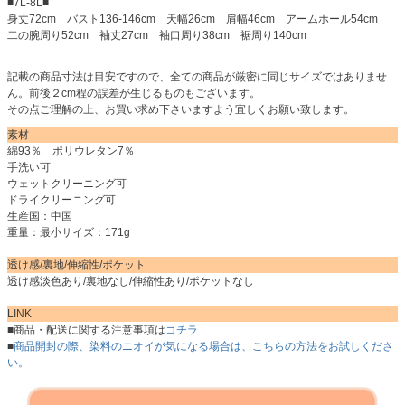
■7L-8L■
身丈72cm バスト136-146cm 天幅26cm 肩幅46cm アームホール54cm
二の腕周り52cm 袖丈27cm 袖口周り38cm 裾周り140cm
記載の商品寸法は目安ですので、全ての商品が厳密に同じサイズではありませ
ん。前後２cm程の誤差が生じるものもございます。
その点ご理解の上、お買い求め下さいますよう宜しくお願い致します。
素材
綿93％ ポリウレタン7％
手洗い可
ウェットクリーニング可
ドライクリーニング可
生産国：中国
重量：最小サイズ：171g
透け感/裏地/伸縮性/ポケット
透け感淡色あり/裏地なし/伸縮性あり/ポケットなし
LINK
■商品・配送に関する注意事項は
コチラ
■
商品開封の際、染料のニオイが気になる場合は、こちらの方法をお試しくださ
い。