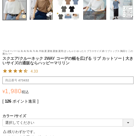
プルオーバー LL 3L 4L 5L 6L 7L 8L 半袖 夏 夏物 夏服 夏用 ぽっちゃり ゆったり プラスサイズ 綿 リブトップス 胸回り 二の
腕カバー
スクエア/クルーネック 2WAY コーデの幅を広げる リブ カットソー | 大き
いサイズの通販ならハッピーマリリン
4.33
商品番号
473432
1,980
¥
税込
[
126
ポイント進呈 ]
カラー
サイズ
△
残りわずかです。