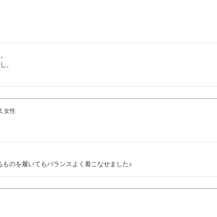
。

し。

代
女性
るものを履いてもバランスよく着こなせました♪