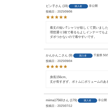
ピン子
19
非公開
購入者
投稿日
2025/09/06
着丈の短いTシャツが欲しくて買いました
理想通り1枚で着るもよしインナーでもよ
ダボつかないので着やすいです。
かんかんこ
9
千葉県
50
購入者
投稿日
2025/09/04
身長156cm。

丈が長すぎず、ボトムにボリュームのあ
miima17560
179
非公開
購入者
投稿日
2025/07/12