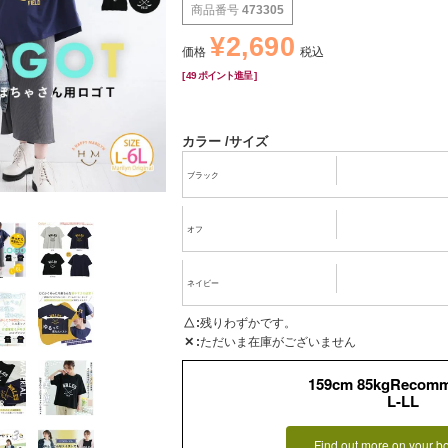
商品番号
473305
¥
2,690
価格
税込
[
49
ポイント進呈 ]
カラー
サイズ
ブラック
オフ
ネイビー
△
残りわずかです。
✕
ただいま在庫がございません
159cm 85kgRecom
L-LL
Find out more on your b