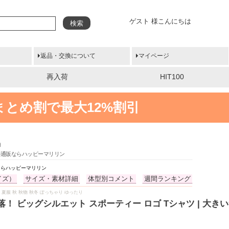
ゲスト 様こんにちは
検索
返品・交換について
マイページ
再入荷
HIT100
まとめ割で最大12%割引
袖
ズの通販ならハッピーマリリン
販ならハッピーマリリン
イズ）
サイズ・素材詳細
体型別コメント
週間ランキング
夏物 夏服 秋 秋物 秋冬 ぽっちゃり ゆったり
！ ビッグシルエット スポーティー ロゴ Tシャツ | 大