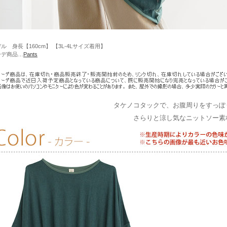
ル 身長【160cm】 【3L-4Lサイズ着用】
ーデ商品…
Pants
タケノコタックで、お腹周りをすっぽ
さらりと涼し気なニットソー素