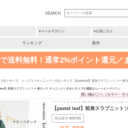
SEARCH
メールマガジン
お気に入り
ランキング
新作
円以上で送料無料！
通常2%ポイント還元／
大きいサイズ トップス
チュニック
大きいサイズ 【pastel leaf】前身スラブニットソ
el leaf】前身スラブニットソー 裾タック チュニック | 大きいサイズの通販ならハッピーマリリン
買い物かごへ（カラー・サ
ブラウス 3L 4L 5L 6L 秋 秋物 秋冬 ぽっちゃり ゆったり 
【pastel leaf】前身スラブ
商品番号
860785