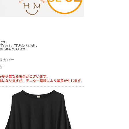
りカバー
材