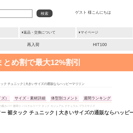
ゲスト 様こんにちは
検索
返品・交換について
マイページ
再入荷
HIT100
まとめ割で最大12%割引
ー 裾タック チュニック | 大きいサイズの通販ならハッピーマリリン
イズ）
サイズ・素材詳細
体型別コメント
週間ランキング
お腹 二の腕カバー 腰周り パステルリーフ タック カジュアル ナチュラル プラスサイズ
ニットソー 裾タック チュニック | 大きいサイズの通販ならハッ