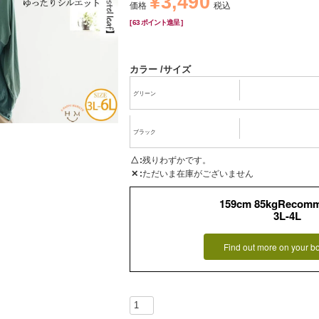
¥
3,490
価格
税込
[
63
ポイント進呈 ]
カラー
サイズ
グリーン
ブラック
△
残りわずかです。
✕
ただいま在庫がございません
159cm 85kgRecom
3L-4L
Find out more on your b