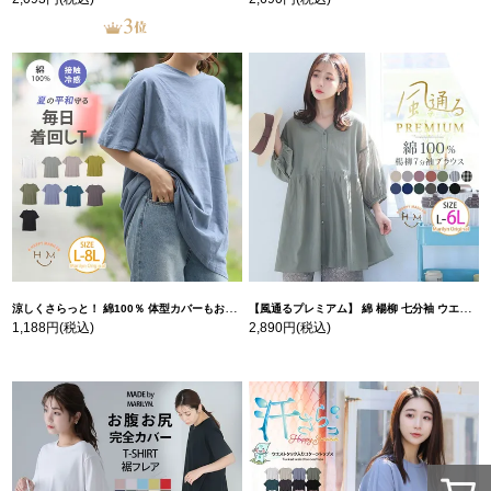
涼しくさらっと！ 綿100％ 体型カバーもお洒落も叶える 風合いコットン ゆるシルエット ドルマン | 大きいサイズの通販ならハッピーマリリン
【風通るプレミアム】 綿 楊柳 七分袖 ウエストギャザー ブラウス | 大きいサイズの通販ならハッピーマリリン
1,188円
(税込)
2,890円
(税込)