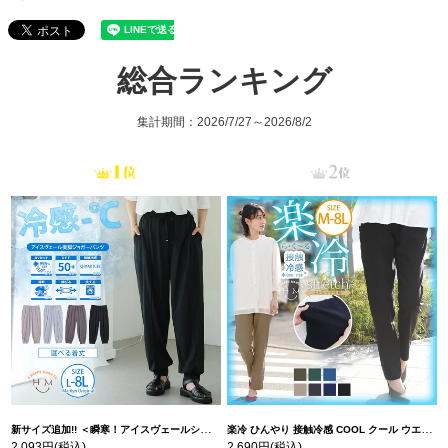
総合ランキング
集計期間：2026/7/27～2026/8/2
新サイズ追加!! ＜瞬寒！アイスヴェールシリーズ＞ 美脚 ジョガーパンツ 【ウェストゴム】 【ストレッチ】 | 大きいサイズの通販ならハッピーマリリン
楽冷 ひんやり 接触冷感 COOL クール ウエストゴム 楽ちん ストレッチ 美脚 レギパン 【ストレッチ】 | 大きいサイズの通販ならハッピーマリリン
2,093円
(税込)
2,690円
(税込)