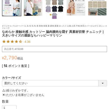
オリジナル プルオーバー LL 3L 4L 5L 6L 春 春物 春服 夏 夏物 夏服 ゆったり お腹 お尻 半袖 体系カバー ひんやり 涼しい ス
トレッチ
なめらか 接触冷感 カットソー 脇肉腰肉を隠す 異素材切替 チュニック |
大きいサイズの通販ならハッピーマリリン
4.36
商品番号
473199
2,790
¥
税込
[
51
ポイント進呈 ]
カラー
サイズ
△
残りわずかです。
✕
ただいま在庫がございません