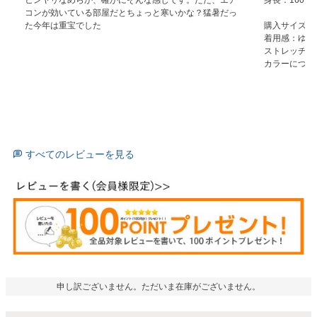
コンが効いている部屋だとちょっと寒いかな？猛暑だっ
た今年は重宝でした
購入サイズ：４
着用感：ゆっ
ストレッチ感
カラーについ
すべてのレビューを見る
申し訳ございません。ただいま在庫がございません。