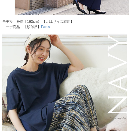
モデル 身長【163cm】 【L-LLサイズ着用】
コーデ商品…【類似品】
Pants