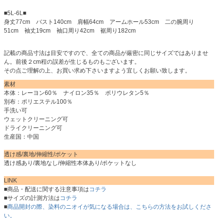
■5L-6L■
身丈77cm バスト140cm 肩幅64cm アームホール53cm 二の腕周り
51cm 袖丈19cm 袖口周り42cm 裾周り182cm
記載の商品寸法は目安ですので、全ての商品が厳密に同じサイズではありませ
ん。前後２cm程の誤差が生じるものもございます。
その点ご理解の上、お買い求め下さいますよう宜しくお願い致します。
素材
本体：レーヨン60％ ナイロン35％ ポリウレタン5％
別布：ポリエステル100％
手洗い可
ウェットクリーニング可
ドライクリーニング可
生産国：中国
透け感/裏地/伸縮性/ポケット
透け感あり/裏地なし/伸縮性本体あり/ポケットなし
LINK
■商品・配送に関する注意事項は
コチラ
■サイズの計測方法は
コチラ
■
商品開封の際、染料のニオイが気になる場合は、こちらの方法をお試しくださ
い。