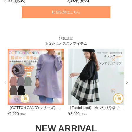
1,188円
(税込)
2,392円
(税込)
10位以降はこちら
閲覧履歴
あなたにオススメアイテム
【COTTON CANDYシリーズ】 裏起毛 ラグランチュニック | 大きいサイズの通販ならハッピーマリリン
【Pastel Leaf】 ゆったり身幅 チェックチュニック | 大きいサイズの通販ならハッピーマリリン
¥
2,000
¥
3,990
¥
（税込）
（税込）
NEW ARRIVAL