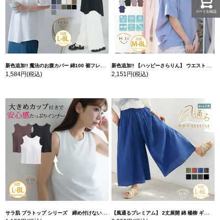
カートを確認
新色追加!! 魔法のお腹カバー 綿100 裾フレア Tシャツ | 大きいサイズの通販ならハッピーマリリン
新色追加!! 【ハッピーさらりん】 ウエストタック入り スッキリ魅せ コクーントップス | 大きいサイズの通販ならハッピーマリリン
1,584円
(税込)
2,151円
(税込)
サラ肌 ブラトップ シリーズ 締め付けない リブ タンクトップ | 大きいサイズの通販ならハッピーマリリン
【風通るプレミアム】 2丈展開 綿 楊柳 ギャザー フレア スカンツ 【ウェストゴム】 | 大きいサイズの通販ならハッピーマリリン