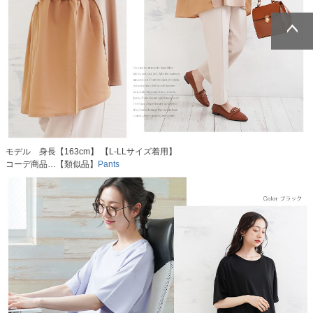
ページトッ
ページトッ
プへ
プへ
モデル 身長【163cm】 【L-LLサイズ着用】
コーデ商品…【類似品】
Pants