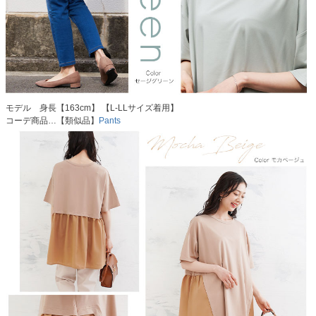
モデル 身長【163cm】 【L-LLサイズ着用】
コーデ商品…【類似品】
Pants