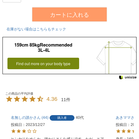
カートに入れる
在庫がない場合はこちらもチェック
159cm 85kgRecommended
3L-4L
Find out more on your body type
4.36
11
名無しの誰か
44
40代
あきママ
購入者
投稿日
2023/12/27
投稿日
2023
ヒンヤリなめらか、確かにそんな感じです。ただ、エア
身長：160
