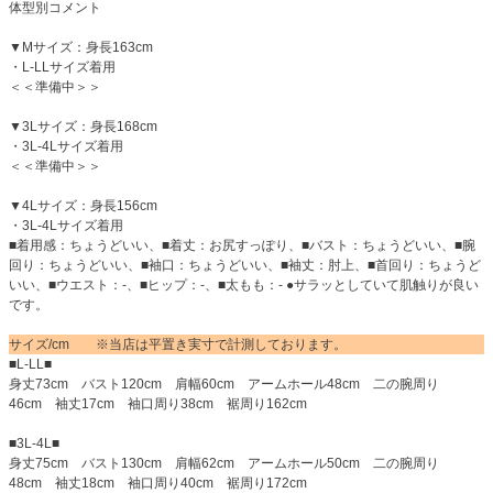
体型別コメント
▼Mサイズ：身長163cm
・L-LLサイズ着用
＜＜準備中＞＞
▼3Lサイズ：身長168cm
・3L-4Lサイズ着用
＜＜準備中＞＞
▼4Lサイズ：身長156cm
・3L-4Lサイズ着用
■着用感：ちょうどいい、■着丈：お尻すっぽり、■バスト：ちょうどいい、■腕
回り：ちょうどいい、■袖口：ちょうどいい、■袖丈：肘上、■首回り：ちょうど
いい、■ウエスト：-、■ヒップ：-、■太もも：- ●サラッとしていて肌触りが良い
です。
サイズ/cm ※当店は平置き実寸で計測しております。
■L-LL■
身丈73cm バスト120cm 肩幅60cm アームホール48cm 二の腕周り
46cm 袖丈17cm 袖口周り38cm 裾周り162cm
■3L-4L■
身丈75cm バスト130cm 肩幅62cm アームホール50cm 二の腕周り
48cm 袖丈18cm 袖口周り40cm 裾周り172cm