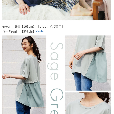
モデル 身長【163cm】 【L-LLサイズ着用】
コーデ商品…【類似品】
Pants