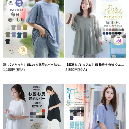
涼しくさらっと！ 綿100％ 体型カバーもお洒落も叶える 風合いコットン ゆるシルエット ドルマン | 大きいサイズの通販ならハッピーマリリン
【風通るプレミアム】 綿 楊柳 七分袖 ウエストギャザー ブラウス | 大きいサイズの通販ならハッピーマリリン
1,188円
(税込)
2,890円
(税込)