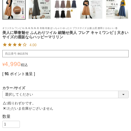
オリジナル ワンピ LL 3L 4L 5L 6L 冬 冬物 冬服 ぽっちゃり ゆったり プラスサイズ お腹 お尻 腰周り かわいい 春
美人に華奢魅せ ふんわりツイル 細魅せ美人 フレア キャミワンピ | 大きい
サイズの通販ならハッピーマリリン
4.00
商品番号
861576
4,990
¥
税込
[
91
ポイント進呈 ]
カラー
サイズ
△
残りわずかです。
✕
ただいま在庫がございません