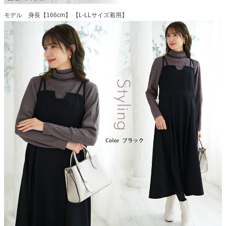
モデル 身長【166cm】 【L-LLサイズ着用】