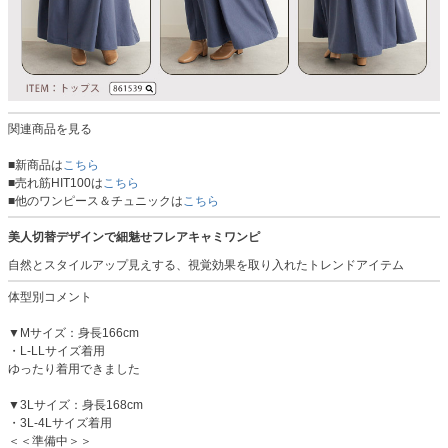
関連商品を見る
■新商品は
こちら
■売れ筋HIT100は
こちら
■他のワンピース＆チュニックは
こちら
美人切替デザインで細魅せフレアキャミワンピ
自然とスタイルアップ見えする、視覚効果を取り入れたトレンドアイテム
体型別コメント
▼Mサイズ：身長166cm
・L-LLサイズ着用
ゆったり着用できました
▼3Lサイズ：身長168cm
・3L-4Lサイズ着用
＜＜準備中＞＞