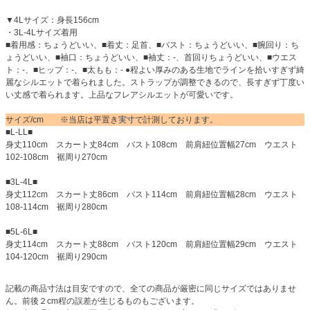
▼4Lサイズ：身長156cm
・3L-4Lサイズ着用
■着用感：ちょうどいい、■着丈：足首、■バスト：ちょうどいい、■腕回り：ち
ょうどいい、■袖口：ちょうどいい、■袖丈：-、首回りちょうどいい、■ウエス
ト：-、■ヒップ：-、■太もも：- ●程よい厚みのある生地でラインを拾いすぎず綺
麗なシルエットで着られました。ストラップが調整できるので、長すぎず丁度い
い丈感で着られます。上品なフレアシルエットが可愛いです。
サイズ/cm ※当店は平置き実寸で計測しております。
■L-LL■
身丈110cm スカート丈84cm バスト108cm 前肩紐位置幅27cm ウエスト
102-108cm 裾周り270cm
■3L-4L■
身丈112cm スカート丈86cm バスト114cm 前肩紐位置幅28cm ウエスト
108-114cm 裾周り280cm
■5L-6L■
身丈114cm スカート丈88cm バスト120cm 前肩紐位置幅29cm ウエスト
104-120cm 裾周り290cm
記載の商品寸法は目安ですので、全ての商品が厳密に同じサイズではありませ
ん。前後２cm程の誤差が生じるものもございます。