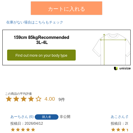
カートに入れる
在庫がない場合はこちらもチェック
159cm 85kgRecommended
3L-4L
Find out more on your body type
4.00
9
あーち
6
非公開
あこ
5
購入者
投稿日
2026/04/12
投稿日
2026