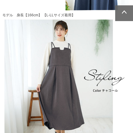
モデル 身長【166cm】 【L-LLサイズ着用】
ページトッ
ページトッ
プへ
プへ