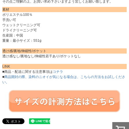
その点ご理解の上、お買い求め下さいますよう宜しくお願い致します。
素材
ポリエステル100％
手洗い可
ウェットクリーニング可
ドライクリーニング可
生産国：中国
重量：最小サイズ：551g
透け感/裏地/伸縮性/ポケット
透け感なし/裏地なし/伸縮性若干あり/ポケットなし
LINK
■商品・配送に関する注意事項は
コチラ
■
商品開封の際、染料のニオイが気になる場合は、こちらの方法をお試しくださ
い。