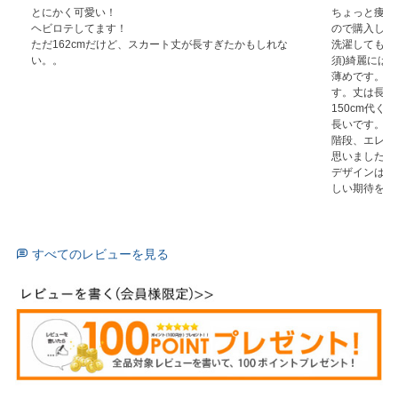
とにかく可愛い！

ちょっと痩せ
ヘビロテしてます！

ので購入しま
ただ162cmだけど、スカート丈が長すぎたかもしれな
洗濯してもほ
い。。
須)綺麗には
薄めです。ペ
す。丈は長身
150cm代
長いです。

階段、エレベ
思いました。

デザインは好
しい期待をし
すべてのレビューを見る