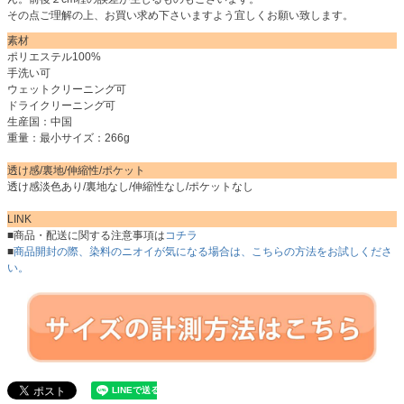
その点ご理解の上、お買い求め下さいますよう宜しくお願い致します。
素材
ポリエステル100%
手洗い可
ウェットクリーニング可
ドライクリーニング可
生産国：中国
重量：最小サイズ：266g
透け感/裏地/伸縮性/ポケット
透け感淡色あり/裏地なし/伸縮性なし/ポケットなし
LINK
■商品・配送に関する注意事項は
コチラ
■
商品開封の際、染料のニオイが気になる場合は、こちらの方法をお試しくださ
い。