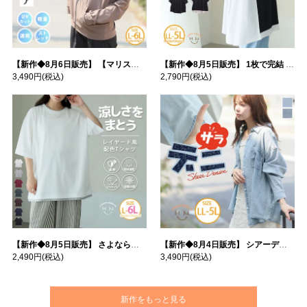
【新作◆8月6日販売】 【マリスポーツ】 運動初心者さんのための フード付き パーカー | 大きいサイズの通販ならハッピーマリリン
【新作◆8月5日販売】 1枚で完結 袖口＆バック フハク使い トップス | 大きいサイズの通販ならハッピーマリリン
3,490円
(税込)
2,790円
(税込)
【新作◆8月5日販売】 さよなら猛暑 涼しさを着る 遮熱 接触冷感 吸水・速乾 五分袖 コンフォートメッシュ 配色レイヤード 風ゆる Tシャツ | 大きいサイズの通販ならハッピーマリリン
【新作◆8月4日販売】 シアーデニムで お洒落に肌隠し | 大きいサイズの通販ならハッピーマリリン
2,490円
(税込)
3,490円
(税込)
新作をもっと見る