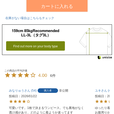
カートに入れる
在庫がない場合はこちらもチェック
159cm 85kgRecommended
LL-3L（タグ3L）
Find out more on your body type
4.00
6
みなりゅう
54
非公開
ユキ
42
購入者
投稿日
2026/01/22
投稿日
2025
可愛いです。1枚で決まるワンピース。でも裏地がなく
ゆったり着た
透け感があり、どのように着ようか迷ってます
お腹周りから