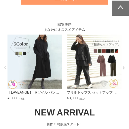
ページトッ
ページトッ
プへ
プへ
閲覧履歴
あなたにオススメアイテム
【LAVEANGE】TRツイル バンドカラー シャツワンピース | 大きいサイズの通販ならハッピーマリリン
フリルトップス セットアップ | 大きいサイズの通販ならハッピーマリリン
¥
3,000
¥
3,000
¥
（税込）
（税込）
NEW ARRIVAL
新作
15時販売スタート！