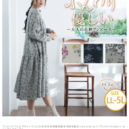
ワンピース ワンピ デザインワンピ LL 3L 4L 5L 秋 秋物 秋服 冬 冬物 冬服 ぽっちゃり ゆったり プラスサイズ かわいい カ