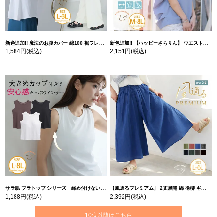
新色追加!! 魔法のお腹カバー 綿100 裾フレア Tシャツ | 大きいサイズの通販ならハッピーマリリン
新色追加!! 【ハッピーさらりん】 ウエストタック入り スッキリ魅せ コクーントップス | 大きいサイズの通販ならハッピーマリリン
1,584円
(税込)
2,151円
(税込)
サラ肌 ブラトップ シリーズ 締め付けない リブ タンクトップ | 大きいサイズの通販ならハッピーマリリン
【風通るプレミアム】 2丈展開 綿 楊柳 ギャザー フレア スカンツ 【ウェストゴム】 | 大きいサイズの通販ならハッピーマリリン
1,188円
(税込)
2,392円
(税込)
10位以降はこちら