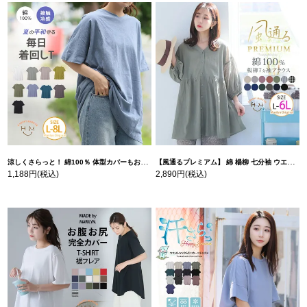
涼しくさらっと！ 綿100％ 体型カバーもお洒落も叶える 風合いコットン ゆるシルエット ドルマン | 大きいサイズの通販ならハッピーマリリン
【風通るプレミアム】 綿 楊柳 七分袖 ウエストギャザー ブラウス | 大きいサイズの通販ならハッピーマリリン
1,188円
(税込)
2,890円
(税込)