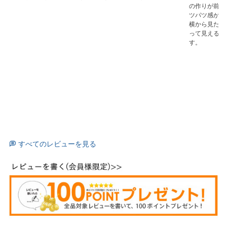
の作りが前屈
ツパツ感があ
横から見たシ
って見えるの
す。
すべてのレビューを見る