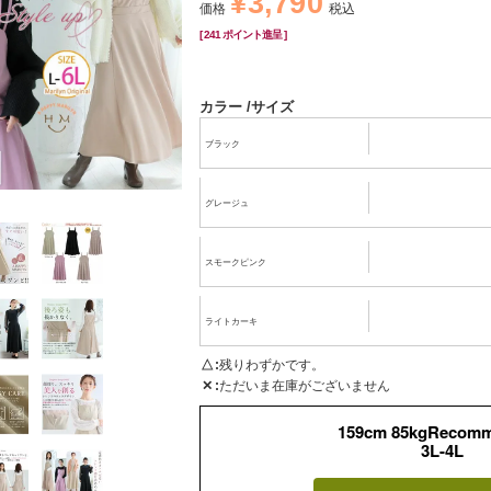
¥
3,790
価格
税込
[
241
ポイント進呈 ]
カラー
サイズ
ブラック
グレージュ
スモークピンク
ライトカーキ
△
残りわずかです。
✕
ただいま在庫がございません
159cm 85kgRecom
3L-4L