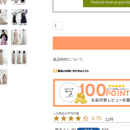
Find out more on your b
返品特約について
3.75
12
匿名
5
30代