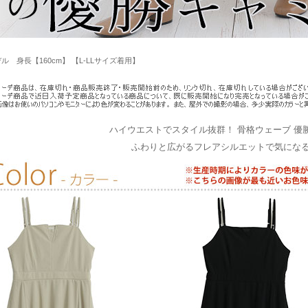
ル 身長【160cm】 【L-LLサイズ着用】
ハイウエストでスタイル抜群！ 骨格ウェーブ 優
ふわりと広がるフレアシルエットで気にな