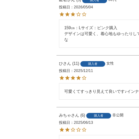
購入者
投稿日
2026/05/04
159㎝：Lサイズ：ピンク購入

デザインは可愛く、着心地もゆったりし
な
ひ
11
女性
購入者
投稿日
2025/12/11
可愛くてすっきり見えて良いです♪イン
みちゃ
6
非公開
購入者
投稿日
2025/06/13