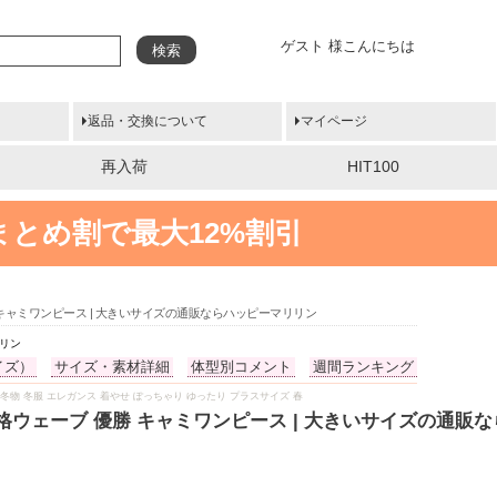
ゲスト 様こんにちは
検索
返品・交換について
マイページ
再入荷
HIT100
まとめ割で最大12%割引
キャミワンピース | 大きいサイズの通販ならハッピーマリリン
リリン
イズ）
サイズ・素材詳細
体型別コメント
週間ランキング
秋服 冬 冬物 冬服 エレガンス 着やせ ぽっちゃり ゆったり プラスサイズ 春
格ウェーブ 優勝 キャミワンピース | 大きいサイズの通販