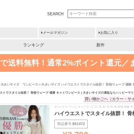
SEARCH
メールマガジン
お気に入り
ランキング
新作
円以上で送料無料！
通常2%ポイント還元／
大きいサイズ ワンピース
大きいサイズ ハイウエストでスタイル抜群！ 骨格ウェーブ 優勝 
ストでスタイル抜群！ 骨格ウェーブ 優勝 キャミワンピース | 大きいサイズの通販ならハッピーマ
買い物かごへ（カラー・サ
オリジナル ワンピ キャミワンピ LL 3L 4L 5L 6L 秋 秋物 
ハイウエストでスタイル抜群！ 骨
商品番号
861472