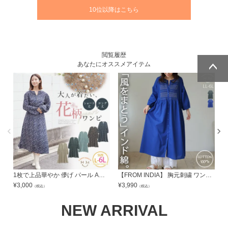
10位以降はこちら
閲覧履歴
あなたにオススメアイテム
ページトッ
ページトッ
プへ
プへ
1枚で上品華やか 儚げ パール Aラインワンピース | 大きいサイズの通販ならハッピーマリリン
【FROM INDIA】 胸元刺繍 ワンピース | 大きいサイズの通販ならハッピーマリリン
¥
3,000
¥
3,990
¥
（税込）
（税込）
NEW ARRIVAL