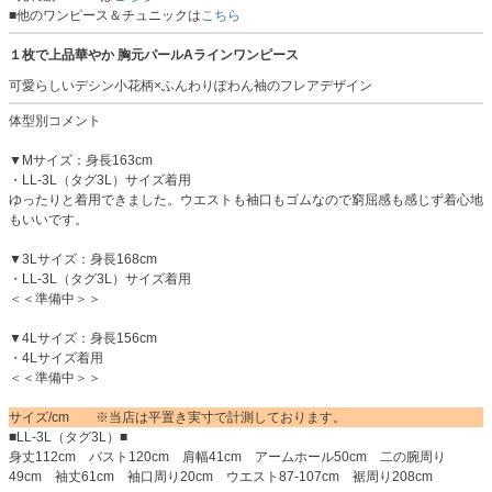
■他のワンピース＆チュニックは
こちら
１枚で上品華やか 胸元パールAラインワンピース
可愛らしいデシン小花柄×ふんわりぽわん袖のフレアデザイン
体型別コメント
▼Mサイズ：身長163cm
・LL-3L（タグ3L）サイズ着用
ゆったりと着用できました。ウエストも袖口もゴムなので窮屈感も感じず着心地
もいいです。
▼3Lサイズ：身長168cm
・LL-3L（タグ3L）サイズ着用
＜＜準備中＞＞
▼4Lサイズ：身長156cm
・4Lサイズ着用
＜＜準備中＞＞
サイズ/cm ※当店は平置き実寸で計測しております。
■LL-3L（タグ3L）■
身丈112cm バスト120cm 肩幅41cm アームホール50cm 二の腕周り
49cm 袖丈61cm 袖口周り20cm ウエスト87-107cm 裾周り208cm