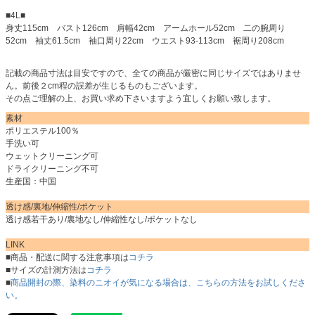
■4L■
身丈115cm バスト126cm 肩幅42cm アームホール52cm 二の腕周り
52cm 袖丈61.5cm 袖口周り22cm ウエスト93-113cm 裾周り208cm
記載の商品寸法は目安ですので、全ての商品が厳密に同じサイズではありませ
ん。前後２cm程の誤差が生じるものもございます。
その点ご理解の上、お買い求め下さいますよう宜しくお願い致します。
素材
ポリエステル100％
手洗い可
ウェットクリーニング可
ドライクリーニング不可
生産国：中国
透け感/裏地/伸縮性/ポケット
透け感若干あり/裏地なし/伸縮性なし/ポケットなし
LINK
■商品・配送に関する注意事項は
コチラ
■サイズの計測方法は
コチラ
■
商品開封の際、染料のニオイが気になる場合は、こちらの方法をお試しくださ
い。