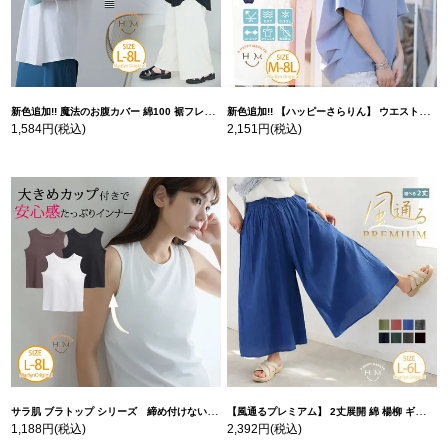
新色追加!! 魔法のお腹カバー 綿100 裾フレア Tシャツ | 大きいサイズの通販ならハッピーマリリン
新色追加!! 【ハッピーさらりん】 ウエストタック入り スッキリ魅せ コクーントップス | 大きいサイズの通販ならハッピーマリリン
1,584円
(税込)
2,151円
(税込)
サラ肌 ブラトップ シリーズ 締め付けない リブ タンクトップ | 大きいサイズの通販ならハッピーマリリン
【風通るプレミアム】 2丈展開 綿 楊柳 ギャザー フレア スカンツ 【ウェストゴム】 | 大きいサイズの通販ならハッピーマリリン
1,188円
(税込)
2,392円
(税込)