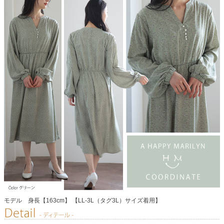
モデル 身長【163cm】 【LL-3L（タグ3L）サイズ着用】