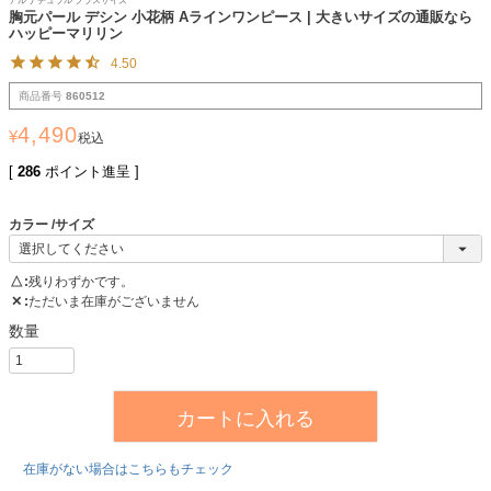
アル ナチュラル プラスサイズ
胸元パール デシン 小花柄 Aラインワンピース | 大きいサイズの通販なら
ハッピーマリリン
4.50
商品番号
860512
4,490
¥
税込
[
286
ポイント進呈 ]
カラー
サイズ
△
残りわずかです。
✕
ただいま在庫がございません
カートに入れる
在庫がない場合はこちらもチェック