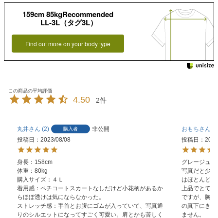
159cm 85kgRecommended
LL-3L（タグ3L）
Find out more on your body type
4.50
2
丸井
2
非公開
おもち
1
購入者
投稿日
2023/08/08
投稿日
2023
身長：158cm

グレージュを
体重：80kg

写真だと少し
購入サイズ：４Ｌ

はほとんどグ
着用感：ペチコートスカートなしだけど小花柄があるか
上品でとても
らほぼ透けは気にならなかった。

ですが、胸に
ストレッチ感：手首とお腹にゴムが入っていて、写真通
の真下にきて
りのシルエットになってすごく可愛い。肩とかも苦しく
ません。