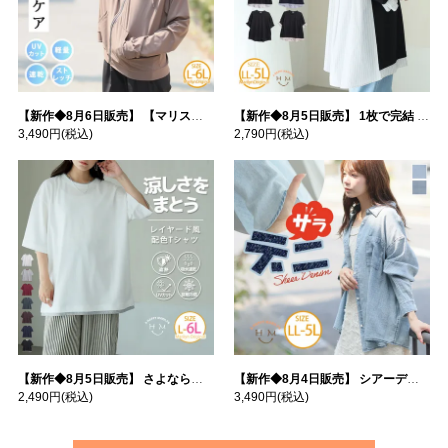
【新作◆8月6日販売】 【マリスポーツ】 運動初心者さんのための フード付き パーカー | 大きいサイズの通販ならハッピーマリリン
【新作◆8月5日販売】 1枚で完結 袖口＆バック フハク使い トップス | 大きいサイズの通販ならハッピーマリリン
3,490円
(税込)
2,790円
(税込)
【新作◆8月5日販売】 さよなら猛暑 涼しさを着る 遮熱 接触冷感 吸水・速乾 五分袖 コンフォートメッシュ 配色レイヤード 風ゆる Tシャツ | 大きいサイズの通販ならハッピーマリリン
【新作◆8月4日販売】 シアーデニムで お洒落に肌隠し | 大きいサイズの通販ならハッピーマリリン
2,490円
(税込)
3,490円
(税込)