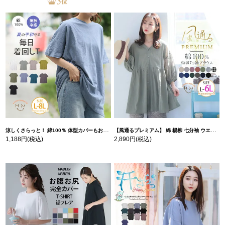
涼しくさらっと！ 綿100％ 体型カバーもお洒落も叶える 風合いコットン ゆるシルエット ドルマン | 大きいサイズの通販ならハッピーマリリン
【風通るプレミアム】 綿 楊柳 七分袖 ウエストギャザー ブラウス | 大きいサイズの通販ならハッピーマリリン
1,188円
(税込)
2,890円
(税込)