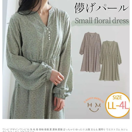
ワンピ デザインワンピ LL 3L 4L 春 春物 春服 夏 夏物 夏服 ぽっちゃり ゆったり お腹 太もも 腰周り ウエストゴム カジュ