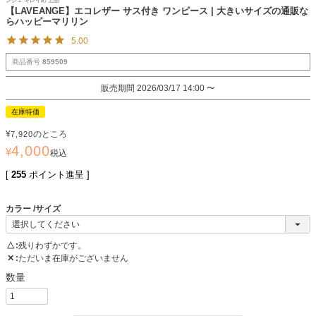
ンジェ キレイめ 上品
【LAVEANGE】エコレザー サス付き ワンピース | 大きいサイズの通販な
らハッピーマリリン
5.00
商品番号
859509
販売期間
2026/03/17 14:00
〜
在庫特価
¥
のところ
7,920
4,000
¥
税込
[
255
ポイント進呈 ]
カラー
サイズ
△
残りわずかです。
✕
ただいま在庫がございません