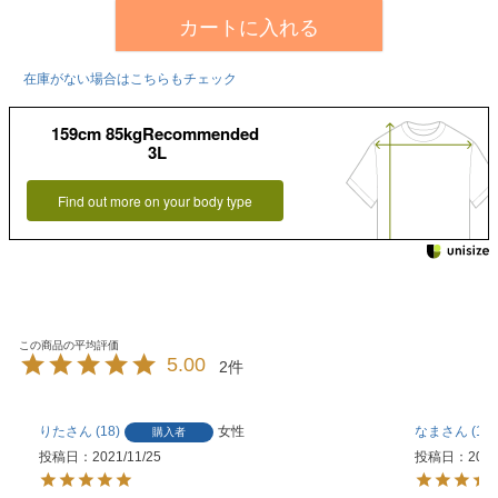
カートに入れる
在庫がない場合はこちらもチェック
159cm 85kgRecommended
3L
Find out more on your body type
5.00
2
りた
18
女性
なま
13
購入者
投稿日
2021/11/25
投稿日
2021