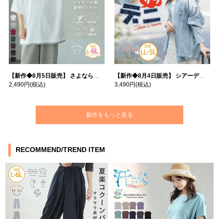
【新作◆8月5日販売】 さよなら猛暑 涼しさを着る 遮熱 接触冷感 吸水・速乾 五分袖 コンフォートメッシュ 配色レイヤード 風ゆる Tシャツ | 大きいサイズの通販ならハッピーマリリン
【新作◆8月4日販売】 シアーデニムで お洒落に肌隠し | 大きいサイズの通販ならハッピーマリリン
2,490円
(税込)
3,490円
(税込)
新作をもっと見る
RECOMMEND/TREND ITEM