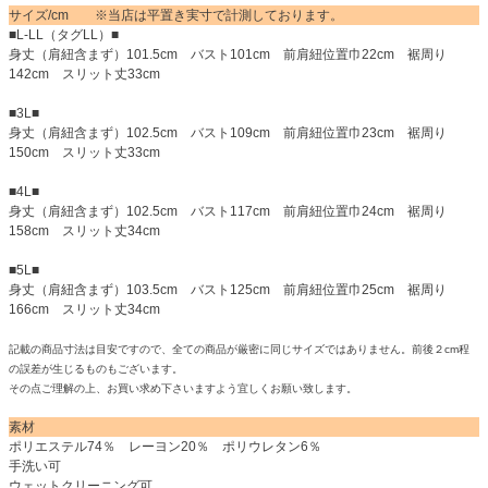
サイズ/cm ※当店は平置き実寸で計測しております。
■L-LL（タグLL）■
身丈（肩紐含まず）101.5cm バスト101cm 前肩紐位置巾22cm 裾周り
142cm スリット丈33cm
■3L■
身丈（肩紐含まず）102.5cm バスト109cm 前肩紐位置巾23cm 裾周り
150cm スリット丈33cm
■4L■
身丈（肩紐含まず）102.5cm バスト117cm 前肩紐位置巾24cm 裾周り
158cm スリット丈34cm
■5L■
身丈（肩紐含まず）103.5cm バスト125cm 前肩紐位置巾25cm 裾周り
166cm スリット丈34cm
記載の商品寸法は目安ですので、全ての商品が厳密に同じサイズではありません。前後２cm程
の誤差が生じるものもございます。
その点ご理解の上、お買い求め下さいますよう宜しくお願い致します。
素材
ポリエステル74％ レーヨン20％ ポリウレタン6％
手洗い可
ウェットクリーニング可