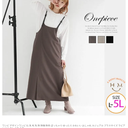
ワンピ デザインワンピ LL 3L 4L 5L 秋 秋物 秋冬 ぽっちゃり ゆったり かわいい おしゃれ カジュアル プラスサイズ ラビア