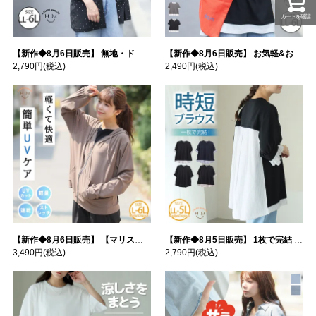
カートを確認
【新作◆8月6日販売】 無地・ドット柄から選べる 忍ばせ 活躍 シアー カーデ | 大きいサイズの通販ならハッピーマリリン
【新作◆8月6日販売】 お気軽&お手軽 選べるデザイン 接触冷感 レイヤード風 コットン トップス | 大きいサイズの通販ならハッピーマリリン
2,790円
(税込)
2,490円
(税込)
【新作◆8月6日販売】 【マリスポーツ】 運動初心者さんのための フード付き パーカー | 大きいサイズの通販ならハッピーマリリン
【新作◆8月5日販売】 1枚で完結 袖口＆バック フハク使い トップス | 大きいサイズの通販ならハッピーマリリン
3,490円
(税込)
2,790円
(税込)