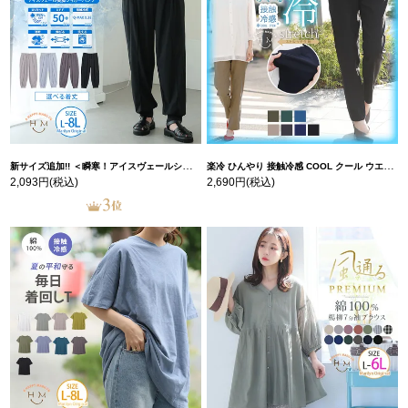
新サイズ追加!! ＜瞬寒！アイスヴェールシリーズ＞ 美脚 ジョガーパンツ 【ウェストゴム】 【ストレッチ】 | 大きいサイズの通販ならハッピーマリリン
楽冷 ひんやり 接触冷感 COOL クール ウエストゴム 楽ちん ストレッチ 美脚 レギパン 【ストレッチ】 | 大きいサイズの通販ならハッピーマリリン
2,093円
(税込)
2,690円
(税込)