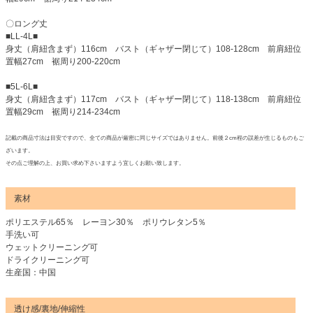
〇ロング丈
■LL-4L■
身丈（肩紐含まず）116cm バスト（ギャザー閉じて）108-128cm 前肩紐位
置幅27cm 裾周り200-220cm
■5L-6L■
身丈（肩紐含まず）117cm バスト（ギャザー閉じて）118-138cm 前肩紐位
置幅29cm 裾周り214-234cm
記載の商品寸法は目安ですので、全ての商品が厳密に同じサイズではありません。前後２cm程の誤差が生じるものもご
ざいます。
その点ご理解の上、お買い求め下さいますよう宜しくお願い致します。
素材
ポリエステル65％ レーヨン30％ ポリウレタン5％
手洗い可
ウェットクリーニング可
ドライクリーニング可
生産国：中国
透け感/裏地/伸縮性