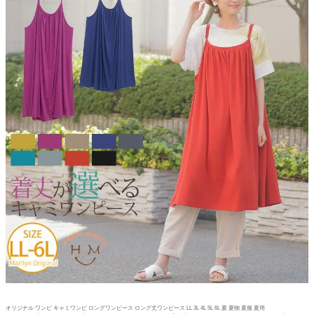
オリジナル ワンピ キャミワンピ ロングワンピース ロング丈ワンピース LL 3L 4L 5L 6L 夏 夏物 夏服 夏用