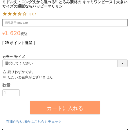
ミドル丈・ロング丈から選べる!! とろみ素材の キャミワンピース | 大きい
サイズの通販ならハッピーマリリン
3.67
商品番号
857920
1,620
¥
税込
[
29
ポイント進呈 ]
カラー
サイズ
△
残りわずかです。
✕
ただいま在庫がございません
カートに入れる
在庫がない場合はこちらもチェック