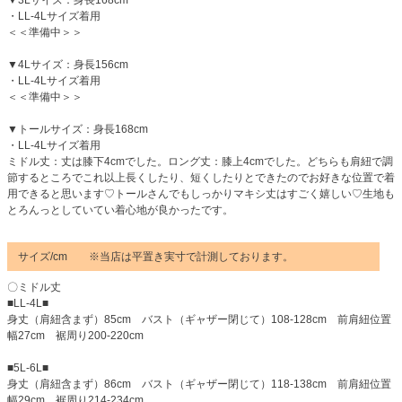
▼3Lサイズ：身長168cm
・LL-4Lサイズ着用
＜＜準備中＞＞
▼4Lサイズ：身長156cm
・LL-4Lサイズ着用
＜＜準備中＞＞
▼トールサイズ：身長168cm
・LL-4Lサイズ着用
ミドル丈：丈は膝下4cmでした。ロング丈：膝上4cmでした。どちらも肩紐で調
節するところでこれ以上長くしたり、短くしたりとできたのでお好きな位置で着
用できると思います♡トールさんでもしっかりマキシ丈はすごく嬉しい♡生地も
とろんっとしていてい着心地が良かったです。
サイズ/cm ※当店は平置き実寸で計測しております。
〇ミドル丈
■LL-4L■
身丈（肩紐含まず）85cm バスト（ギャザー閉じて）108-128cm 前肩紐位置
幅27cm 裾周り200-220cm
■5L-6L■
身丈（肩紐含まず）86cm バスト（ギャザー閉じて）118-138cm 前肩紐位置
幅29cm 裾周り214-234cm