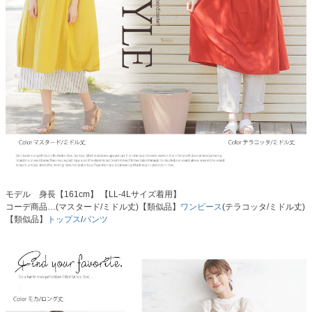
モデル 身長【161cm】 【LL-4Lサイズ着用】
コーデ商品…(マスタード/ミドル丈)【類似品】
ワンピース
(テラコッタ/ミドル丈)
【類似品】
トップス
/
パンツ