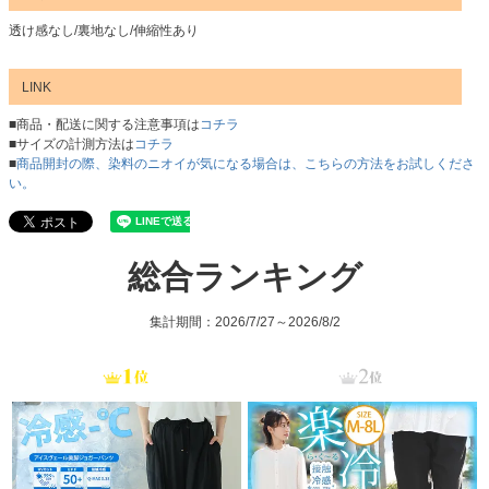
透け感なし/裏地なし/伸縮性あり
LINK
■商品・配送に関する注意事項は
コチラ
■サイズの計測方法は
コチラ
■
商品開封の際、染料のニオイが気になる場合は、こちらの方法をお試しくださ
い。
総合ランキング
集計期間：2026/7/27～2026/8/2