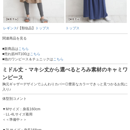
レギンス
/【類似品】
トップス
トップス
関連商品を見る
■新商品は
こちら
■売れ筋HIT100は
こちら
■他のワンピース＆チュニックは
こちら
ミドル丈・マキシ丈から選べるとろみ素材のキャミワ
ンピース
胸元ギャザーデザインでふんわりカバー◎豊富なカラーできっと見つかるお気に
入り♪
体型別コメント
▼Mサイズ：身長160cm
・LL-4Lサイズ着用
＜＜準備中＞＞