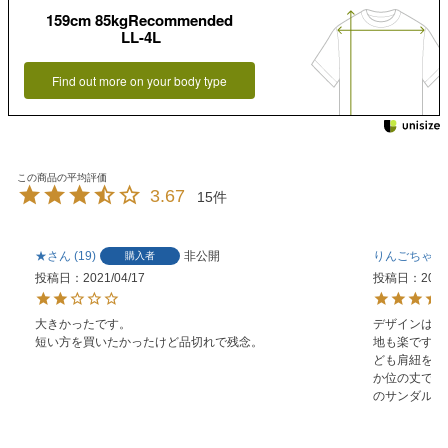
159cm 85kgRecommended
LL-4L
Find out more on your body type
3.67
15
★
19
非公開
りんごちゃん
購入者
投稿日
2021/04/17
投稿日
2020
大きかったです。

デザインは凄
短い方を買いたかったけど品切れで残念。
地も楽です。
ども肩紐を一
か位の丈でこ
のサンダルで