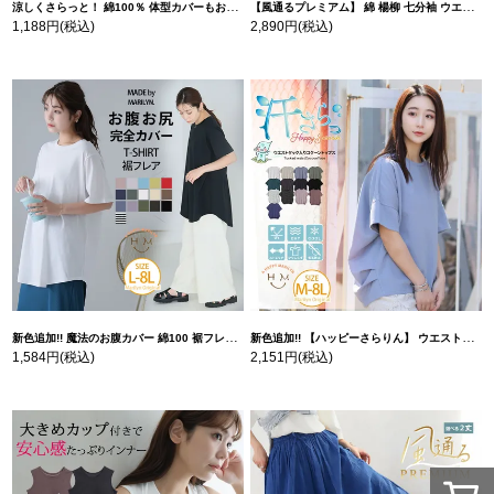
涼しくさらっと！ 綿100％ 体型カバーもお洒落も叶える 風合いコットン ゆるシルエット ドルマン | 大きいサイズの通販ならハッピーマリリン
【風通るプレミアム】 綿 楊柳 七分袖 ウエストギャザー ブラウス | 大きいサイズの通販ならハッピーマリリン
1,188円
(税込)
2,890円
(税込)
新色追加!! 魔法のお腹カバー 綿100 裾フレア Tシャツ | 大きいサイズの通販ならハッピーマリリン
新色追加!! 【ハッピーさらりん】 ウエストタック入り スッキリ魅せ コクーントップス | 大きいサイズの通販ならハッピーマリリン
1,584円
(税込)
2,151円
(税込)