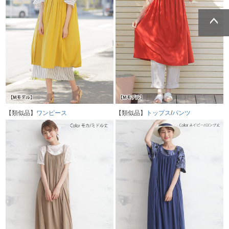
ページトッ
ページトッ
プへ
プへ
【類似品】
ワンピース
【類似品】
トップス
/
パンツ