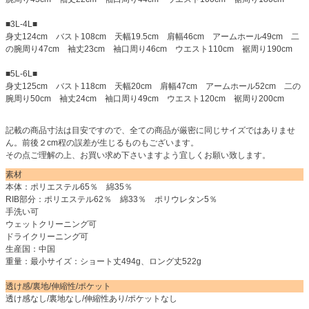
■3L-4L■
身丈124cm バスト108cm 天幅19.5cm 肩幅46cm アームホール49cm 二
の腕周り47cm 袖丈23cm 袖口周り46cm ウエスト110cm 裾周り190cm
■5L-6L■
身丈125cm バスト118cm 天幅20cm 肩幅47cm アームホール52cm 二の
腕周り50cm 袖丈24cm 袖口周り49cm ウエスト120cm 裾周り200cm
記載の商品寸法は目安ですので、全ての商品が厳密に同じサイズではありませ
ん。前後２cm程の誤差が生じるものもございます。
その点ご理解の上、お買い求め下さいますよう宜しくお願い致します。
素材
本体：ポリエステル65％ 綿35％
RIB部分：ポリエステル62％ 綿33％ ポリウレタン5％
手洗い可
ウェットクリーニング可
ドライクリーニング可
生産国：中国
重量：最小サイズ：ショート丈494g、ロング丈522g
透け感/裏地/伸縮性/ポケット
透け感なし/裏地なし/伸縮性あり/ポケットなし