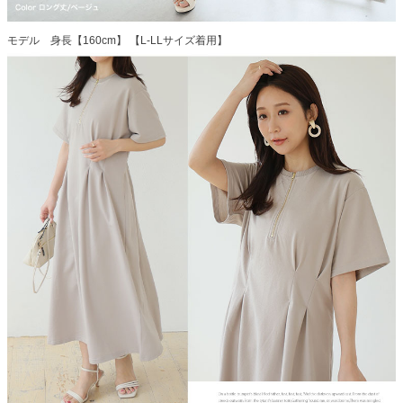
モデル 身長【160cm】 【L-LLサイズ着用】