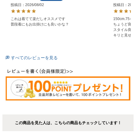
投稿日
2026/08/02
投稿日
2026
これは着てて楽だしオススメです

150cm.75
普段着にもお出掛けにも良いかな？
ちょうど良い
スタイル良く
キリと見せて
すべてのレビューを見る
この商品を見た人は、こちらの商品もチェックしています！