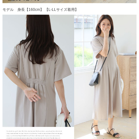
モデル 身長【160cm】 【L-LLサイズ着用】