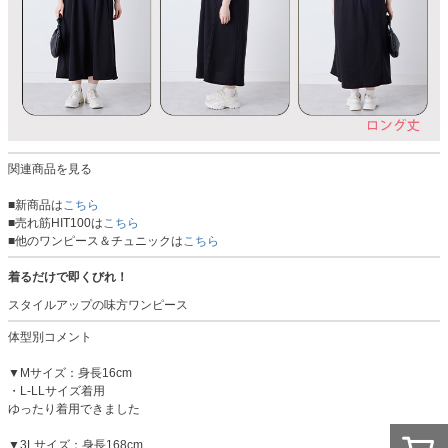
関連商品を見る
■新商品は
こちら
■売れ筋HIT100は
こちら
■他のワンピース＆チュニックは
こちら
着るだけで即くびれ！
スタイルアップの味方ワンピース
体型別コメント
▼Mサイズ：身長16cm
・L-LLサイズ着用
ゆったり着用できました
▼3Lサイズ：身長168cm