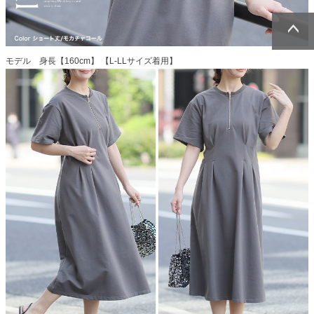
ページトッ
ページトッ
モデル 身長【160cm】 【L-LLサイズ着用】
プへ
プへ