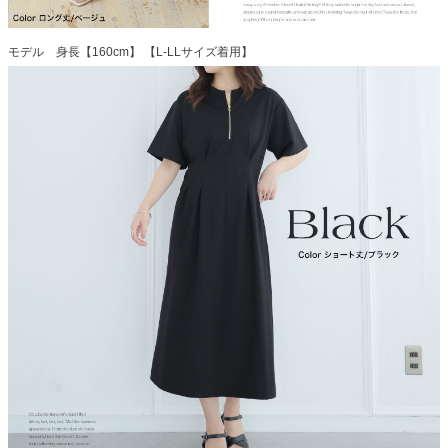
モデル 身長【160cm】 【L-LLサイズ着用】