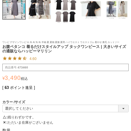
ワンピ デザインワンピ LL 3L 4L 5L 6L 半袖 夏 夏物 夏服 夏用 ハイウエスト ウエストゴム 着やせ 裏毛 カットソー
お腹ペタンコ 着るだけスタイルアップ タックワンピース | 大きいサイズ
の通販ならハッピーマリリン
4.60
商品番号
473460
3,490
¥
税込
[
63
ポイント進呈 ]
カラー
サイズ
△
残りわずかです。
✕
ただいま在庫がございません