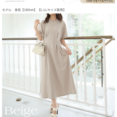
モデル 身長【160cm】 【L-LLサイズ着用】