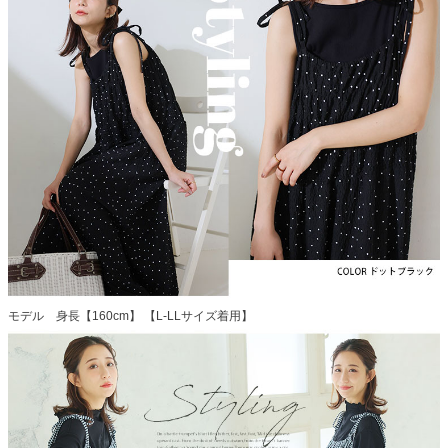
モデル 身長【160cm】 【L-LLサイズ着用】