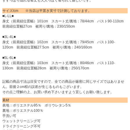
ずすっぽり隠れる着丈も大人っぽく着られて嬉しいです。
サイズ/cm ※当店は平置き実寸で計測しております。
■L-LL■
身丈（前肩紐位置幅）101cm スカート丈/裏地：78/44cm バスト90-110cm
前肩紐位置幅27cm 裾周り/裏地：230/150cm
■3L-4L■
身丈（前肩紐位置幅）102cm スカート丈/裏地：79/45cm バスト100-
120cm 前肩紐位置幅27.5cm 裾周り/裏地：240/160cm
■5L-6L■
身丈（前肩紐位置幅）103cm スカート丈/裏地：80/46cm バスト110-
130cm 前肩紐位置幅28cm 裾周り/裏地：250/170cm
記載の商品寸法は目安ですので、全ての商品が厳密に同じサイズではありませ
ん。前後２cm程の誤差が生じるものもございます。
その点ご理解の上、お買い求め下さいますよう宜しくお願い致します。
素材
表地：ポリエステル95％ ポリウレタン5％
裏地：ポリエステル100％
手洗い可
ウェットクリーニング可
ドライクリーニング不可