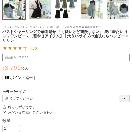
オリジナル ワンピ キャミワンピ ストレッチ 涼しい 肩リボン LL 3L 4L 5L 6L 夏 夏物 夏服 夏用
バストシャーリングで華奢魅せ 「可愛いけど我慢しない」 夏に着たい キ
ャミワンピース【着やせアイテム】 | 大きいサイズの通販ならハッピーマ
リリン
4.16
商品番号
473302
3,790
¥
税込
[
69
ポイント進呈 ]
カラー
サイズ
△
残りわずかです。
✕
ただいま在庫がございません