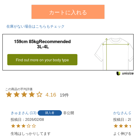
カートに入れる
在庫がない場合はこちらもチェック
159cm 85kgRecommended
3L-4L
Find out more on your body type
4.16
19
きゅま
13
非公開
かな
2
購入者
投稿日
2026/02/08
投稿日
2025
生地はしっかりしてます

よく伸びるし