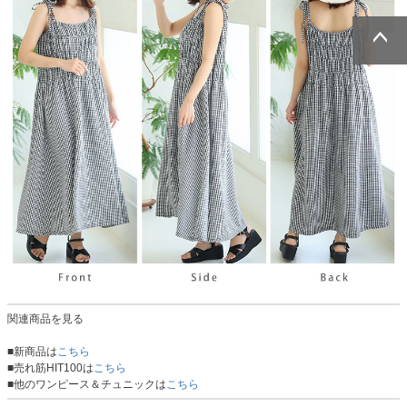
ページトッ
ページトッ
プへ
プへ
関連商品を見る
■新商品は
こちら
■売れ筋HIT100は
こちら
■他のワンピース＆チュニックは
こちら