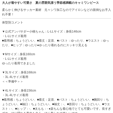
大人が着やすい可愛さ 夏の雰囲気漂う季節感満載のキャミワンピース
柔らかく伸びるサッカー素材 元々シワ加工なのでアイロンなどの面倒なお手入
れ不要！
体型別コメント
▼公式アンバサダー小桃ちゃん：L-LLサイズ：身長146cm
・L-LLサイズ着用
■着用感：ちょうどいい、■着丈：足首、■バスト：ゆったり、■ウエスト：ゆっ
たり、■ヒップ：ゆったり●ゆったり着れるのにスッキリ見える
▼Mサイズ：身長160cm
・L-LLサイズ着用
ゆったり着用できました
▼3Lサイズ：身長168cm
・3L-4Lサイズ着用
＜＜準備中＞＞
▼4Lサイズ：身長156cm
・3L-4Lサイズ着用
■着用感：ちょうどいい、■着丈：足首、■バスト：ちょうどいい、■腕回り：ち
ょうどいい、■袖口：ちょうどいい、■袖丈：-、■首回り：ちょうどいい、■ウエ
スト：-、■ヒップ：-、■太もも：- ●楽ちんな着心地でとても可愛いです。長すぎ