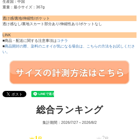
生産国：中国
重量：最小サイズ：367g
透け感/裏地/伸縮性/ポケット
透け感なし/裏地スカート部分あり/伸縮性あり/ポケットなし
LINK
■商品・配送に関する注意事項は
コチラ
■
商品開封の際、染料のニオイが気になる場合は、こちらの方法をお試しくださ
い。
総合ランキング
集計期間：2026/7/27～2026/8/2