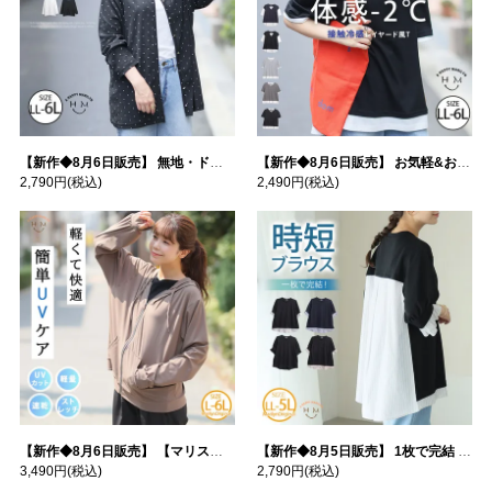
【新作◆8月6日販売】 無地・ドット柄から選べる 忍ばせ 活躍 シアー カーデ | 大きいサイズの通販ならハッピーマリリン
【新作◆8月6日販売】 お気軽&お手軽 選べるデザイン 接触冷感 レイヤード風 コットン トップス | 大きいサイズの通販ならハッピーマリリン
2,790円
(税込)
2,490円
(税込)
【新作◆8月6日販売】 【マリスポーツ】 運動初心者さんのための フード付き パーカー | 大きいサイズの通販ならハッピーマリリン
【新作◆8月5日販売】 1枚で完結 袖口＆バック フハク使い トップス | 大きいサイズの通販ならハッピーマリリン
3,490円
(税込)
2,790円
(税込)