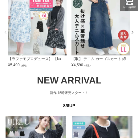
カートを確認
【ラファモプロデュース】 【kaorisuちゃん】 イレヘム プリーツスカート lafarfa | 大きいサイズの通販ならハッピーマリリン
【取】 デニム カーゴスカート 綿100% コットン100% | 大きいサイズの通販ならハッピーマリリン
¥
5,490
¥
4,590
¥
（税込）
（税込）
NEW ARRIVAL
新作
15時販売スタート！
8/6UP