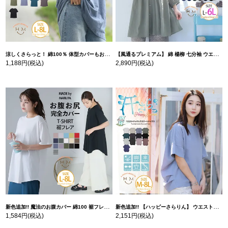
涼しくさらっと！ 綿100％ 体型カバーもお洒落も叶える 風合いコットン ゆるシルエット ドルマン | 大きいサイズの通販ならハッピーマリリン
【風通るプレミアム】 綿 楊柳 七分袖 ウエストギャザー ブラウス | 大きいサイズの通販ならハッピーマリリン
1,188円
(税込)
2,890円
(税込)
新色追加!! 魔法のお腹カバー 綿100 裾フレア Tシャツ | 大きいサイズの通販ならハッピーマリリン
新色追加!! 【ハッピーさらりん】 ウエストタック入り スッキリ魅せ コクーントップス | 大きいサイズの通販ならハッピーマリリン
1,584円
(税込)
2,151円
(税込)