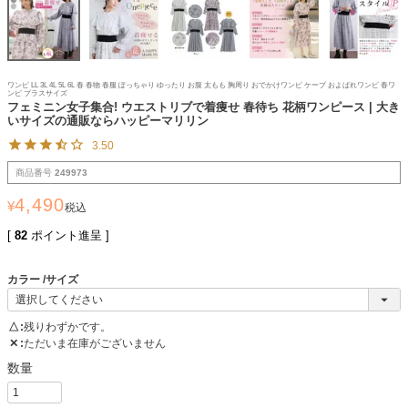
ワンピ LL 3L 4L 5L 6L 春 春物 春服 ぽっちゃり ゆったり お腹 太もも 胸周り おでかけワンピ ケープ およばれワンピ 春ワ
ンピ プラスサイズ
フェミニン女子集合! ウエストリブで着痩せ 春待ち 花柄ワンピース | 大き
いサイズの通販ならハッピーマリリン
3.50
商品番号
249973
4,490
¥
税込
[
82
ポイント進呈 ]
カラー
サイズ
△
残りわずかです。
✕
ただいま在庫がございません