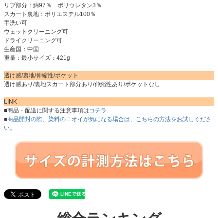
リブ部分：綿97％ ポリウレタン3％
スカート裏地：ポリエステル100％
手洗い可
ウェットクリーニング可
ドライクリーニング可
生産国：中国
重量：最小サイズ：421g
透け感/裏地/伸縮性/ポケット
透け感あり/裏地スカート部分あり/伸縮性あり/ポケットなし
LINK
■商品・配送に関する注意事項は
コチラ
■
商品開封の際、染料のニオイが気になる場合は、こちらの方法をお試しくださ
い。