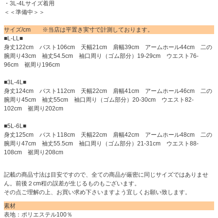
・3L-4Lサイズ着用
＜＜準備中＞＞
サイズ/cm ※当店は平置き実寸で計測しております。
■L-LL■
身丈122cm バスト106cm 天幅21cm 肩幅39cm アームホール44cm 二の
腕周り43cm 袖丈54.5cm 袖口周り（ゴム部分）19-29cm ウエスト76-
96cm 裾周り196cm
■3L-4L■
身丈124cm バスト112cm 天幅22cm 肩幅41cm アームホール46cm 二の
腕周り45cm 袖丈55cm 袖口周り（ゴム部分）20-30cm ウエスト82-
102cm 裾周り202cm
■5L-6L■
身丈125cm バスト118cm 天幅22cm 肩幅42cm アームホール48cm 二の
腕周り47cm 袖丈55.5cm 袖口周り（ゴム部分）21-31cm ウエスト88-
108cm 裾周り208cm
記載の商品寸法は目安ですので、全ての商品が厳密に同じサイズではありませ
ん。前後２cm程の誤差が生じるものもございます。
その点ご理解の上、お買い求め下さいますよう宜しくお願い致します。
素材
表地：ポリエステル100％