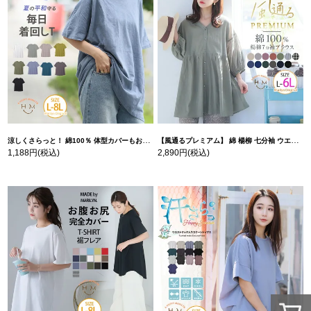
涼しくさらっと！ 綿100％ 体型カバーもお洒落も叶える 風合いコットン ゆるシルエット ドルマン | 大きいサイズの通販ならハッピーマリリン
【風通るプレミアム】 綿 楊柳 七分袖 ウエストギャザー ブラウス | 大きいサイズの通販ならハッピーマリリン
1,188円
(税込)
2,890円
(税込)