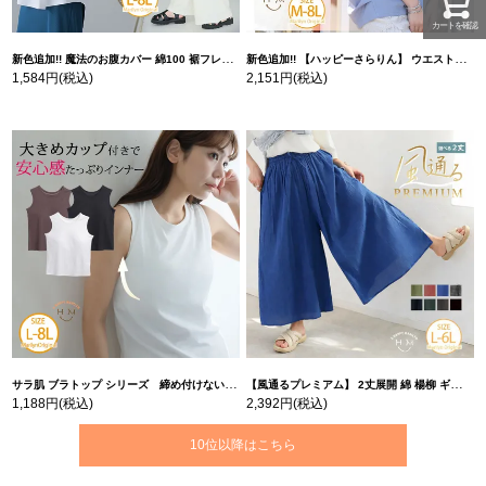
カートを確認
新色追加!! 魔法のお腹カバー 綿100 裾フレア Tシャツ | 大きいサイズの通販ならハッピーマリリン
新色追加!! 【ハッピーさらりん】 ウエストタック入り スッキリ魅せ コクーントップス | 大きいサイズの通販ならハッピーマリリン
1,584円
(税込)
2,151円
(税込)
サラ肌 ブラトップ シリーズ 締め付けない リブ タンクトップ | 大きいサイズの通販ならハッピーマリリン
【風通るプレミアム】 2丈展開 綿 楊柳 ギャザー フレア スカンツ 【ウェストゴム】 | 大きいサイズの通販ならハッピーマリリン
1,188円
(税込)
2,392円
(税込)
10位以降はこちら