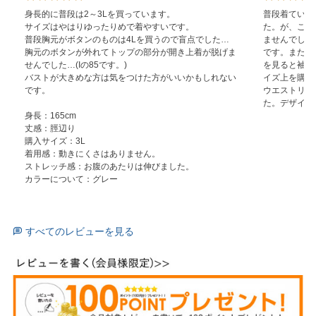
身長的に普段は2～3Lを買っています。

普段着ているサ
サイズはやはりゆったりめで着やすいです。

た。が、これ
普段胸元がボタンのものは4Lを買うので盲点でした…

ませんでした
胸元のボタンが外れてトップの部分が開き上着が脱げま
です。また袖
せんでした…(Iの85です。)

を見ると袖が
バストが大きめな方は気をつけた方がいいかもしれない
イズ上を購入
です。

ウエストリブ
身長：165cm

丈感：脛辺り

購入サイズ：3L

着用感：動きにくさはありません。

ストレッチ感：お腹のあたりは伸びました。

カラーについて：グレー
すべてのレビューを見る