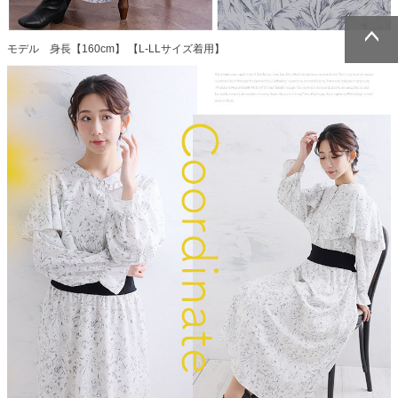
モデル 身長【160cm】 【L-LLサイズ着用】
ページトッ
ページトッ
プへ
プへ