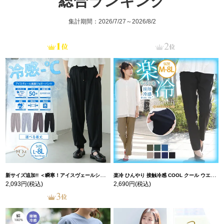
総合ランキング
集計期間：2026/7/27～2026/8/2
新サイズ追加!! ＜瞬寒！アイスヴェールシリーズ＞ 美脚 ジョガーパンツ 【ウェストゴム】 【ストレッチ】 | 大きいサイズの通販ならハッピーマリリン
楽冷 ひんやり 接触冷感 COOL クール ウエストゴム 楽ちん ストレッチ 美脚 レギパン 【ストレッチ】 | 大きいサイズの通販ならハッピーマリリン
2,093円
(税込)
2,690円
(税込)