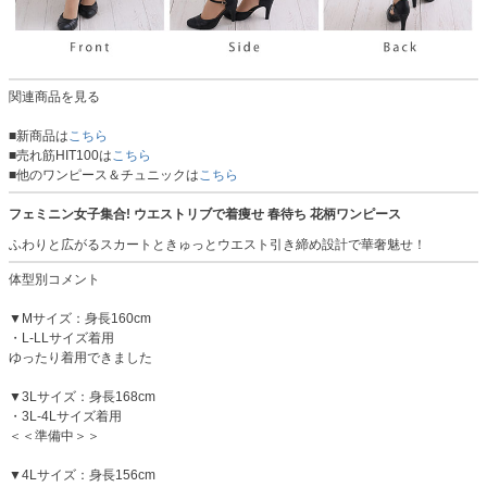
関連商品を見る
■新商品は
こちら
■売れ筋HIT100は
こちら
■他のワンピース＆チュニックは
こちら
フェミニン女子集合! ウエストリブで着痩せ 春待ち 花柄ワンピース
ふわりと広がるスカートときゅっとウエスト引き締め設計で華奢魅せ！
体型別コメント
▼Mサイズ：身長160cm
・L-LLサイズ着用
ゆったり着用できました
▼3Lサイズ：身長168cm
・3L-4Lサイズ着用
＜＜準備中＞＞
▼4Lサイズ：身長156cm