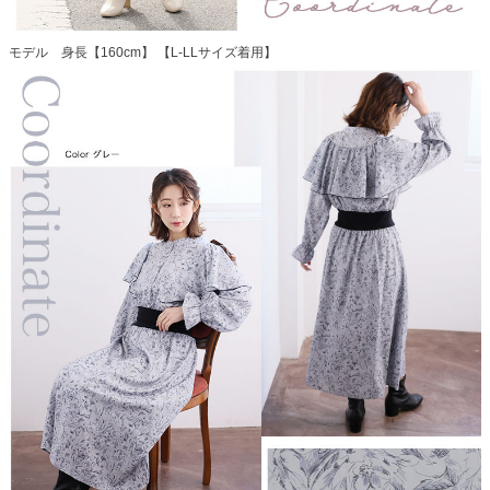
モデル 身長【160cm】 【L-LLサイズ着用】