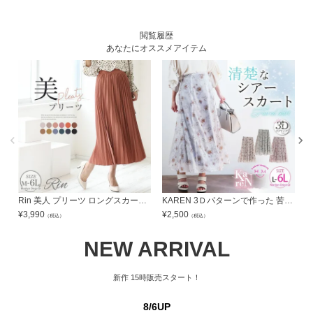
閲覧履歴
あなたにオススメアイテム
Rin 美人 プリーツ ロングスカート | 大きいサイズの通販ならハッピーマリリン
KAREN 3Ｄパターンで作った 苦手克服 オーガンジー フレアスカート | 大きいサイズの通販ならハッピーマリリン
¥
3,990
¥
2,500
¥
（税込）
（税込）
NEW ARRIVAL
新作
15時販売スタート！
8/6UP