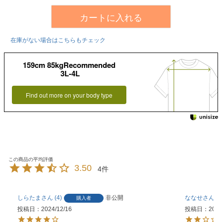
カートに入れる
在庫がない場合はこちらもチェック
159cm 85kgRecommended
3L-4L
Find out more on your body type
3.50
4
しらたま
4
非公開
ななせ
1
購入者
投稿日
2024/12/16
投稿日
2024