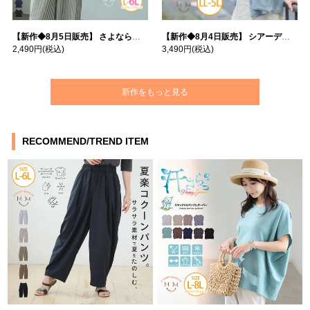
【新作◆8月5日販売】 さよなら猛暑 涼しさを着る 遮熱 接触冷感 吸水・速乾 五分袖 コンフォートメッシュ 配色レイヤード 風ゆる Tシャツ | 大きいサイズの通販ならハッピーマリリン
【新作◆8月4日販売】 シアーデニムで お洒落に肌隠し | 大きいサイズの通販ならハッピーマリリン
2,490円
(税込)
3,490円
(税込)
新作をもっと見る
RECOMMEND/TREND ITEM