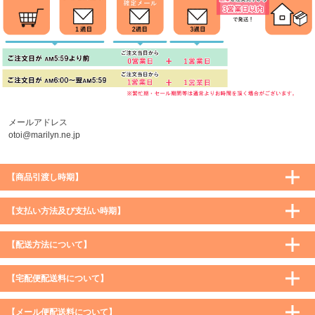
メールアドレス
otoi@marilyn.ne.jp
【商品引渡し時期】
【支払い方法及び支払い時期】
【配送方法について】
【宅配便配送料について】
購入価格 ／ 地域
通常
沖縄・離島など一部地域
【メール便配送料について】