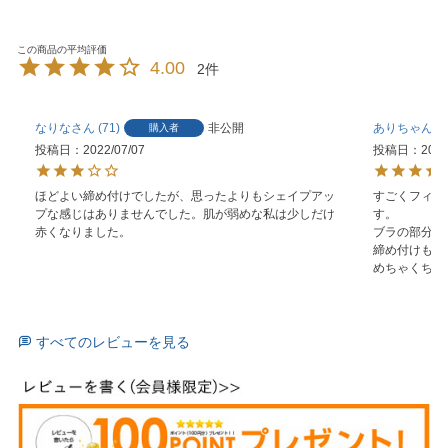
4.00
2
なりな
71
非公開
ありちゃん
購入者
投稿日
2022/07/07
投稿日
2022
ほどよい締め付けでしたが、思ったよりもシェイプアッ
すごくフィッ
プな感じはありませんでした。肌が弱めな私は少しだけ
す。

赤くなりました。
ブラの部分も
締め付けもあ
めちゃくちゃ
すべてのレビューを見る