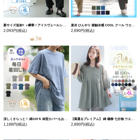
新サイズ追加!! ＜瞬寒！アイスヴェールシリーズ＞ 美脚 ジョガーパンツ 【ウェストゴム】 【ストレッチ】 | 大きいサイズの通販ならハッピーマリリン
楽冷 ひんやり 接触冷感 COOL クール ウエストゴム 楽ちん ストレッチ 美脚 レギパン 【ストレッチ】 | 大きいサイズの通販ならハッピーマリリン
2,093円
(税込)
2,690円
(税込)
涼しくさらっと！ 綿100％ 体型カバーもお洒落も叶える 風合いコットン ゆるシルエット ドルマン | 大きいサイズの通販ならハッピーマリリン
【風通るプレミアム】 綿 楊柳 七分袖 ウエストギャザー ブラウス | 大きいサイズの通販ならハッピーマリリン
1,188円
(税込)
2,890円
(税込)