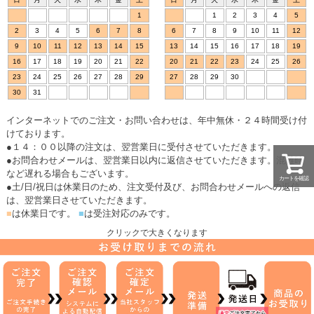
1
1
2
3
4
5
2
3
4
5
6
7
8
6
7
8
9
10
11
12
9
10
11
12
13
14
15
13
14
15
16
17
18
19
16
17
18
19
20
21
22
20
21
22
23
24
25
26
23
24
25
26
27
28
29
27
28
29
30
30
31
インターネットでのご注文・お問い合わせは、年中無休・２４時間受け付
けております。
●１４：００以降の注文は、翌営業日に受付させていただきます。
●お問合わせメールは、翌営業日以内に返信させていただきます。混雑時
など遅れる場合もございます。
カートを確認
●土/日/祝日は休業日のため、注文受付及び、お問合わせメールへの返信
は、翌営業日させていただきます。
■
は休業日です。
■
は受注対応のみです。
クリックで大きくなります