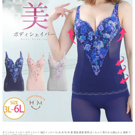
オリジナル インナー ボディスーツ 補正インナー LL 3L 4L 5L 6L 夏 夏物 夏服 夏用 ぽっちゃり 着やせ お腹おさえ 補整 ウ