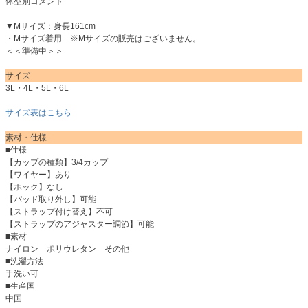
体型別コメント
▼Mサイズ：身長161cm
・Mサイズ着用 ※Mサイズの販売はございません。
＜＜準備中＞＞
サイズ
3L・4L・5L・6L
サイズ表はこちら
素材・仕様
■仕様
【カップの種類】3/4カップ
【ワイヤー】あり
【ホック】なし
【パッド取り外し】可能
【ストラップ付け替え】不可
【ストラップのアジャスター調節】可能
■素材
ナイロン ポリウレタン その他
■洗濯方法
手洗い可
■生産国
中国