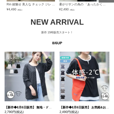
ページトッ
ページトッ
Rin 細魅せ 美人な チェック ジレ ワンピース | 大きいサイズの通販ならハッピーマリリン
暑がりサンの為の 「あったかく見せる。」 Uネック ミルリブ トップス | 大きいサイズの通販ならハッピーマリリン
プへ
プへ
¥
4,490
¥
2,490
¥
（税込）
（税込）
NEW ARRIVAL
新作
15時販売スタート！
8/6UP
【新作◆8月6日販売】 無地・ドット柄から選べる 忍ばせ 活躍 シアー カーデ | 大きいサイズの通販ならハッピーマリリン
【新作◆8月6日販売】 お気軽&お手軽 選べるデザイン 接触冷感 レイヤード風 コットン トップス | 大きいサイズの通販ならハッピーマリリン
2,790円
(税込)
2,490円
(税込)