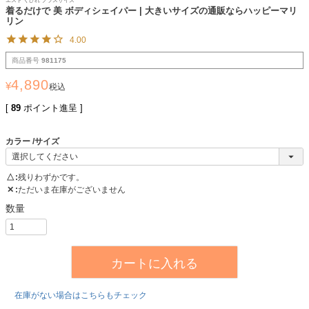
エスト くびれ プラスサイズ
着るだけで 美 ボディシェイパー | 大きいサイズの通販ならハッピーマリ
リン
4.00
商品番号
981175
4,890
¥
税込
[
89
ポイント進呈 ]
カラー
サイズ
△
残りわずかです。
✕
ただいま在庫がございません
カートに入れる
在庫がない場合はこちらもチェック