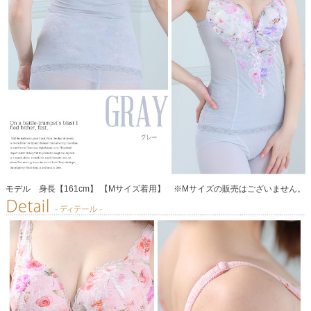
モデル 身長【161cm】 【Mサイズ着用】 ※Mサイズの販売はございません。