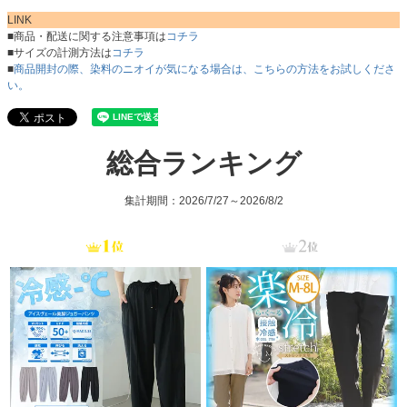
LINK
■商品・配送に関する注意事項は
コチラ
■サイズの計測方法は
コチラ
■
商品開封の際、染料のニオイが気になる場合は、こちらの方法をお試しくださ
い。
総合ランキング
集計期間：2026/7/27～2026/8/2