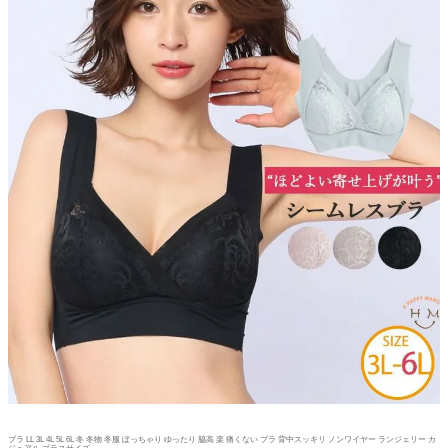
ブラ LL 3L 4L 5L 6L 冬 冬物 冬服 ぽっちゃり ゆったり 脇高 楽 痛くない ブラ 背中スッキリ ノンワイヤー ランジェリー カ