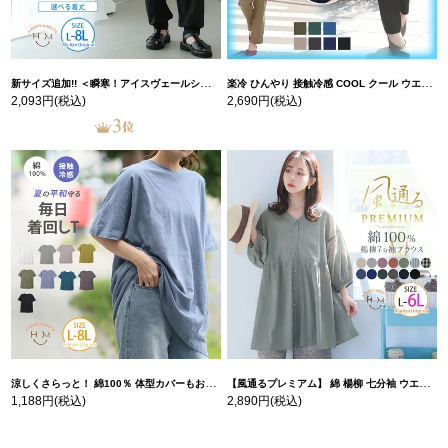
新サイズ追加!! ＜瞬寒！アイスヴェールシリーズ＞ 美脚 ジョガーパンツ 【ウェストゴム】 【ストレッチ】 | 大きいサイズの通販ならハッピーマリリン
楽冷 ひんやり 接触冷感 COOL クール ウエストゴム 楽ちん ストレッチ 美脚 レギパン 【ストレッチ】 | 大きいサイズの通販ならハッピーマリリン
2,093円
(税込)
2,690円
(税込)
涼しくさらっと！ 綿100％ 体型カバーもお洒落も叶える 風合いコットン ゆるシルエット ドルマン | 大きいサイズの通販ならハッピーマリリン
【風通るプレミアム】 綿 楊柳 七分袖 ウエストギャザー ブラウス | 大きいサイズの通販ならハッピーマリリン
1,188円
(税込)
2,890円
(税込)