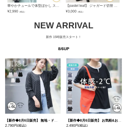
華やかチュールで体型ぼかし ストレッチ生地 ブルゾン | 大きいサイズの通販ならハッピーマリリン
【pastel leaf】 ジャガード切替 裾ギャザー フレアワンピース | 大きいサイズの通販ならハッピーマリリン
¥
2,990
¥
3,000
¥
（税込）
（税込）
NEW ARRIVAL
新作
15時販売スタート！
8/6UP
【新作◆8月6日販売】 無地・ドット柄から選べる 忍ばせ 活躍 シアー カーデ | 大きいサイズの通販ならハッピーマリリン
【新作◆8月6日販売】 お気軽&お手軽 選べるデザイン 接触冷感 レイヤード風 コットン トップス | 大きいサイズの通販ならハッピーマリリン
2,790円
(税込)
2,490円
(税込)