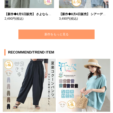
【新作◆8月5日販売】 さよなら猛暑 涼しさを着る 遮熱 接触冷感 吸水・速乾 五分袖 コンフォートメッシュ 配色レイヤード 風ゆる Tシャツ | 大きいサイズの通販ならハッピーマリリン
【新作◆8月4日販売】 シアーデニムで お洒落に肌隠し | 大きいサイズの通販ならハッピーマリリン
2,490円
(税込)
3,490円
(税込)
新作をもっと見る
RECOMMEND/TREND ITEM