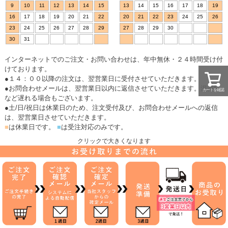
9
10
11
12
13
14
15
13
14
15
16
17
18
19
16
17
18
19
20
21
22
20
21
22
23
24
25
26
23
24
25
26
27
28
29
27
28
29
30
30
31
インターネットでのご注文・お問い合わせは、年中無休・２４時間受け付
けております。
●１４：００以降の注文は、翌営業日に受付させていただきます。
●お問合わせメールは、翌営業日以内に返信させていただきます。混雑時
カートを確認
など遅れる場合もございます。
●土/日/祝日は休業日のため、注文受付及び、お問合わせメールへの返信
は、翌営業日させていただきます。
■
は休業日です。
■
は受注対応のみです。
クリックで大きくなります