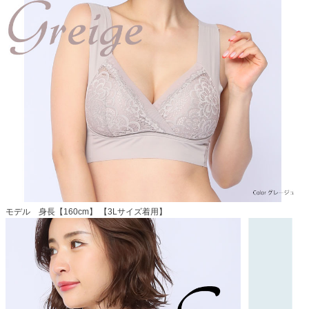
モデル 身長【160cm】 【3Lサイズ着用】