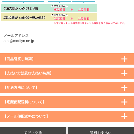
メールアドレス
otoi@marilyn.ne.jp
【商品引渡し時期】
【支払い方法及び支払い時期】
【配送方法について】
【宅配便配送料について】
購入価格 ／ 地域
通常
沖縄・離島など一部地域
【メール便配送料について】
5,900円（税込）未満
590円（税込）
1,200円（税込）
5,900円（税込）以上
購入価格 ／ 地域
全国一律
送料無料
返品・交換
送料お支払い