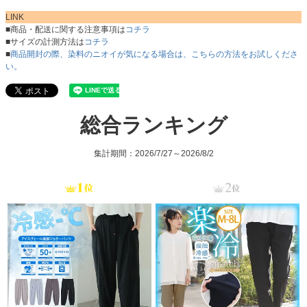
LINK
■商品・配送に関する注意事項は
コチラ
■サイズの計測方法は
コチラ
■
商品開封の際、染料のニオイが気になる場合は、こちらの方法をお試しくださ
い。
総合ランキング
集計期間：2026/7/27～2026/8/2