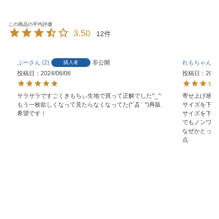
3.50
12
ぷー
2
非公開
れもちゃん
購入者
投稿日
2024/06/06
投稿日
2024
サラサラですごくきもちぃ生地で買って正解でした^_^
寄せ上げ感と
もう一枚欲しくなって見たらなくなってた(*´Д｀*)再販
サイズを下げ
希望です！
サイズを下げ
でもノンワイ
なぜかとって
点