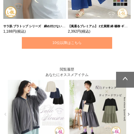
サラ肌 ブラトップ シリーズ 締め付けない リブ タンクトップ | 大きいサイズの通販ならハッピーマリリン
【風通るプレミアム】 2丈展開 綿 楊柳 ギャザー フレア スカンツ 【ウェストゴム】 | 大きいサイズの通販ならハッピーマリリン
1,188円
(税込)
2,392円
(税込)
10位以降はこちら
閲覧履歴
あなたにオススメアイテム
ページトッ
ページトッ
プへ
プへ