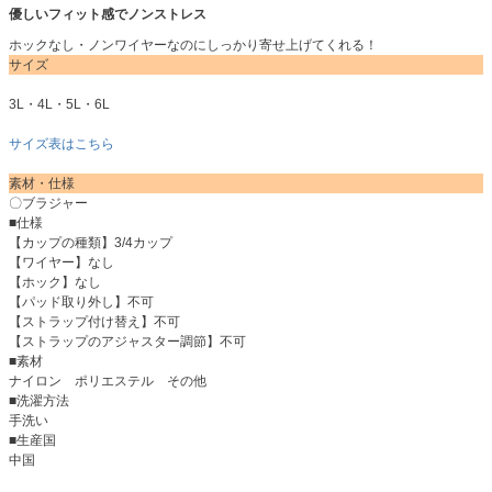
優しいフィット感でノンストレス
ホックなし・ノンワイヤーなのにしっかり寄せ上げてくれる！
サイズ
3L・4L・5L・6L
サイズ表はこちら
素材・仕様
〇ブラジャー
■仕様
【カップの種類】3/4カップ
【ワイヤー】なし
【ホック】なし
【パッド取り外し】不可
【ストラップ付け替え】不可
【ストラップのアジャスター調節】不可
■素材
ナイロン ポリエステル その他
■洗濯方法
手洗い
■生産国
中国