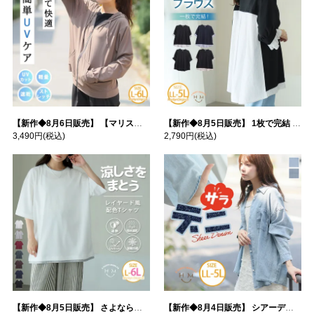
【新作◆8月6日販売】 【マリスポーツ】 運動初心者さんのための フード付き パーカー | 大きいサイズの通販ならハッピーマリリン
【新作◆8月5日販売】 1枚で完結 袖口＆バック フハク使い トップス | 大きいサイズの通販ならハッピーマリリン
3,490円
(税込)
2,790円
(税込)
【新作◆8月5日販売】 さよなら猛暑 涼しさを着る 遮熱 接触冷感 吸水・速乾 五分袖 コンフォートメッシュ 配色レイヤード 風ゆる Tシャツ | 大きいサイズの通販ならハッピーマリリン
【新作◆8月4日販売】 シアーデニムで お洒落に肌隠し | 大きいサイズの通販ならハッピーマリリン