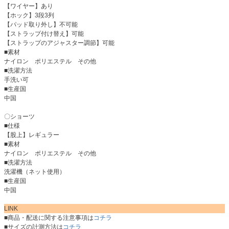
【ワイヤー】あり
【ホック】3段3列
【パッド取り外し】不可能
【ストラップ付け替え】可能
【ストラップのアジャスター調節】可能
■素材
ナイロン ポリエステル その他
■洗濯方法
手洗い可
■生産国
中国
〇ショーツ
■仕様
【股上】レギュラー
■素材
ナイロン ポリエステル その他
■洗濯方法
洗濯機（ネット使用）
■生産国
中国
LINK
■商品・配送に関する注意事項は
コチラ
■サイズの計測方法は
コチラ