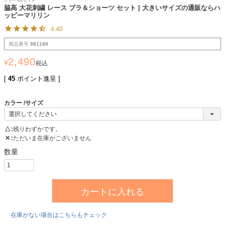
クシー 2点セット
脇高 大花刺繍 レース ブラ＆ショーツ セット | 大きいサイズの通販ならハ
ッピーマリリン
4.40
商品番号
981188
2,490
¥
税込
[
45
ポイント進呈 ]
カラー
サイズ
△
残りわずかです。
✕
ただいま在庫がございません
カートに入れる
在庫がない場合はこちらもチェック