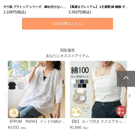
サラ肌 ブラトップ シリーズ 締め付けない リブ タンクトップ | 大きいサイズの通販ならハッピーマリリン
【風通るプレミアム】 2丈展開 綿 楊柳 ギャザー フレア スカンツ 【ウェストゴム】 | 大きいサイズの通販ならハッピーマリリン
1,188円
(税込)
2,392円
(税込)
10位以降はこちら
閲覧履歴
あなたにオススメアイテム
ページトッ
ページトッ
プへ
プへ
【FROM INDIA】 インドの綿が心地よい フレア袖 レース チュニック | 大きいサイズの通販ならハッピーマリリン
【取】 カップ付き スクエアネック タンクトップ | 大きいサイズの通販ならハッピーマリリン
¥
3,031
¥
1,690
¥
（税込）
（税込）