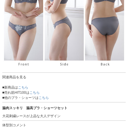
関連商品を見る
■新商品は
こちら
■売れ筋HIT100は
こちら
■他のブラ・ショーツは
こちら
脇肉スッキリ 脇高ブラ・ショーツセット
大花刺繍レースが上品な大人デザイン
体型別コメント