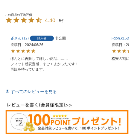
4.40
5
🍎
12
非公開
j-gon.k15
購入者
投稿日
2024/06/26
投稿日
2024
ほんとに再販してほしい商品………

格安の割によ
フィット感安定感、すごくよかったです！

再販を待っています。
すべてのレビューを見る