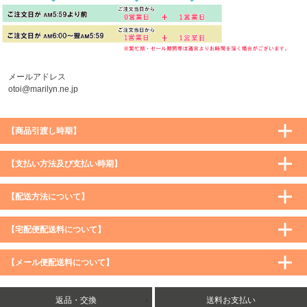
メールアドレス
otoi@marilyn.ne.jp
【商品引渡し時期】
【支払い方法及び支払い時期】
【配送方法について】
【宅配便配送料について】
購入価格 ／ 地域
通常
沖縄・離島など一部地域
【メール便配送料について】
5,900円（税込）未満
590円（税込）
1,200円（税込）
5,900円（税込）以上
購入価格 ／ 地域
全国一律
送料無料
返品・交換
送料お支払い
8,500円（税込）以上
無料