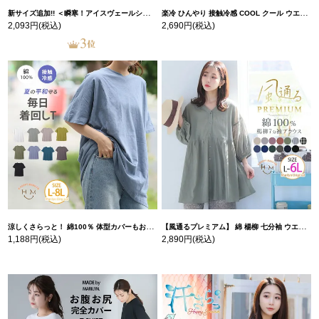
新サイズ追加!! ＜瞬寒！アイスヴェールシリーズ＞ 美脚 ジョガーパンツ 【ウェストゴム】 【ストレッチ】 | 大きいサイズの通販ならハッピーマリリン
楽冷 ひんやり 接触冷感 COOL クール ウエストゴム 楽ちん ストレッチ 美脚 レギパン 【ストレッチ】 | 大きいサイズの通販ならハッピーマリリン
2,093円
(税込)
2,690円
(税込)
涼しくさらっと！ 綿100％ 体型カバーもお洒落も叶える 風合いコットン ゆるシルエット ドルマン | 大きいサイズの通販ならハッピーマリリン
【風通るプレミアム】 綿 楊柳 七分袖 ウエストギャザー ブラウス | 大きいサイズの通販ならハッピーマリリン
1,188円
(税込)
2,890円
(税込)