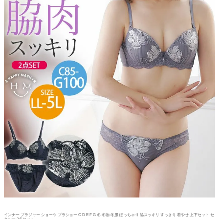
インナー ブラジャー ショーツ ブラショー C D E F G 冬 冬物 冬服 ぽっちゃり 脇スッキリ すっきり 着やせ 上下セット セ