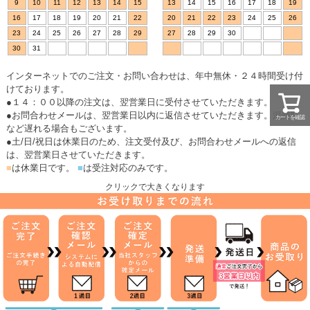
9
10
11
12
13
14
15
13
14
15
16
17
18
19
16
17
18
19
20
21
22
20
21
22
23
24
25
26
23
24
25
26
27
28
29
27
28
29
30
30
31
インターネットでのご注文・お問い合わせは、年中無休・２４時間受け付
けております。
●１４：００以降の注文は、翌営業日に受付させていただきます。
●お問合わせメールは、翌営業日以内に返信させていただきます。混雑時
カートを確認
など遅れる場合もございます。
●土/日/祝日は休業日のため、注文受付及び、お問合わせメールへの返信
は、翌営業日させていただきます。
■
は休業日です。
■
は受注対応のみです。
クリックで大きくなります