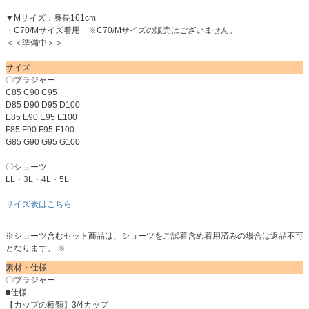
▼Mサイズ：身長161cm
・C70/Mサイズ着用 ※C70/Mサイズの販売はございません。
＜＜準備中＞＞
サイズ
〇ブラジャー
C85 C90 C95
D85 D90 D95 D100
E85 E90 E95 E100
F85 F90 F95 F100
G85 G90 G95 G100
〇ショーツ
LL・3L・4L・5L
サイズ表はこちら
※ショーツ含むセット商品は、ショーツをご試着含め着用済みの場合は返品不可
となります。 ※
素材・仕様
〇ブラジャー
■仕様
【カップの種類】3/4カップ