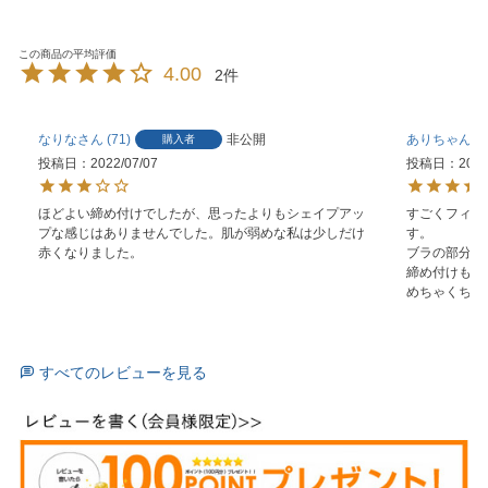
4.00
2
なりな
71
非公開
ありちゃん
購入者
投稿日
2022/07/07
投稿日
2022
ほどよい締め付けでしたが、思ったよりもシェイプアッ
すごくフィッ
プな感じはありませんでした。肌が弱めな私は少しだけ
す。

赤くなりました。
ブラの部分も
締め付けもあ
めちゃくちゃ
すべてのレビューを見る