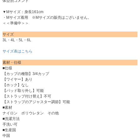
体型別コメント
▼Mサイズ：身長161cm
・Mサイズ着用 ※Mサイズの販売はございません。
＜＜準備中＞＞
サイズ
3L・4L・5L・6L
サイズ表はこちら
素材・仕様
■仕様
【カップの種類】3/4カップ
【ワイヤー】あり
【ホック】なし
【パッド取り外し】可能
【ストラップ付け替え】不可
【ストラップのアジャスター調節】可能
■素材
ナイロン ポリウレタン その他
■洗濯方法
手洗い可
■生産国
中国