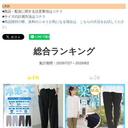
LINK
■商品・配送に関する注意事項は
コチラ
■サイズの計測方法は
コチラ
■
商品開封の際、染料のニオイが気になる場合は、こちらの方法をお試しくださ
い。
総合ランキング
集計期間：2026/7/27～2026/8/2