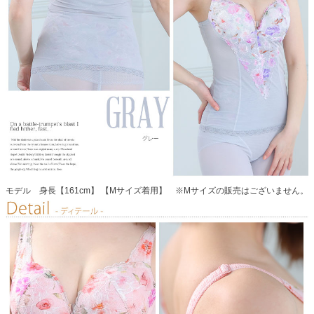
モデル 身長【161cm】 【Mサイズ着用】 ※Mサイズの販売はございません。