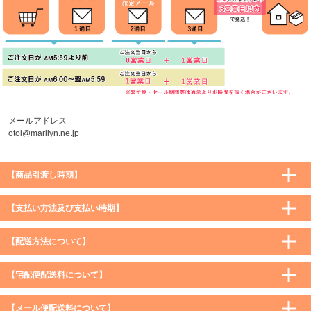
メールアドレス
otoi@marilyn.ne.jp
【商品引渡し時期】
【支払い方法及び支払い時期】
【配送方法について】
【宅配便配送料について】
購入価格 ／ 地域
通常
沖縄・離島など一部地域
【メール便配送料について】