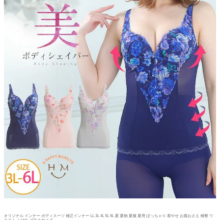
オリジナル インナー ボディスーツ 補正インナー LL 3L 4L 5L 6L 夏 夏物 夏服 夏用 ぽっちゃり 着やせ お腹おさえ 補整 ウ