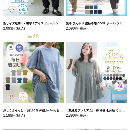
新サイズ追加!! ＜瞬寒！アイスヴェールシリーズ＞ 美脚 ジョガーパンツ 【ウェストゴム】 【ストレッチ】 | 大きいサイズの通販ならハッピーマリリン
楽冷 ひんやり 接触冷感 COOL クール ウエストゴム 楽ちん ストレッチ 美脚 レギパン 【ストレッチ】 | 大きいサイズの通販ならハッピーマリリン
2,093円
(税込)
2,690円
(税込)
涼しくさらっと！ 綿100％ 体型カバーもお洒落も叶える 風合いコットン ゆるシルエット ドルマン | 大きいサイズの通販ならハッピーマリリン
【風通るプレミアム】 綿 楊柳 七分袖 ウエストギャザー ブラウス | 大きいサイズの通販ならハッピーマリリン
1,188円
(税込)
2,890円
(税込)