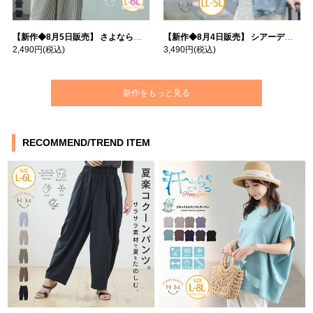
【新作◆8月5日販売】 さよなら猛暑 涼しさを着る 遮熱 接触冷感 吸水・速乾 五分袖 コンフォートメッシュ 配色レイヤード 風ゆる Tシャツ | 大きいサイズの通販ならハッピーマリリン
【新作◆8月4日販売】 シアーデニムで お洒落に肌隠し | 大きいサイズの通販ならハッピーマリリン
2,490円
(税込)
3,490円
(税込)
新作をもっと見る
RECOMMEND/TREND ITEM