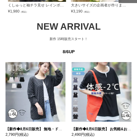
ページトッ
ページトッ
くしゅっと袖チラ見せ レインボー ジャガード インナー | 大きいサイズの通販ならハッピーマリリン
大きいサイズの企画者が作りました! 実は背中にシャーリング! 7DAYSシャツ | 大きいサイズの通販ならハッピーマリリン
プへ
プへ
¥
1,980
¥
3,190
¥
（税込）
（税込）
NEW ARRIVAL
新作
15時販売スタート！
8/6UP
【新作◆8月6日販売】 無地・ドット柄から選べる 忍ばせ 活躍 シアー カーデ | 大きいサイズの通販ならハッピーマリリン
【新作◆8月6日販売】 お気軽&お手軽 選べるデザイン 接触冷感 レイヤード風 コットン トップス | 大きいサイズの通販ならハッピーマリリン
2,790円
(税込)
2,490円
(税込)