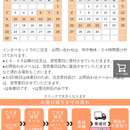
1
1
2
3
4
5
2
3
4
5
6
7
8
6
7
8
9
10
11
12
9
10
11
12
13
14
15
13
14
15
16
17
18
19
16
17
18
19
20
21
22
20
21
22
23
24
25
26
23
24
25
26
27
28
29
27
28
29
30
30
31
インターネットでのご注文・お問い合わせは、年中無休・２４時間受け付
けております。
●１４：００以降の注文は、翌営業日に受付させていただきます。
●お問合わせメールは、翌営業日以内に返信させていただきます。混雑時
など遅れる場合もございます。
カートを確認
●土/日/祝日は休業日のため、注文受付及び、お問合わせメールへの返信
は、翌営業日させていただきます。
■
は休業日です。
■
は受注対応のみです。
クリックで大きくなります