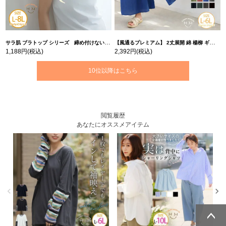
サラ肌 ブラトップ シリーズ 締め付けない リブ タンクトップ | 大きいサイズの通販ならハッピーマリリン
【風通るプレミアム】 2丈展開 綿 楊柳 ギャザー フレア スカンツ 【ウェストゴム】 | 大きいサイズの通販ならハッピーマリリン
1,188円
(税込)
2,392円
(税込)
10位以降はこちら
閲覧履歴
あなたにオススメアイテム