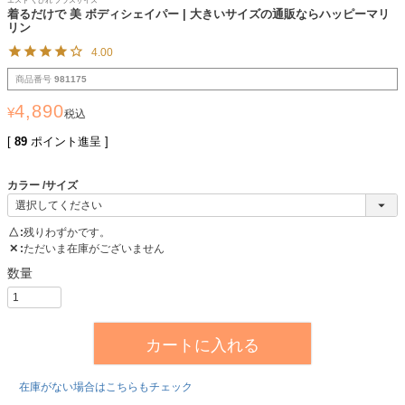
エスト くびれ プラスサイズ
着るだけで 美 ボディシェイパー | 大きいサイズの通販ならハッピーマリ
リン
4.00
商品番号
981175
4,890
¥
税込
[
89
ポイント進呈 ]
カラー
サイズ
△
残りわずかです。
✕
ただいま在庫がございません
カートに入れる
在庫がない場合はこちらもチェック