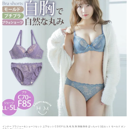
インナー ブラジャー＆ショーツセット 上下セット C D E F LL 3L 4L 5L 秋 秋物 秋冬 ぽっちゃり 2点セット モールド オン