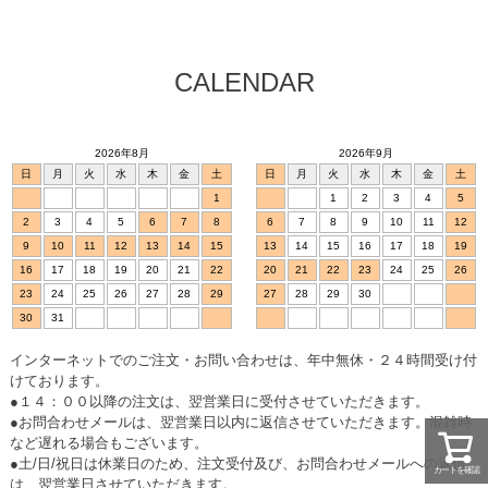
CALENDAR
2026年8月
2026年9月
日
月
火
水
木
金
土
日
月
火
水
木
金
土
1
1
2
3
4
5
2
3
4
5
6
7
8
6
7
8
9
10
11
12
9
10
11
12
13
14
15
13
14
15
16
17
18
19
16
17
18
19
20
21
22
20
21
22
23
24
25
26
23
24
25
26
27
28
29
27
28
29
30
30
31
インターネットでのご注文・お問い合わせは、年中無休・２４時間受け付
けております。
●１４：００以降の注文は、翌営業日に受付させていただきます。
●お問合わせメールは、翌営業日以内に返信させていただきます。混雑時
など遅れる場合もございます。
●土/日/祝日は休業日のため、注文受付及び、お問合わせメールへの返信
カートを確認
は、翌営業日させていただきます。