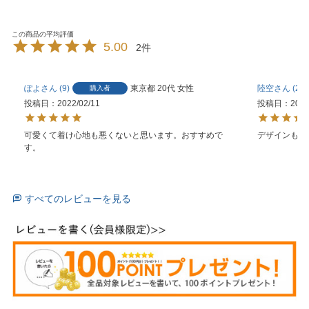
5.00
2
ぽよ
9
東京都
20代
女性
陸空
2
購入者
投稿日
2022/02/11
投稿日
2022
可愛くて着け心地も悪くないと思います。おすすめで
デザインも可
す。
すべてのレビューを見る