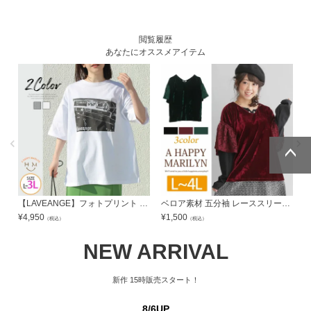
閲覧履歴
あなたにオススメアイテム
ページトッ
ページトッ
プへ
プへ
【LAVEANGE】フォトプリント Tシャツ | 大きいサイズの通販ならハッピーマリリン
ベロア素材 五分袖 レーススリーブ プルオーバー | 大きいサイズの通販ならハッピーマリリン
¥
4,950
¥
1,500
¥
（税込）
（税込）
NEW ARRIVAL
新作
15時販売スタート！
8/6UP