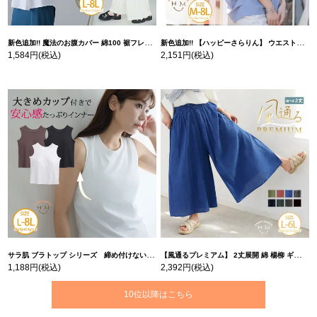
新色追加!! 魔法のお腹カバー 綿100 裾フレア Tシャツ | 大きいサイズの通販ならハッピーマリリン
新色追加!! 【ハッピーさらりん】 ウエストタック入り スッキリ魅せ コクーントップス | 大きいサイズの通販ならハッピーマリリン
1,584円
(税込)
2,151円
(税込)
サラ肌 ブラトップ シリーズ 締め付けない リブ タンクトップ | 大きいサイズの通販ならハッピーマリリン
【風通るプレミアム】 2丈展開 綿 楊柳 ギャザー フレア スカンツ 【ウェストゴム】 | 大きいサイズの通販ならハッピーマリリン
1,188円
(税込)
2,392円
(税込)
10位以降はこちら