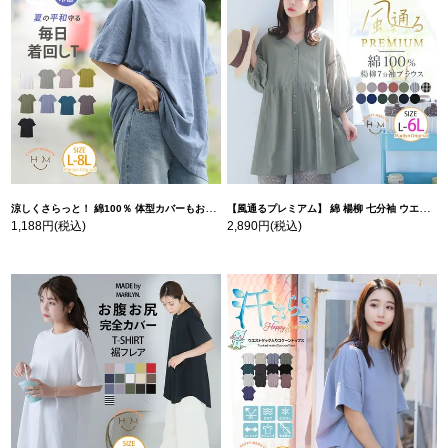
涼しくさらっと！ 綿100％ 体型カバーもお洒落も叶える 風合いコットン ゆるシルエット ドルマン | 大きいサイズの通販ならハッピーマリリン
【風通るプレミアム】 綿 楊柳 七分袖 ウエストギャザー ブラウス | 大きいサイズの通販ならハッピーマリリン
1,188円
(税込)
2,890円
(税込)