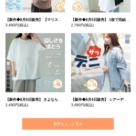
【新作◆8月6日販売】 【マリスポーツ】 運動初心者さんのための フード付き パーカー | 大きいサイズの通販ならハッピーマリリン
【新作◆8月5日販売】 1枚で完結 袖口＆バック フハク使い トップス | 大きいサイズの通販ならハッピーマリリン
3,490円
(税込)
2,790円
(税込)
【新作◆8月5日販売】 さよなら猛暑 涼しさを着る 遮熱 接触冷感 吸水・速乾 五分袖 コンフォートメッシュ 配色レイヤード 風ゆる Tシャツ | 大きいサイズの通販ならハッピーマリリン
【新作◆8月4日販売】 シアーデニムで お洒落に肌隠し | 大きいサイズの通販ならハッピーマリリン
2,490円
(税込)
3,490円
(税込)
新作をもっと見る