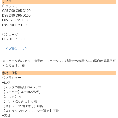
サイズ
〇ブラジャー
C85 C90 C95 C100
D85 D90 D95 D100
E85 E90 E95 E100
F85 F90 F95 F100
〇ショーツ
LL・3L・4L・5L
サイズ表はこちら
※ショーツ含むセット商品は、ショーツをご試着含め着用済みの場合は返品不可
となります。 ※
素材・仕様
〇ブラジャー
■仕様
【カップの種類】3/4カップ
【ワイヤー】30mm2段2列
【ホック】あり
【パッド取り外し】可能
【ストラップ付け替え】可能
【ストラップのアジャスター調節】可能
■素材