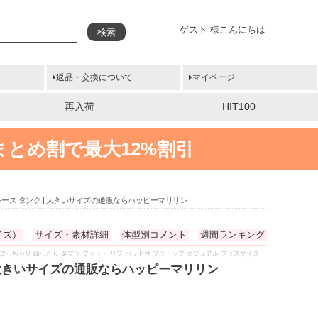
ゲスト 様こんにちは
検索
返品・交換について
マイページ
再入荷
HIT100
まとめ割で最大12%割引
レース タンク | 大きいサイズの通販ならハッピーマリリン
イズ）
サイズ・素材詳細
体型別コメント
週間ランキング
物 夏服 ぽっちゃり ゆったり 楽ブラ フィット リブ パッド付 ブラトップ カジュアル プラスサイズ
| 大きいサイズの通販ならハッピーマリリン