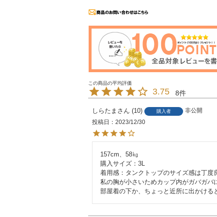
3.75
8
しらたま
10
非公開
購入者
投稿日
2023/12/30
157cm、58㎏

購入サイズ：3L

着用感：タンクトップのサイズ感は丁度良
私の胸が小さいためカップ内がガバガバに
部屋着の下か、ちょっと近所に出かける