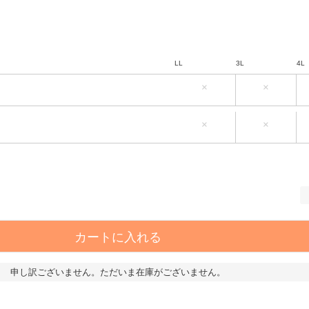
LL
3L
4L
×
×
LL
3L
4L
×
×
カートに入れる
申し訳ございません。ただいま在庫がございません。