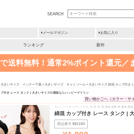
SEARCH
メールマガジン
お気に入り
ランキング
新作
円以上で送料無料！
通常2%ポイント還元／
大きいサイズ インナー下着
大きいサイズ キャミソール
大きいサイズ 綿混 カップ付き 
ップ付き レース タンク | 大きいサイズの通販ならハッピーマリリン
買い物かごへ（カラー・サ
カットソー タンクトップ LL 3L 4L 5L 春 春物 春服 夏 夏
綿混 カップ付き レース タンク 
商品番号
981193