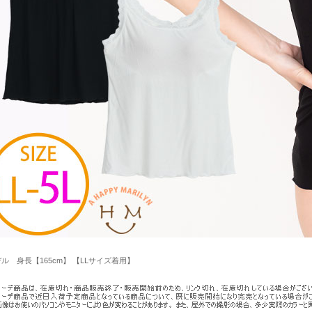
ル 身長【165cm】 【LLサイズ着用】