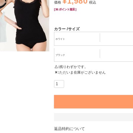
¥
1,980
価格
税込
[
36
ポイント進呈 ]
カラー
サイズ
ホワイト
ブラック
△
残りわずかです。
✕
ただいま在庫がございません
返品特約について