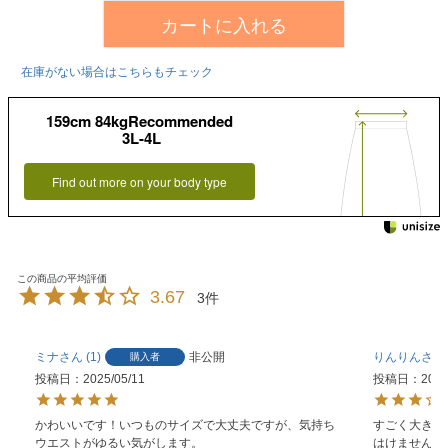
カートに入れる
在庫がない場合はこちらもチェック
159cm 84kgRecommended
3L-4L
Find out more on your body type
3.67
3
ミナ
1
非公開
りんりん
購入者
投稿日
2025/05/11
投稿日
2025
かわいいです！いつものサイズで大丈夫ですが、気持ち
すごく大きく
ウエストがゆるい気がします。
はけません。