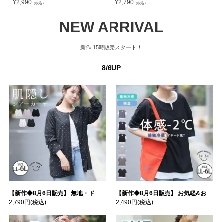
¥
2,990
¥
2,790
¥
（税込）
（税込）
NEW ARRIVAL
新作
15時販売スタート！
8/6UP
【新作◆8月6日販売】 無地・ドット柄から選べる 忍ばせ 活躍 シアー カーデ | 大きいサイズの通販ならハッピーマリリン
【新作◆8月6日販売】 お気軽&お手軽 選べるデザイン 接触冷感 レイヤード風 コットン トップス | 大きいサイズの通販ならハッピーマリリン
2,790円
(税込)
2,490円
(税込)