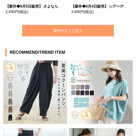
【新作◆8月5日販売】 さよなら猛暑 涼しさを着る 遮熱 接触冷感 吸水・速乾 五分袖 コンフォートメッシュ 配色レイヤード 風ゆる Tシャツ | 大きいサイズの通販ならハッピーマリリン
【新作◆8月4日販売】 シアーデニムで お洒落に肌隠し | 大きいサイズの通販ならハッピーマリリン
2,490円
(税込)
3,490円
(税込)
新作をもっと見る
RECOMMEND/TREND ITEM