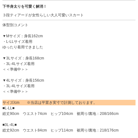
下半身太りを可愛く解消！
３段ティアードが女性らしい大人可愛いスカート
体型別コメント
▼Mサイズ：身長162cm
・L-LLサイズ着用
ゆったり着用できました
▼3Lサイズ：身長168cm
・3L-4Lサイズ着用
＜＜準備中＞＞
▼4Lサイズ：身長156cm
・3L-4Lサイズ着用
＜＜準備中＞＞
サイズ/cm ※当店は平置き実寸で計測しております。
■L-LL■
総丈90cm ウエスト74cm ヒップ104cm 裾周り/裏地：208/166cm
■3L-4L■
総丈92cm ウエスト84cm ヒップ114cm 裾周り/裏地：218/176cm