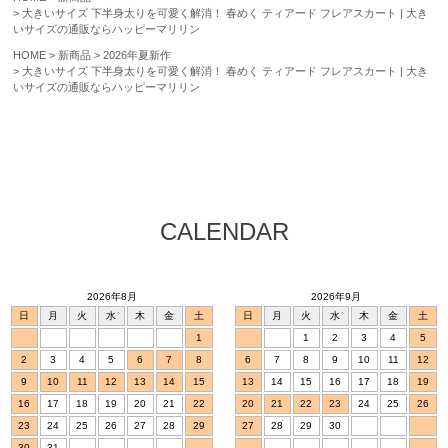
大きいサイズ 下半身太りを可愛く解消！ 春めく ティアード フレアスカート | 大き
いサイズの通販ならハッピーマリリン
HOME
新商品
2026年夏新作
大きいサイズ 下半身太りを可愛く解消！ 春めく ティアード フレアスカート | 大き
いサイズの通販ならハッピーマリリン
CALENDAR
2026年8月
2026年9月
日
月
火
水
木
金
土
日
月
火
水
木
金
土
1
1
2
3
4
5
2
3
4
5
6
7
8
6
7
8
9
10
11
12
9
10
11
12
13
14
15
13
14
15
16
17
18
19
16
17
18
19
20
21
22
20
21
22
23
24
25
26
23
24
25
26
27
28
29
27
28
29
30
30
31