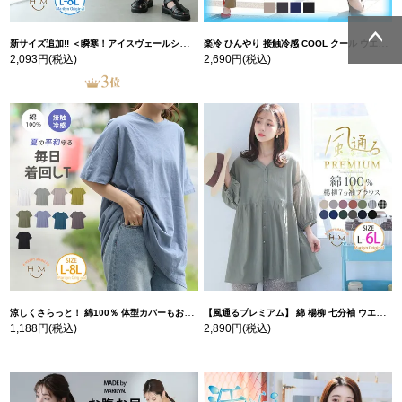
新サイズ追加!! ＜瞬寒！アイスヴェールシリーズ＞ 美脚 ジョガーパンツ 【ウェストゴム】 【ストレッチ】 | 大きいサイズの通販ならハッピーマリリン
楽冷 ひんやり 接触冷感 COOL クール ウエストゴム 楽ちん ストレッチ 美脚 レギパン 【ストレッチ】 | 大きいサイズの通販ならハッピーマリリン
2,093円
(税込)
2,690円
(税込)
ページトッ
ページトッ
プへ
プへ
涼しくさらっと！ 綿100％ 体型カバーもお洒落も叶える 風合いコットン ゆるシルエット ドルマン | 大きいサイズの通販ならハッピーマリリン
【風通るプレミアム】 綿 楊柳 七分袖 ウエストギャザー ブラウス | 大きいサイズの通販ならハッピーマリリン
1,188円
(税込)
2,890円
(税込)