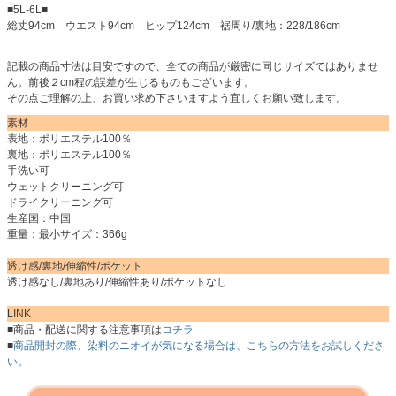
■5L-6L■
総丈94cm ウエスト94cm ヒップ124cm 裾周り/裏地：228/186cm
記載の商品寸法は目安ですので、全ての商品が厳密に同じサイズではありませ
ん。前後２cm程の誤差が生じるものもございます。
その点ご理解の上、お買い求め下さいますよう宜しくお願い致します。
素材
表地：ポリエステル100％
裏地：ポリエステル100％
手洗い可
ウェットクリーニング可
ドライクリーニング可
生産国：中国
重量：最小サイズ：366g
透け感/裏地/伸縮性/ポケット
透け感なし/裏地あり/伸縮性あり/ポケットなし
LINK
■商品・配送に関する注意事項は
コチラ
■
商品開封の際、染料のニオイが気になる場合は、こちらの方法をお試しくださ
い。