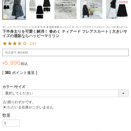
ボトムス フレアースカート LL 3L 4L 5L 6L 春 春物 春服 ぽっちゃり ゆったり プラスサイズ かわいい おしゃれ 柔らかゴム
下半身太りを可愛く解消！ 春めく ティアード フレアスカート | 大きいサ
イズの通販ならハッピーマリリン
3.67
商品番号
861650
5,990
¥
税込
[
381
ポイント進呈 ]
カラー
サイズ
△
残りわずかです。
✕
ただいま在庫がございません