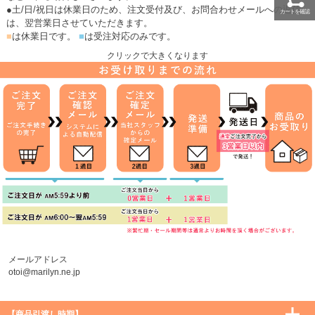
●土/日/祝日は休業日のため、注文受付及び、お問合わせメールへの返信
カートを確認
は、翌営業日させていただきます。
■
は休業日です。
■
は受注対応のみです。
クリックで大きくなります
メールアドレス
otoi@marilyn.ne.jp
【商品引渡し時期】