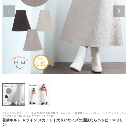
ボトムス フレアスカート LL 3L 4L 5L 6L 冬 冬物 冬服 ぽっちゃり ゆったり 花柄 かわいい おしゃれ カジュアル ナチュラル
プラスサイズ きれいめ 上品 ガーリー フラワー 春
花柄キルト Ａライン スカート | 大きいサイズの通販ならハッピーマリリ
ン