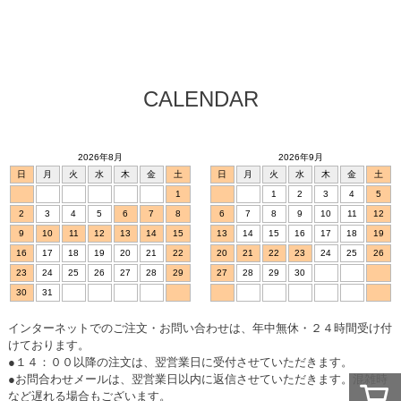
CALENDAR
2026年8月
2026年9月
日
月
火
水
木
金
土
日
月
火
水
木
金
土
1
1
2
3
4
5
2
3
4
5
6
7
8
6
7
8
9
10
11
12
9
10
11
12
13
14
15
13
14
15
16
17
18
19
16
17
18
19
20
21
22
20
21
22
23
24
25
26
23
24
25
26
27
28
29
27
28
29
30
30
31
インターネットでのご注文・お問い合わせは、年中無休・２４時間受け付
けております。
●１４：００以降の注文は、翌営業日に受付させていただきます。
●お問合わせメールは、翌営業日以内に返信させていただきます。混雑時
など遅れる場合もございます。