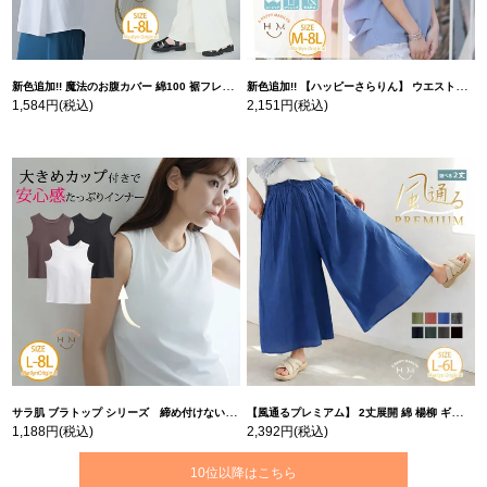
新色追加!! 魔法のお腹カバー 綿100 裾フレア Tシャツ | 大きいサイズの通販ならハッピーマリリン
新色追加!! 【ハッピーさらりん】 ウエストタック入り スッキリ魅せ コクーントップス | 大きいサイズの通販ならハッピーマリリン
1,584円
(税込)
2,151円
(税込)
サラ肌 ブラトップ シリーズ 締め付けない リブ タンクトップ | 大きいサイズの通販ならハッピーマリリン
【風通るプレミアム】 2丈展開 綿 楊柳 ギャザー フレア スカンツ 【ウェストゴム】 | 大きいサイズの通販ならハッピーマリリン
1,188円
(税込)
2,392円
(税込)
10位以降はこちら