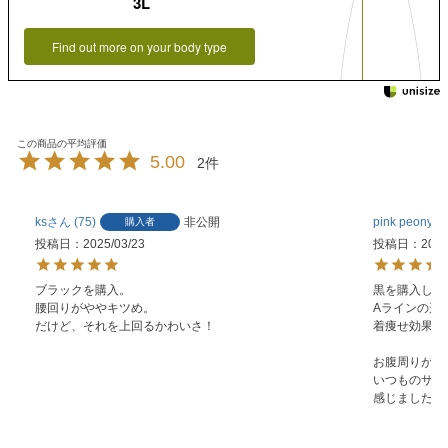
3L
Find out more on your body type
5.00
2
ks
75
非公開
pink peony
購入者
投稿日
2025/03/23
投稿日
2024
ブラックを購入。

黒を購入しま
腰回りがややキツめ。

Aラインの形
だけど、それを上回るかわいさ！
着痩せ効果が
お腹周りが小
いつものサイ
感じました。