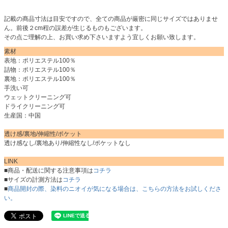
記載の商品寸法は目安ですので、全ての商品が厳密に同じサイズではありませ
ん。前後２cm程の誤差が生じるものもございます。
その点ご理解の上、お買い求め下さいますよう宜しくお願い致します。
素材
表地：ポリエステル100％
詰物：ポリエステル100％
裏地：ポリエステル100％
手洗い可
ウェットクリーニング可
ドライクリーニング可
生産国：中国
透け感/裏地/伸縮性/ポケット
透け感なし/裏地あり/伸縮性なし/ポケットなし
LINK
■商品・配送に関する注意事項は
コチラ
■サイズの計測方法は
コチラ
■
商品開封の際、染料のニオイが気になる場合は、こちらの方法をお試しくださ
い。