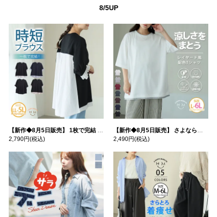
8/5UP
【新作◆8月5日販売】 1枚で完結 袖口＆バック フハク使い トップス | 大きいサイズの通販ならハッピーマリリン
【新作◆8月5日販売】 さよなら猛暑 涼しさを着る 遮熱 接触冷感 吸水・速乾 五分袖 コンフォートメッシュ 配色レイヤード 風ゆる Tシャツ | 大きいサイズの通販ならハッピーマリリン
2,790円
(税込)
2,490円
(税込)