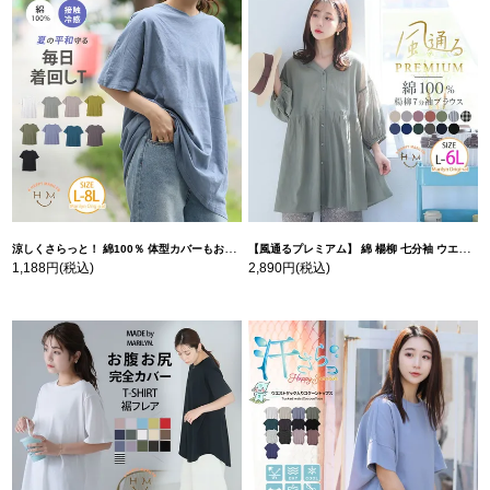
涼しくさらっと！ 綿100％ 体型カバーもお洒落も叶える 風合いコットン ゆるシルエット ドルマン | 大きいサイズの通販ならハッピーマリリン
【風通るプレミアム】 綿 楊柳 七分袖 ウエストギャザー ブラウス | 大きいサイズの通販ならハッピーマリリン
1,188円
(税込)
2,890円
(税込)