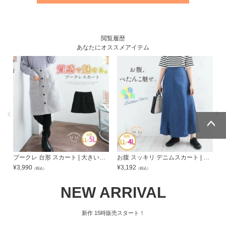
閲覧履歴
あなたにオススメアイテム
ページトッ
ページトッ
プへ
プへ
ブークレ 台形 スカート | 大きいサイズの通販ならハッピーマリリン
お腹 スッキリ デニムスカート | 大きいサイズの通販ならハッピーマリリン
¥
3,990
¥
3,192
¥
（税込）
（税込）
NEW ARRIVAL
新作
15時販売スタート！