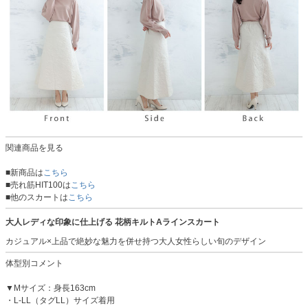
関連商品を見る
■新商品は
こちら
■売れ筋HIT100は
こちら
■他のスカートは
こちら
大人レディな印象に仕上げる 花柄キルトAラインスカート
カジュアル×上品で絶妙な魅力を併せ持つ大人女性らしい旬のデザイン
体型別コメント
▼Mサイズ：身長163cm
・L-LL（タグLL）サイズ着用