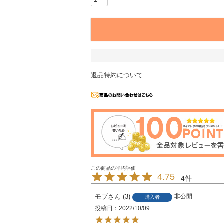
返品特約について
4.75
4
モブ
3
非公開
購入者
投稿日
2022/10/09