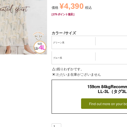
¥
4,390
価格
税込
[
279
ポイント進呈 ]
カラー
サイズ
グリーン系
ブルー系
△
残りわずかです。
✕
ただいま在庫がございません
159cm 84kgRecom
LL-3L（タグ3
Find out more on your b