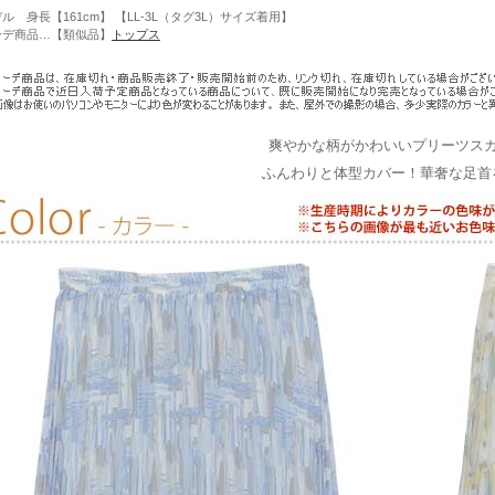
ル 身長【161cm】 【LL-3L（タグ3L）サイズ着用】
ーデ商品…【類似品】
トップス
爽やかな柄がかわいいプリーツス
ふんわりと体型カバー！華奢な足首