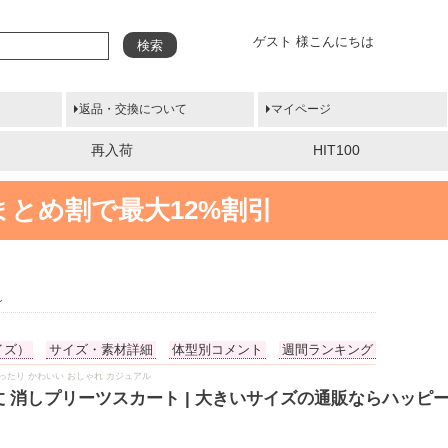
ゲスト 様こんにちは
検索
返品・交換について
マイページ
再入荷
HIT100
まとめ割で最大12%割引
ン
イズ）
サイズ・素材詳細
体型別コメント
週間ランキング
 ゆったり かわいい おしゃれ カジュアル
3丈 消しプリーツスカート | 大きいサイズの通販ならハッピ