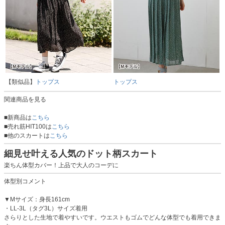
【類似品】
トップス
トップス
関連商品を見る
■新商品は
こちら
■売れ筋HIT100は
こちら
■他のスカートは
こちら
細見せ叶える人気のドット柄スカート
楽ちん体型カバー！上品で大人のコーデに
体型別コメント
▼Mサイズ：身長161cm
・LL-3L（タグ3L）サイズ着用
さらりとした生地で着やすいです。ウエストもゴムでどんな体型でも着用できま