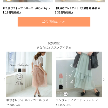
サラ肌 ブラトップ シリーズ 締め付けない リブ タンクトップ | 大きいサイズの通販ならハッピーマリリン
【風通るプレミアム】 2丈展開 綿 楊柳 ギャザー フレア スカンツ 【ウェストゴム】 | 大きいサイズの通販ならハッピーマリリン
1,188円
(税込)
2,392円
(税込)
10位以降はこちら
閲覧履歴
あなたにオススメアイテム
華やぎレディ スパンコール ラメ チュールスカート | 大きいサイズの通販ならハッピーマリリン
ランダムティアード シフォン フレア ロングスカート | 大きいサイズの通販ならハッピーマリリン
¥
4,990
¥
3,990
¥
（税込）
（税込）