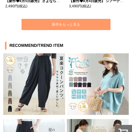
【新作◆8月5日販売】 さよなら猛暑 涼しさを着る 遮熱 接触冷感 吸水・速乾 五分袖 コンフォートメッシュ 配色レイヤード 風ゆる Tシャツ | 大きいサイズの通販ならハッピーマリリン
【新作◆8月4日販売】 シアーデニムで お洒落に肌隠し | 大きいサイズの通販ならハッピーマリリン
2,490円
(税込)
3,490円
(税込)
新作をもっと見る
RECOMMEND/TREND ITEM