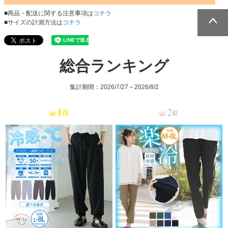
■商品・配送に関する注意事項は
コチラ
■サイズの計測方法は
コチラ
ページトッ
ページトッ
プへ
プへ
総合ランキング
集計期間：2026/7/27～2026/8/2