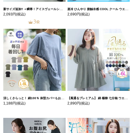
新サイズ追加!! ＜瞬寒！アイスヴェールシリーズ＞ 美脚 ジョガーパンツ 【ウェストゴム】 【ストレッチ】 | 大きいサイズの通販ならハッピーマリリン
楽冷 ひんやり 接触冷感 COOL クール ウエストゴム 楽ちん ストレッチ 美脚 レギパン 【ストレッチ】 | 大きいサイズの通販ならハッピーマリリン
2,093円
(税込)
2,690円
(税込)
涼しくさらっと！ 綿100％ 体型カバーもお洒落も叶える 風合いコットン ゆるシルエット ドルマン | 大きいサイズの通販ならハッピーマリリン
【風通るプレミアム】 綿 楊柳 七分袖 ウエストギャザー ブラウス | 大きいサイズの通販ならハッピーマリリン
1,188円
(税込)
2,890円
(税込)