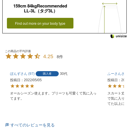
159cm 84kgRecommended
LL-3L（タグ3L）
Find out more on your body type
4.25
8
ぽんず
97
30代
ふーさん
購入者
投稿日
2022/05/05
投稿日
2022
オールシーズン使えます。プリーツも可愛くて気に入っ
スカート丈も
てます。
で気に入りま
てた以上にぶ
すべてのレビューを見る