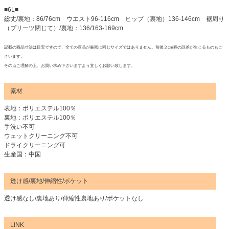
■6L■
総丈/裏地：86/76cm ウエスト96-116cm ヒップ（裏地）136-146cm 裾周り
（プリーツ閉じて）/裏地：136/163-169cm
記載の商品寸法は目安ですので、全ての商品が厳密に同じサイズではありません。前後２cm程の誤差が生じるものもご
ざいます。
その点ご理解の上、お買い求め下さいますよう宜しくお願い致します。
素材
表地：ポリエステル100％
裏地：ポリエステル100％
手洗い不可
ウェットクリーニング不可
ドライクリーニング可
生産国：中国
透け感/裏地/伸縮性/ポケット
透け感なし/裏地あり/伸縮性裏地あり/ポケットなし
LINK