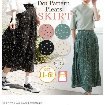
ボトムス マキシ LL 3L 4L 5L 6L 夏 夏物 夏服 夏用