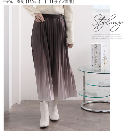
モデル 身長【160cm】 【L-LLサイズ着用】