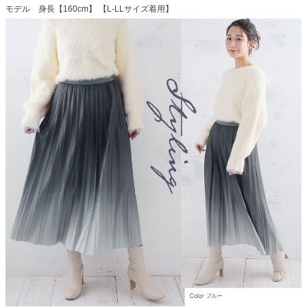
モデル 身長【160cm】 【L-LLサイズ着用】