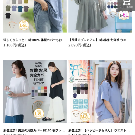
カートを確認
涼しくさらっと！ 綿100％ 体型カバーもお洒落も叶える 風合いコットン ゆるシルエット ドルマン | 大きいサイズの通販ならハッピーマリリン
【風通るプレミアム】 綿 楊柳 七分袖 ウエストギャザー ブラウス | 大きいサイズの通販ならハッピーマリリン
1,188円
(税込)
2,890円
(税込)
新色追加!! 魔法のお腹カバー 綿100 裾フレア Tシャツ | 大きいサイズの通販ならハッピーマリリン
新色追加!! 【ハッピーさらりん】 ウエストタック入り スッキリ魅せ コクーントップス | 大きいサイズの通販ならハッピーマリリン