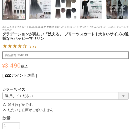
ボトムス ロングスカート LL 3L 4L 5L 6L 冬 冬物 冬服 ぽっちゃり ゆったり プラスサイズ かわいい おしゃれ カジュアル ナ
チュラル
グラデーションが美しい「洗える」 プリーツスカート | 大きいサイズの通
販ならハッピーマリリン
3.73
商品番号
250013
3,490
¥
税込
[
222
ポイント進呈 ]
カラー
サイズ
△
残りわずかです。
✕
ただいま在庫がございません