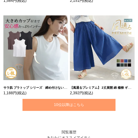
1,584円
(税込)
2,151円
(税込)
サラ肌 ブラトップ シリーズ 締め付けない リブ タンクトップ | 大きいサイズの通販ならハッピーマリリン
【風通るプレミアム】 2丈展開 綿 楊柳 ギャザー フレア スカンツ 【ウェストゴム】 | 大きいサイズの通販ならハッピーマリリン
1,188円
(税込)
2,392円
(税込)
10位以降はこちら
閲覧履歴
あなたにオススメアイテム