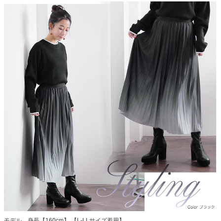
モデル 身長【160cm】 【L-LLサイズ着用】