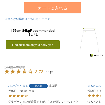
カートに入れる
在庫がない場合はこちらもチェック
159cm 84kgRecommended
3L-4L
Find out more on your body type
3.73
11
パンダ
34
非公開
まる
20
購入者
投稿日
2025/07/05
投稿日
2025
グラデーションが綺麗ですが、生地が薄いのでちょっと
つるっとした