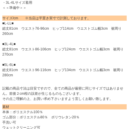
・3L-4Lサイズ着用
＜＜準備中＞＞
サイズ/cm ※当店は平置き実寸で計測しております。
■L-LL■
総丈81cm ウエスト76-96cm ヒップ114cm ウエストゴム幅3cm 裾周り
260cm
■3L-4L■
総丈81cm ウエスト86-106cm ヒップ124cm ウエストゴム幅3cm 裾周り
270cm
■5L-6L■
総丈81cm ウエスト96-116cm ヒップ134cm ウエストゴム幅3cm 裾周り
280cm
記載の商品寸法は目安ですので、全ての商品が厳密に同じサイズではありませ
ん。前後２cm程の誤差が生じるものもございます。
その点ご理解の上、お買い求め下さいますよう宜しくお願い致します。
素材
本体：ポリエステル100％
ゴム部分：ポリエステル80％ ポリウレタン20％
手洗い可
ウェットクリーニング可