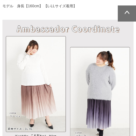
モデル 身長【160cm】 【L-LLサイズ着用】
ページトッ
ページトッ
プへ
プへ