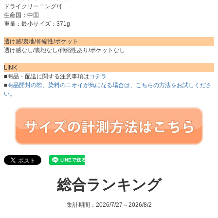
ドライクリーニング可
生産国：中国
重量：最小サイズ：371g
透け感/裏地/伸縮性/ポケット
透け感なし/裏地なし/伸縮性あり/ポケットなし
LINK
■商品・配送に関する注意事項は
コチラ
■
商品開封の際、染料のニオイが気になる場合は、こちらの方法をお試しくださ
い。
総合ランキング
集計期間：2026/7/27～2026/8/2