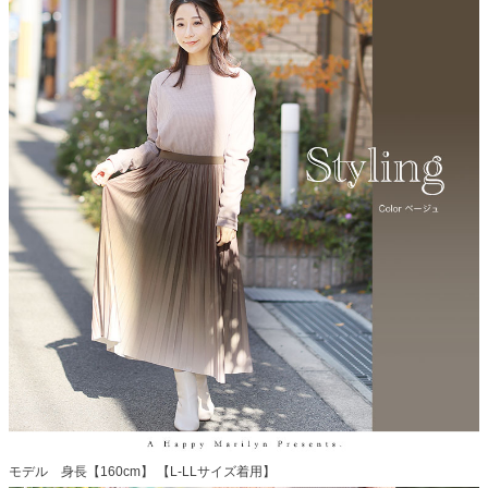
モデル 身長【160cm】 【L-LLサイズ着用】