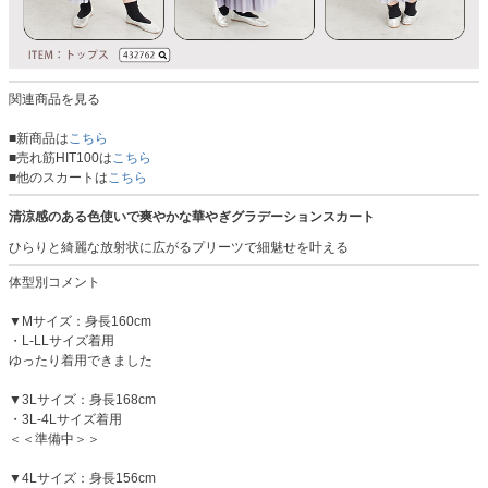
関連商品を見る
■新商品は
こちら
■売れ筋HIT100は
こちら
■他のスカートは
こちら
清涼感のある色使いで爽やかな華やぎグラデーションスカート
ひらりと綺麗な放射状に広がるプリーツで細魅せを叶える
体型別コメント
▼Mサイズ：身長160cm
・L-LLサイズ着用
ゆったり着用できました
▼3Lサイズ：身長168cm
・3L-4Lサイズ着用
＜＜準備中＞＞
▼4Lサイズ：身長156cm