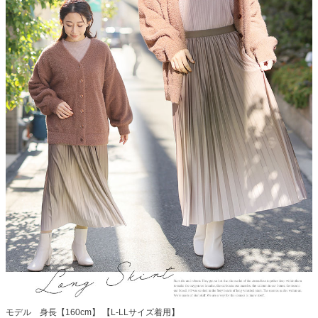
モデル 身長【160cm】 【L-LLサイズ着用】