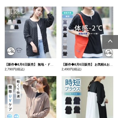
ページトッ
ページトッ
プへ
プへ
【新作◆8月6日販売】 無地・ドット柄から選べる 忍ばせ 活躍 シアー カーデ | 大きいサイズの通販ならハッピーマリリン
【新作◆8月6日販売】 お気軽&お手軽 選べるデザイン 接触冷感 レイヤード風 コットン トップス | 大きいサイズの通販ならハッピーマリリン
2,790円
(税込)
2,490円
(税込)