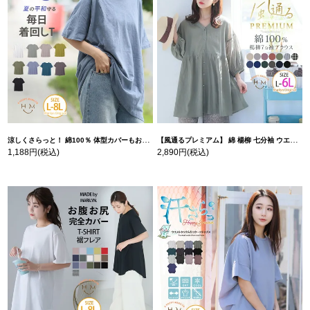
涼しくさらっと！ 綿100％ 体型カバーもお洒落も叶える 風合いコットン ゆるシルエット ドルマン | 大きいサイズの通販ならハッピーマリリン
【風通るプレミアム】 綿 楊柳 七分袖 ウエストギャザー ブラウス | 大きいサイズの通販ならハッピーマリリン
1,188円
(税込)
2,890円
(税込)