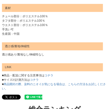
素材
チュール部分：ポリエステル100％
タフタ部分：ポリエステル100％
ウエスト部分：ポリエステル100％
手洗い可
生産国：中国
透け感/裏地/伸縮性
透け感あり/裏地なし/伸縮性なし
LINK
■商品・配送に関する注意事項は
コチラ
■サイズの計測方法は
コチラ
■
商品開封の際、染料のニオイが気になる場合は、こちらの方法をお試しくださ
い。