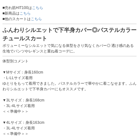
■売れ筋HIT100は
こちら
■新商品は
こちら
■他のスカートは
こちら
ふんわりシルエットで下半身カバー◎パステルカラー
チュールスカート
ボリューミーなシルエットで気になる体型をさり気なくカバー◎ 透け感のある
生地でパンツやレギンスと重ね着コーデに。
体型別コメント
▼Mサイズ：身長160cm
・L-LLサイズ着用
ゆとりをもって着用できました。パステルカラーで華やかに着こなせます。ふん
わりシルエットで下半身カバーにもオススメです。
▼3Lサイズ：身長168cm
・3L-4Lサイズ着用
＜＜準備中＞＞
▼4Lサイズ：身長163cm
・3L-4Lサイズ着用
＜＜準備中＞＞