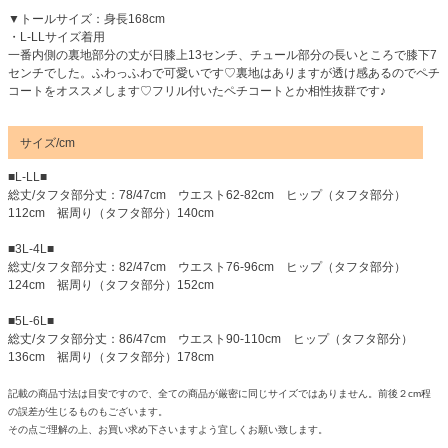
▼トールサイズ：身長168cm
・L-LLサイズ着用
一番内側の裏地部分の丈が日膝上13センチ、チュール部分の長いところで膝下7
センチでした。ふわっふわで可愛いです♡裏地はありますが透け感あるのでペチ
コートをオススメします♡フリル付いたペチコートとか相性抜群です♪
サイズ/cm
■L-LL■
総丈/タフタ部分丈：78/47cm ウエスト62-82cm ヒップ（タフタ部分）
112cm 裾周り（タフタ部分）140cm
■3L-4L■
総丈/タフタ部分丈：82/47cm ウエスト76-96cm ヒップ（タフタ部分）
124cm 裾周り（タフタ部分）152cm
■5L-6L■
総丈/タフタ部分丈：86/47cm ウエスト90-110cm ヒップ（タフタ部分）
136cm 裾周り（タフタ部分）178cm
記載の商品寸法は目安ですので、全ての商品が厳密に同じサイズではありません。前後２cm程
の誤差が生じるものもございます。
その点ご理解の上、お買い求め下さいますよう宜しくお願い致します。