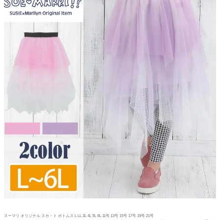
スーマリ オリジナル スカ－ト ボトムス L LL 3L 4L 5L 6L 11号 13号 15号 17号 19号 21号