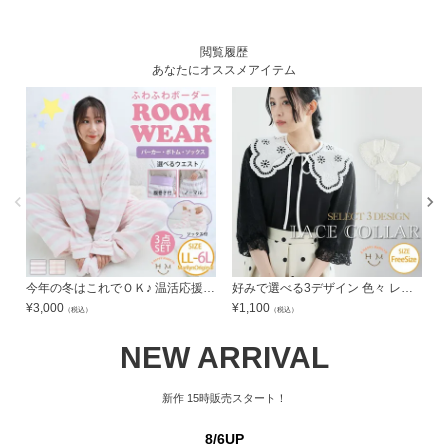
閲覧履歴
あなたにオススメアイテム
今年の冬はこれでＯＫ♪ 温活応援! 選べる2タイプ! ふわふわ ボーダー ルームウェア【ZIPタイプ/腹巻付きボトム/同柄ソックスプレゼント】 | 大きいサイズの通販ならハッピーマリリン
好みで選べる3デザイン 色々 レース 付け襟 【メール便可3】 | 大きいサイズの通販ならハッピーマリリン
¥
3,000
¥
1,100
¥
（税込）
（税込）
NEW ARRIVAL
新作
15時販売スタート！
8/6UP