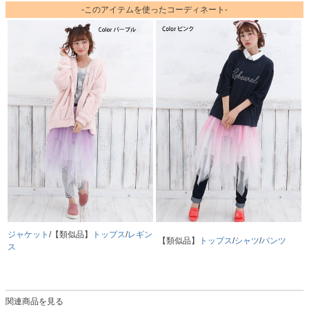
-このアイテムを使ったコーディネート-
ジャケット
/【類似品】
トップス
/
レギン
【類似品】
トップス
/
シャツ
/
パンツ
ス
関連商品を見る