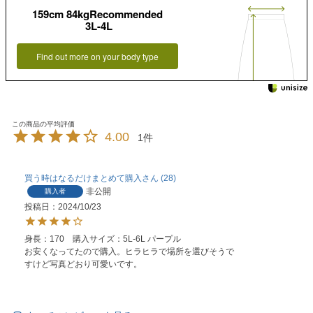
159cm 84kgRecommended
3L-4L
Find out more on your body type
4.00
1
買う時はなるだけまとめて購入
28
非公開
購入者
投稿日
2024/10/23
身長：170　購入サイズ：5L-6L パープル 

お安くなってたので購入。ヒラヒラで場所を選びそうで
すけど写真どおり可愛いです。