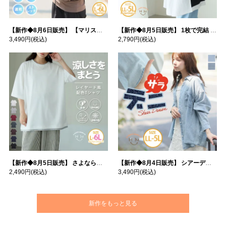
【新作◆8月6日販売】 【マリスポーツ】 運動初心者さんのための フード付き パーカー | 大きいサイズの通販ならハッピーマリリン
【新作◆8月5日販売】 1枚で完結 袖口＆バック フハク使い トップス | 大きいサイズの通販ならハッピーマリリン
3,490円
(税込)
2,790円
(税込)
【新作◆8月5日販売】 さよなら猛暑 涼しさを着る 遮熱 接触冷感 吸水・速乾 五分袖 コンフォートメッシュ 配色レイヤード 風ゆる Tシャツ | 大きいサイズの通販ならハッピーマリリン
【新作◆8月4日販売】 シアーデニムで お洒落に肌隠し | 大きいサイズの通販ならハッピーマリリン
2,490円
(税込)
3,490円
(税込)
新作をもっと見る