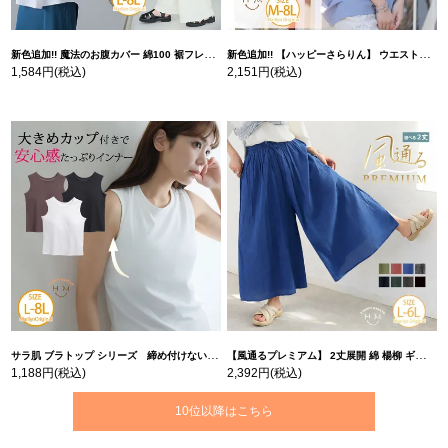
新色追加!! 魔法のお腹カバー 綿100 裾フレア Tシャツ | 大きいサイズの通販ならハッピーマリリン
新色追加!! 【ハッピーさらりん】 ウエストタック入り スッキリ魅せ コクーントップス | 大きいサイズの通販ならハッピーマリリン
1,584円
(税込)
2,151円
(税込)
サラ肌 ブラトップ シリーズ 締め付けない リブ タンクトップ | 大きいサイズの通販ならハッピーマリリン
【風通るプレミアム】 2丈展開 綿 楊柳 ギャザー フレア スカンツ 【ウェストゴム】 | 大きいサイズの通販ならハッピーマリリン
1,188円
(税込)
2,392円
(税込)
10位以降はこちら