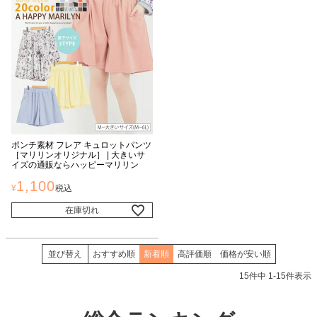
ポンチ素材 フレア キュロットパンツ
［マリリンオリジナル］ | 大きいサ
イズの通販ならハッピーマリリン
1,100
¥
税込
在庫切れ
並び替え
おすすめ順
新着順
高評価順
価格が安い順
15
件中
1
-
15
件表示