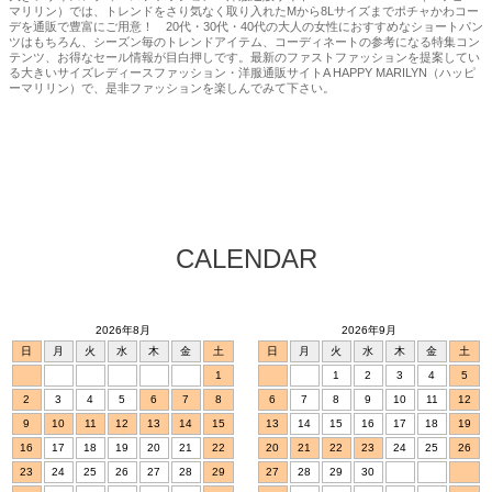
マリリン）では、トレンドをさり気なく取り入れたMから8Lサイズまでポチャかわコー
デを通販で豊富にご用意！ 20代・30代・40代の大人の女性におすすめなショートパン
ツはもちろん、シーズン毎のトレンドアイテム、コーディネートの参考になる特集コン
テンツ、お得なセール情報が目白押しです。最新のファストファッションを提案してい
る大きいサイズレディースファッション・洋服通販サイトA HAPPY MARILYN（ハッピ
ーマリリン）で、是非ファッションを楽しんでみて下さい。
CALENDAR
2026年8月
2026年9月
日
月
火
水
木
金
土
日
月
火
水
木
金
土
1
1
2
3
4
5
2
3
4
5
6
7
8
6
7
8
9
10
11
12
9
10
11
12
13
14
15
13
14
15
16
17
18
19
16
17
18
19
20
21
22
20
21
22
23
24
25
26
23
24
25
26
27
28
29
27
28
29
30