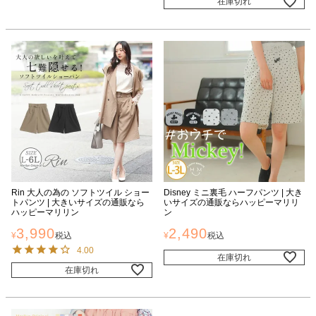
在庫切れ
Rin 大人の為の ソフトツイル ショー
Disney ミニ裏毛 ハーフパンツ | 大き
トパンツ | 大きいサイズの通販なら
いサイズの通販ならハッピーマリリ
ハッピーマリリン
ン
3,990
2,490
¥
税込
¥
税込
4.00
在庫切れ
在庫切れ