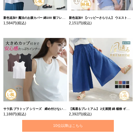
新色追加!! 魔法のお腹カバー 綿100 裾フレア Tシャツ | 大きいサイズの通販ならハッピーマリリン
新色追加!! 【ハッピーさらりん】 ウエストタック入り スッキリ魅せ コクーントップス | 大きいサイズの通販ならハッピーマリリン
1,584円
(税込)
2,151円
(税込)
サラ肌 ブラトップ シリーズ 締め付けない リブ タンクトップ | 大きいサイズの通販ならハッピーマリリン
【風通るプレミアム】 2丈展開 綿 楊柳 ギャザー フレア スカンツ 【ウェストゴム】 | 大きいサイズの通販ならハッピーマリリン
1,188円
(税込)
2,392円
(税込)
10位以降はこちら