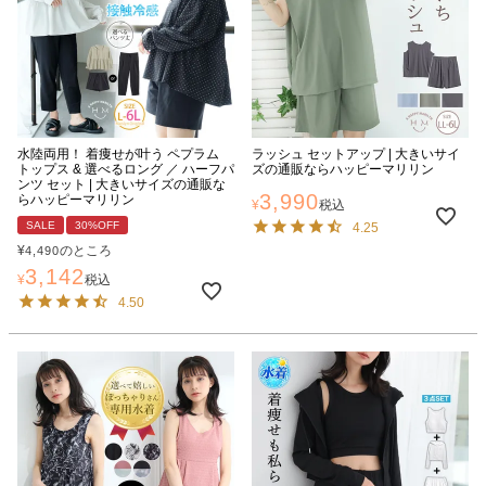
水陸両用！ 着痩せが叶う ペプラム
ラッシュ セットアップ | 大きいサイ
トップス & 選べるロング ／ ハーフパ
ズの通販ならハッピーマリリン
ンツ セット | 大きいサイズの通販な
3,990
らハッピーマリリン
¥
税込
SALE
30%OFF
4.25
¥
のところ
4,490
3,142
¥
税込
4.50