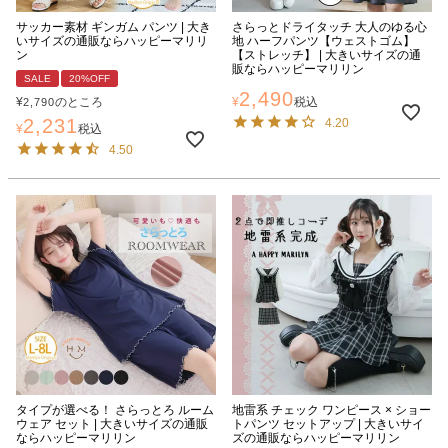
サッカー素材 ギンガム パンツ | 大き
さらっとドライタッチ 大人のゆる心
いサイズの通販ならハッピーマリリ
地 ハーフパンツ【ウェストゴム】
ン
【ストレッチ】 | 大きいサイズの通
販ならハッピーマリリン
SALE
20%OFF
2,490
¥
のところ
¥
税込
2,790
2,231
4.20
¥
税込
4.50
タイプが選べる！ さらっとろ ルーム
地雷系 チェック ワンピース × ショー
ウェア セット | 大きいサイズの通販
トパンツ セットアップ | 大きいサイ
ならハッピーマリリン
ズの通販ならハッピーマリリン