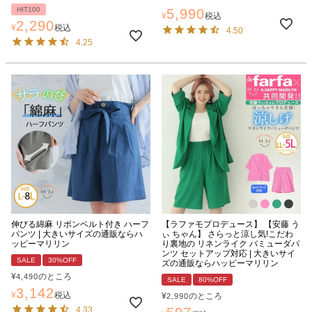
HIT100
5,990
¥
税込
2,290
¥
税込
4.50
4.25
伸びる綿麻 リボンベルト付き ハーフ
【ラファモプロデュース】 【安藤 う
パンツ | 大きいサイズの通販ならハ
ぃ ちゃん】 さらっと涼し気!こだわ
ッピーマリリン
り裏地の リネンライク バミューダパ
ンツ セットアップ対応 | 大きいサイ
SALE
30%OFF
ズの通販ならハッピーマリリン
¥
のところ
4,490
SALE
80%OFF
3,142
¥
税込
¥
のところ
2,990
4.33