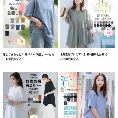
涼しくさらっと！ 綿100％ 体型カバーもお洒落も叶える 風合いコットン ゆるシルエット ドルマン | 大きいサイズの通販ならハッピーマリリン
【風通るプレミアム】 綿 楊柳 七分袖 ウエストギャザー ブラウス | 大きいサイズの通販ならハッピーマリリン
1,188円
(税込)
2,890円
(税込)