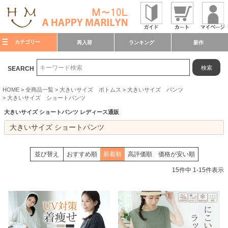
カテゴリー
再入荷
ランキング
新作
検索
SEARCH
HOME
全商品一覧
大きいサイズ ボトムス
大きいサイズ パンツ
大きいサイズ ショートパンツ
大きいサイズ ショートパンツ レディース通販
大きいサイズ ショートパンツ
並び替え
おすすめ順
新着順
高評価順
価格が安い順
15
件中
1
-
15
件表示