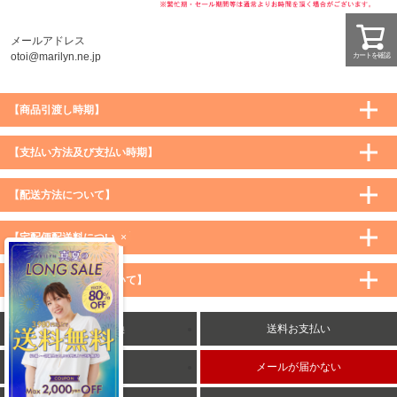
メールアドレス
otoi@marilyn.ne.jp
カートを確認
【商品引渡し時期】
【支払い方法及び支払い時期】
【配送方法について】
×
【宅配便配送料について】
購入価格 ／ 地域
通常
沖縄・離島など一部地域
【メール便配送料について】
5,900円（税込）未満
590円（税込）
1,200円（税込）
5,900円（税込）以上
購入価格 ／ 地域
全国一律
送料無料
返品・交換
送料お支払い
8,500円（税込）以上
無料
5,900円（税込）未満
260円（税込）
5,900円（税込）以上
送料無料
会社概要
メールが届かない