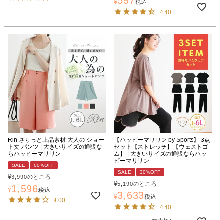
597
¥
税込
4.40
Rin さらっと上品素材 大人の ショー
【ハッピーマリリン by Sports】 3点
ト丈 パンツ | 大きいサイズの通販な
セット【ストレッチ】【ウェストゴ
らハッピーマリリン
ム】 | 大きいサイズの通販ならハッ
ピーマリリン
SALE
60%OFF
SALE
30%OFF
¥
のところ
3,990
¥
のところ
5,190
1,596
¥
税込
3,633
¥
税込
4.00
4.40