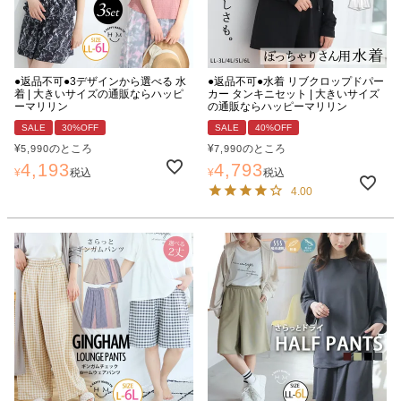
●返品不可●3デザインから選べる 水
●返品不可●水着 リブクロップドパー
着 | 大きいサイズの通販ならハッピ
カー タンキニセット | 大きいサイズ
ーマリリン
の通販ならハッピーマリリン
SALE
30%OFF
SALE
40%OFF
¥
のところ
¥
のところ
5,990
7,990
4,193
4,793
¥
税込
¥
税込
4.00