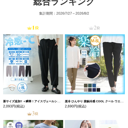
総合ランキング
集計期間：2026/7/27～2026/8/2
新サイズ追加!! ＜瞬寒！アイスヴェールシリーズ＞ 美脚 ジョガーパンツ 【ウェストゴム】 【ストレッチ】 | 大きいサイズの通販ならハッピーマリリン
楽冷 ひんやり 接触冷感 COOL クール ウエストゴム 楽ちん ストレッチ 美脚 レギパン 【ストレッチ】 | 大きいサイズの通販ならハッピーマリリン
2,093円
(税込)
2,690円
(税込)