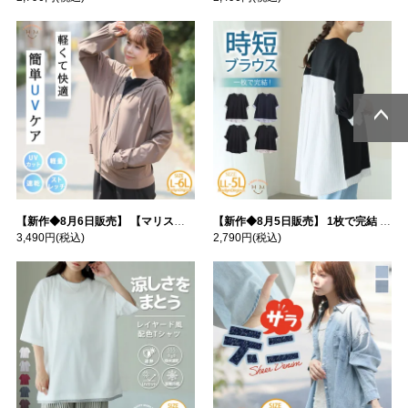
ページトッ
ページトッ
プへ
プへ
【新作◆8月6日販売】 【マリスポーツ】 運動初心者さんのための フード付き パーカー | 大きいサイズの通販ならハッピーマリリン
【新作◆8月5日販売】 1枚で完結 袖口＆バック フハク使い トップス | 大きいサイズの通販ならハッピーマリリン
3,490円
(税込)
2,790円
(税込)