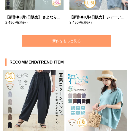
【新作◆8月5日販売】 さよなら猛暑 涼しさを着る 遮熱 接触冷感 吸水・速乾 五分袖 コンフォートメッシュ 配色レイヤード 風ゆる Tシャツ | 大きいサイズの通販ならハッピーマリリン
【新作◆8月4日販売】 シアーデニムで お洒落に肌隠し | 大きいサイズの通販ならハッピーマリリン
2,490円
(税込)
3,490円
(税込)
新作をもっと見る
RECOMMEND/TREND ITEM