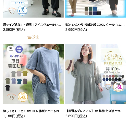
新サイズ追加!! ＜瞬寒！アイスヴェールシリーズ＞ 美脚 ジョガーパンツ 【ウェストゴム】 【ストレッチ】 | 大きいサイズの通販ならハッピーマリリン
楽冷 ひんやり 接触冷感 COOL クール ウエストゴム 楽ちん ストレッチ 美脚 レギパン 【ストレッチ】 | 大きいサイズの通販ならハッピーマリリン
2,093円
(税込)
2,690円
(税込)
涼しくさらっと！ 綿100％ 体型カバーもお洒落も叶える 風合いコットン ゆるシルエット ドルマン | 大きいサイズの通販ならハッピーマリリン
【風通るプレミアム】 綿 楊柳 七分袖 ウエストギャザー ブラウス | 大きいサイズの通販ならハッピーマリリン
1,188円
(税込)
2,890円
(税込)