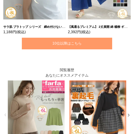
サラ肌 ブラトップ シリーズ 締め付けない リブ タンクトップ | 大きいサイズの通販ならハッピーマリリン
【風通るプレミアム】 2丈展開 綿 楊柳 ギャザー フレア スカンツ 【ウェストゴム】 | 大きいサイズの通販ならハッピーマリリン
1,188円
(税込)
2,392円
(税込)
10位以降はこちら
閲覧履歴
あなたにオススメアイテム