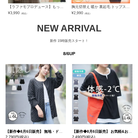
【ラファモプロデュース】もっちりなめらか 美人 リブ 配色 メロウ ニット トップス | 大きいサイズの通販ならハッピーマリリン
胸元切替え 暖か 裏起毛 トップス | 大きいサイズの通販ならハッピーマリリン
¥
3,990
¥
2,990
¥
（税込）
（税込）
NEW ARRIVAL
新作
15時販売スタート！
8/6UP
【新作◆8月6日販売】 無地・ドット柄から選べる 忍ばせ 活躍 シアー カーデ | 大きいサイズの通販ならハッピーマリリン
【新作◆8月6日販売】 お気軽&お手軽 選べるデザイン 接触冷感 レイヤード風 コットン トップス | 大きいサイズの通販ならハッピーマリリン
2,790円
(税込)
2,490円
(税込)