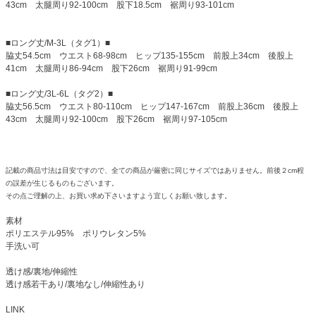
43cm 太腿周り92-100cm 股下18.5cm 裾周り93-101cm
■ロング丈/M-3L（タグ1）■
脇丈54.5cm ウエスト68-98cm ヒップ135-155cm 前股上34cm 後股上
41cm 太腿周り86-94cm 股下26cm 裾周り91-99cm
■ロング丈/3L-6L（タグ2）■
脇丈56.5cm ウエスト80-110cm ヒップ147-167cm 前股上36cm 後股上
43cm 太腿周り92-100cm 股下26cm 裾周り97-105cm
記載の商品寸法は目安ですので、全ての商品が厳密に同じサイズではありません。前後２cm程
の誤差が生じるものもございます。
その点ご理解の上、お買い求め下さいますよう宜しくお願い致します。
素材
ポリエステル95% ポリウレタン5%
手洗い可
透け感/裏地/伸縮性
透け感若干あり/裏地なし/伸縮性あり
LINK