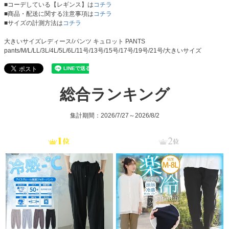
■コーデしている【レギンス】は
コチラ
■商品・配送に関する注意事項は
コチラ
■サイズの計測方法は
コチラ
大きいサイズレディース/パンツ キュロット PANTS
pants/M/L/LL/3L/4L/5L/6L/11号/13号/15号/17号/19号/21号/大きいサイズ
総合ランキング
集計期間：2026/7/27～2026/8/2