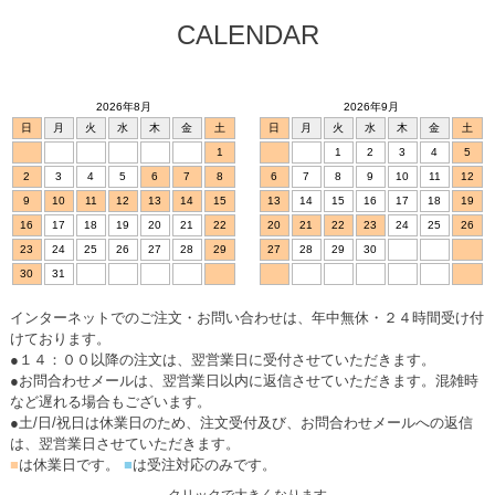
CALENDAR
2026年8月
2026年9月
日
月
火
水
木
金
土
日
月
火
水
木
金
土
1
1
2
3
4
5
2
3
4
5
6
7
8
6
7
8
9
10
11
12
9
10
11
12
13
14
15
13
14
15
16
17
18
19
16
17
18
19
20
21
22
20
21
22
23
24
25
26
23
24
25
26
27
28
29
27
28
29
30
30
31
インターネットでのご注文・お問い合わせは、年中無休・２４時間受け付
けております。
●１４：００以降の注文は、翌営業日に受付させていただきます。
●お問合わせメールは、翌営業日以内に返信させていただきます。混雑時
など遅れる場合もございます。
●土/日/祝日は休業日のため、注文受付及び、お問合わせメールへの返信
は、翌営業日させていただきます。
■
は休業日です。
■
は受注対応のみです。
クリックで大きくなります