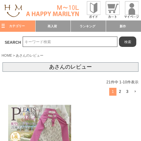
カテゴリー
再入荷
ランキング
新作
検索
SEARCH
HOME
あさんのレビュー
あさんのレビュー
21
件中
1
-
10
件表示
1
2
3