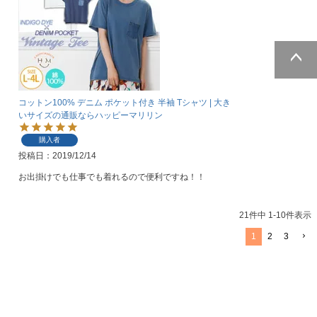
ページトッ
プへ
コットン100% デニム ポケット付き 半袖 Tシャツ | 大き
いサイズの通販ならハッピーマリリン
購入者
投稿日
2019/12/14
お出掛けでも仕事でも着れるので便利ですね！！
21
件中
1
-
10
件表示
1
2
3