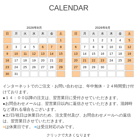
CALENDAR
2026年8月
2026年9月
日
月
火
水
木
金
土
日
月
火
水
木
金
土
1
1
2
3
4
5
2
3
4
5
6
7
8
6
7
8
9
10
11
12
9
10
11
12
13
14
15
13
14
15
16
17
18
19
16
17
18
19
20
21
22
20
21
22
23
24
25
26
23
24
25
26
27
28
29
27
28
29
30
30
31
インターネットでのご注文・お問い合わせは、年中無休・２４時間受け付
けております。
●１４：００以降の注文は、翌営業日に受付させていただきます。
●お問合わせメールは、翌営業日以内に返信させていただきます。混雑時
など遅れる場合もございます。
●土/日/祝日は休業日のため、注文受付及び、お問合わせメールへの返信
は、翌営業日させていただきます。
■
は休業日です。
■
は受注対応のみです。
クリックで大きくなります