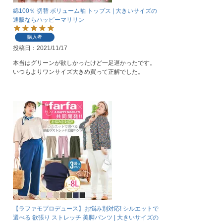
綿100％ 切替 ボリューム袖 トップス | 大きいサイズの
通販ならハッピーマリリン
購入者
投稿日
2021/11/17
本当はグリーンが欲しかったけど一足遅かったです。

いつもよりワンサイズ大きめ買って正解でした。
【ラファモプロデュース】お悩み別対応! シルエットで
選べる 欲張り ストレッチ 美脚パンツ | 大きいサイズの