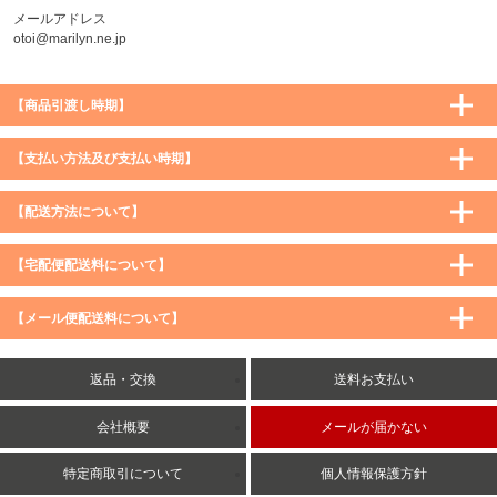
メールアドレス
otoi@marilyn.ne.jp
【商品引渡し時期】
【支払い方法及び支払い時期】
【配送方法について】
【宅配便配送料について】
購入価格 ／ 地域
通常
沖縄・離島など一部地域
【メール便配送料について】
5,900円（税込）未満
590円（税込）
1,200円（税込）
5,900円（税込）以上
購入価格 ／ 地域
全国一律
送料無料
返品・交換
送料お支払い
8,500円（税込）以上
無料
5,900円（税込）未満
260円（税込）
5,900円（税込）以上
送料無料
会社概要
メールが届かない
特定商取引について
個人情報保護方針