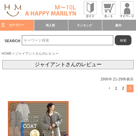
カテゴリー
再入荷
ランキング
新作
検索
SEARCH
HOME
ジャイアントさんのレビュー
ジャイアントさんのレビュー
29
件中
21
-
29
件表示
1
2
3