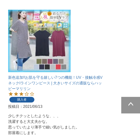
新色追加!!お肌を守る嬉しい7つの機能！UV・接触冷感V
ネックIラインワンピース | 大きいサイズの通販ならハッ
ピーマリリン
購入者
投稿日
2021/06/13
ページトッ
少しチクッとしたような、、、

プへ
洗濯すると大丈夫かな。

思っていたより薄手で細い気がしました。

部屋着にします。