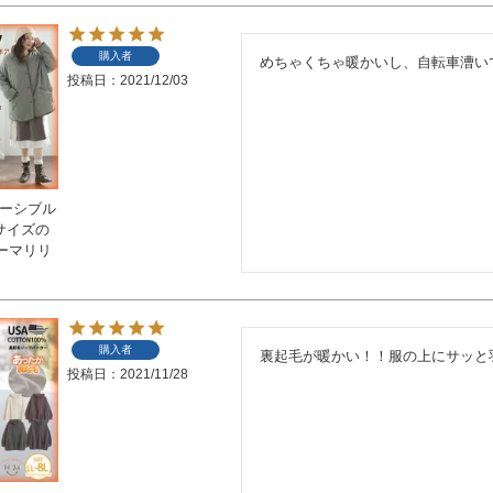
購入者
めちゃくちゃ暖かいし、自転車漕い
投稿日
2021/12/03
バーシブル
いサイズの
ーマリリ
購入者
裏起毛が暖かい！！服の上にサッと
投稿日
2021/11/28