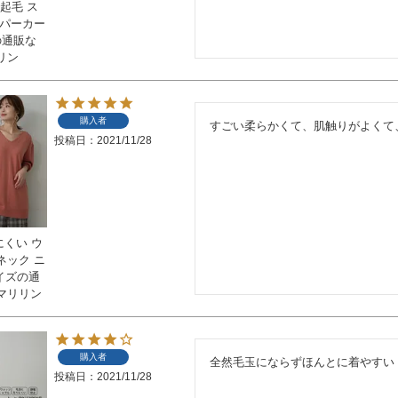
裏起毛 ス
プパーカー
の通販な
リン
購入者
すごい柔らかくて、肌触りがよくて
投稿日
2021/11/28
にくい ウ
ネック ニ
サイズの通
マリリン
購入者
全然毛玉にならずほんとに着やすい
投稿日
2021/11/28