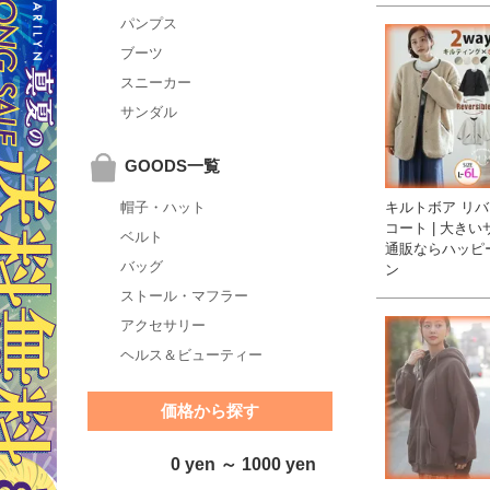
パンプス
ブーツ
スニーカー
サンダル
GOODS一覧
キルトボア リ
帽子・ハット
コート | 大き
ベルト
通販ならハッピ
バッグ
ン
ストール・マフラー
アクセサリー
ヘルス＆ビューティー
価格から探す
0 yen ～ 1000 yen