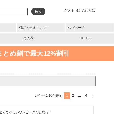
ゲスト 様こんにちは
検索
返品・交換について
マイページ
再入荷
HIT100
まとめ割で最大12%割引
1
2
…
4
37
件中
1
-
10
件表示
愛くて涼しいワンピースだと思う！