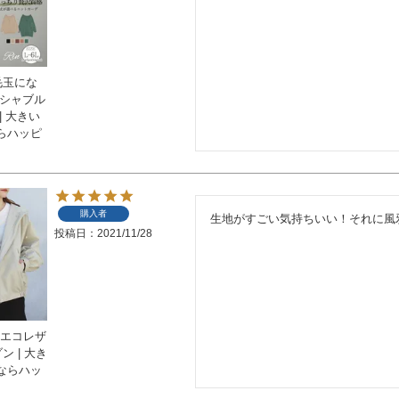
 毛玉にな
ッシャブル
| 大きい
らハッピ
購入者
生地がすごい気持ちいい！それに風
投稿日
2021/11/28
】エコレザ
ン | 大き
ならハッ