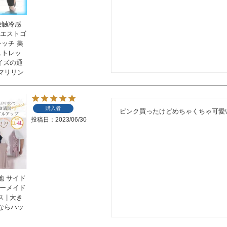
接触冷感
ウエストゴ
レッチ 美
ストレッ
サイズの通
マリリン
購入者
ピンク買ったけどめちゃくちゃ可愛
投稿日
2023/06/30
地 サイド
マーメイド
 | 大き
ならハッ