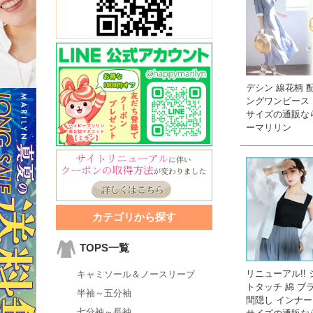
デシン 線花柄 
ングワンピース 
サイズの通販な
ーマリリン
カテゴリから探す
TOPS一覧
リニューアル!!
キャミソール＆ノースリーブ
トタッチ 綿 ブ
半袖～五分袖
間隠し インナー 
七分袖～長袖