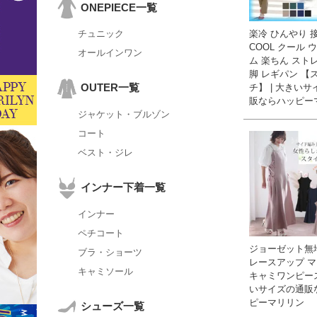
ONEPIECE一覧
楽冷 ひんやり 
チュニック
COOL クール 
オールインワン
ム 楽ちん スト
脚 レギパン 【
OUTER一覧
チ】 | 大きい
販ならハッピー
ジャケット・ブルゾン
コート
ベスト・ジレ
インナー下着一覧
インナー
ペチコート
ジョーゼット無
ブラ・ショーツ
レースアップ 
キャミソール
キャミワンピース
いサイズの通販
ピーマリリン
シューズ一覧