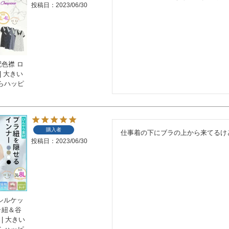
投稿日
2023/06/30
配色襟 ロ
| 大きい
らハッピ
購入者
仕事着の下にブラの上から来てるけ
投稿日
2023/06/30
 シルケッ
ラ紐＆谷
| 大きい